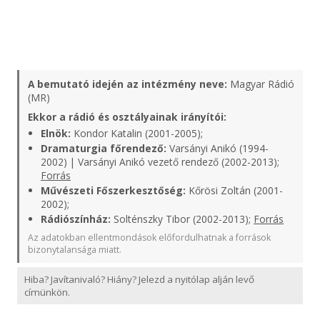
A bemutató idején az intézmény neve:
Magyar Rádió
(MR)
Ekkor a rádió és osztályainak irányítói:
Elnök:
Kondor Katalin (2001-2005);
Dramaturgia főrendező:
Varsányi Anikó (1994-
2002) | Varsányi Anikó vezető rendező (2002-2013);
Forrás
Művészeti Főszerkesztőség:
Kőrösi Zoltán (2001-
2002);
Rádiószínház:
Solténszky Tibor (2002-2013);
Forrás
Az adatokban ellentmondások előfordulhatnak a források
bizonytalansága miatt.
Hiba? Javítanivaló? Hiány? Jelezd a nyitólap alján levő
címünkön.