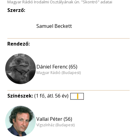
Magyar Rádió Irodalmi Osztályának ún. "Skontró" adatai
Szerző:
Samuel Beckett
Rendező:
Dániel Ferenc (65)
Magyar Rádió (Budapest)
Színészek:
(1 fő, átl. 56 év)
Életkori
eloszlás
nagyítása
Vallai Péter (56)
Vígszínház (Budapest)