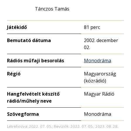
Tánczos Tamás
Játékidő
81 perc
Bemutató dátuma
2002. december
02.
Rádiós műfaji besorolás
Monodráma
Régió
Magyarország
(közrádió)
Hangfelvételt készítő
Magyar Rádió
rádió/műhely neve
Szövegforma
Monodráma
Létrehozva: 2022. 07. 05.; Revíziók: 2022. 07. 05.; 2023. 08. 28.