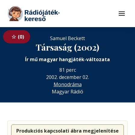
Tovább a navigációhoz
Tovább a tartalomhoz
Menü
0
Samuel Beckett
Társaság (2002)
Ír mű magyar hangjáték-változata
81 perc
2002. december 02.
Monodráma
Magyar Rádió
Produkciós kapcsolati ábra megjelenítése