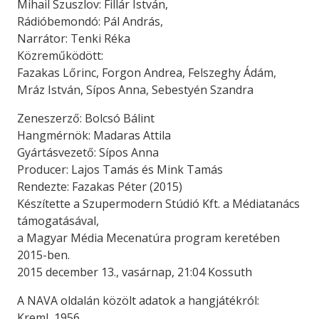
Mihail Szuszlov: Fillár István,
Rádióbemondó: Pál András,
Narrátor: Tenki Réka
Közreműködött:
Fazakas Lőrinc, Forgon Andrea, Felszeghy Ádám,
Mráz István, Sípos Anna, Sebestyén Szandra
Zeneszerző: Bolcsó Bálint
Hangmérnök: Madaras Attila
Gyártásvezető: Sípos Anna
Producer: Lajos Tamás és Mink Tamás
Rendezte: Fazakas Péter (2015)
Készítette a Szupermodern Stúdió Kft. a Médiatanács
támogatásával,
a Magyar Média Mecenatúra program keretében
2015-ben.
2015 december 13., vasárnap, 21:04 Kossuth
A NAVA oldalán közölt adatok a hangjátékról:
Kreml, 1956