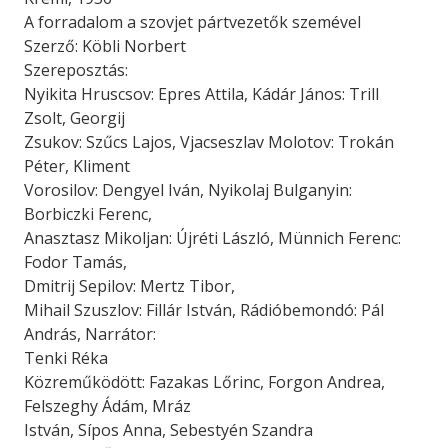
A forradalom a szovjet pártvezetők szemével
Szerző: Köbli Norbert
Szereposztás:
Nyikita Hruscsov: Epres Attila, Kádár János: Trill
Zsolt, Georgij
Zsukov: Szűcs Lajos, Vjacseszlav Molotov: Trokán
Péter, Kliment
Vorosilov: Dengyel Iván, Nyikolaj Bulganyin:
Borbiczki Ferenc,
Anasztasz Mikoljan: Újréti László, Münnich Ferenc:
Fodor Tamás,
Dmitrij Sepilov: Mertz Tibor,
Mihail Szuszlov: Fillár István, Rádióbemondó: Pál
András, Narrátor:
Tenki Réka
Közreműködött: Fazakas Lőrinc, Forgon Andrea,
Felszeghy Ádám, Mráz
István, Sípos Anna, Sebestyén Szandra