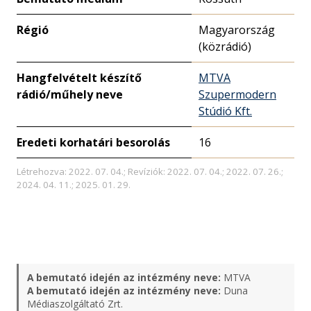
Régió
Magyarország
(közrádió)
Hangfelvételt készítő
MTVA
rádió/műhely neve
Szupermodern
Stúdió Kft.
Eredeti korhatári besorolás
16
Létrehozva: 2022. 07. 04.; Revíziók: 2022. 07. 04.; 2022. 07. 26.;
2024. 04. 11.; 2025. 01. 29.
A bemutató idején az intézmény neve:
MTVA
A bemutató idején az intézmény neve:
Duna
Médiaszolgáltató Zrt.