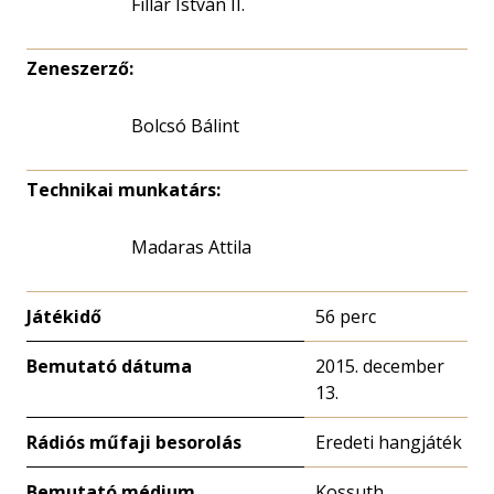
Fillár István II.
Zeneszerző:
Bolcsó Bálint
Technikai munkatárs:
Madaras Attila
Játékidő
56 perc
Bemutató dátuma
2015. december
13.
Rádiós műfaji besorolás
Eredeti hangjáték
Bemutató médium
Kossuth