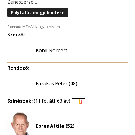
Zeneszerző…
Folytatás megjelenítése
Forrás:
MTVA Hangarchívum
Szerző:
Köbli Norbert
Rendező:
Fazakas Péter (48)
Színészek:
(11 fő, átl. 63 év)
Életkori
eloszlás
nagyítása
Epres Attila (52)