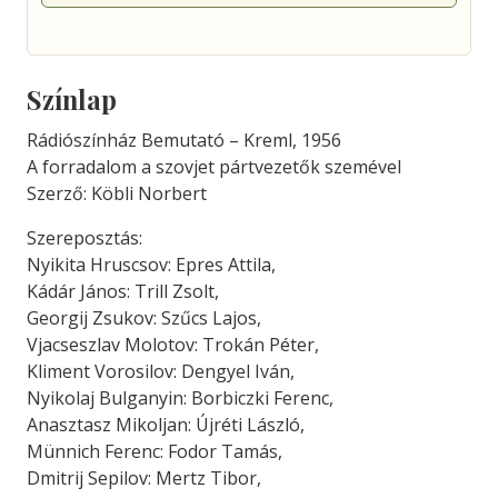
Színlap
Rádiószínház Bemutató – Kreml, 1956
A forradalom a szovjet pártvezetők szemével
Szerző: Köbli Norbert
Szereposztás:
Nyikita Hruscsov: Epres Attila,
Kádár János: Trill Zsolt,
Georgij Zsukov: Szűcs Lajos,
Vjacseszlav Molotov: Trokán Péter,
Kliment Vorosilov: Dengyel Iván,
Nyikolaj Bulganyin: Borbiczki Ferenc,
Anasztasz Mikoljan: Újréti László,
Münnich Ferenc: Fodor Tamás,
Dmitrij Sepilov: Mertz Tibor,