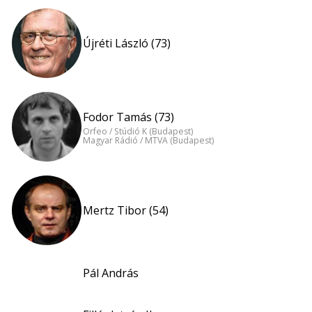
Újréti László (73)
Fodor Tamás (73)
Orfeo / Stúdió K (Budapest)
Magyar Rádió / MTVA (Budapest)
Mertz Tibor (54)
Pál András