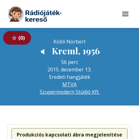
Tovább a navigációhoz
Tovább a tartalomhoz
Menü
0
Köbli Norbert
Kreml, 1956
🔈
56 perc
2015. december 13.
Eredeti hangjáték
MTVA
Szupermodern Stúdió Kft.
Produkciós kapcsolati ábra megjelenítése