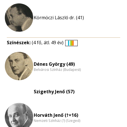
Körmöczi László dr. (41)
Színészek:
(4 fő, átl. 49 év)
Életkori
eloszlás
nagyítása
Dénes György (49)
Belvárosi Színház (Budapest)
Szigethy Jenő (57)
Horváth Jenő (†+16)
Nemzeti Színház (?) (Szeged)