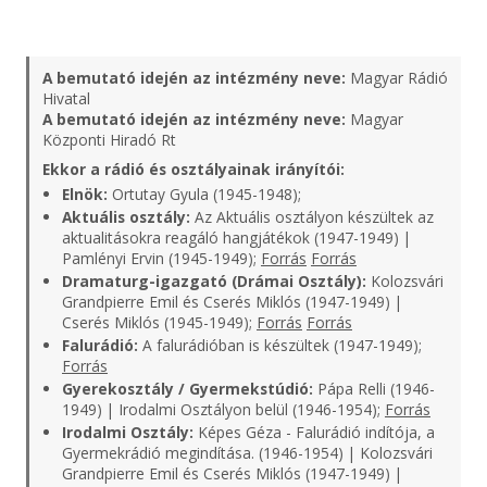
A bemutató idején az intézmény neve:
Magyar Rádió
Hivatal
A bemutató idején az intézmény neve:
Magyar
Központi Hiradó Rt
Ekkor a rádió és osztályainak irányítói:
Elnök:
Ortutay Gyula (1945-1948);
Aktuális osztály:
Az Aktuális osztályon készültek az
aktualitásokra reagáló hangjátékok (1947-1949) |
Pamlényi Ervin (1945-1949);
Forrás
Forrás
Dramaturg-igazgató (Drámai Osztály):
Kolozsvári
Grandpierre Emil és Cserés Miklós (1947-1949) |
Cserés Miklós (1945-1949);
Forrás
Forrás
Falurádió:
A falurádióban is készültek (1947-1949);
Forrás
Gyerekosztály / Gyermekstúdió:
Pápa Relli (1946-
1949) | Irodalmi Osztályon belül (1946-1954);
Forrás
Irodalmi Osztály:
Képes Géza - Falurádió indítója, a
Gyermekrádió megindítása. (1946-1954) | Kolozsvári
Grandpierre Emil és Cserés Miklós (1947-1949) |