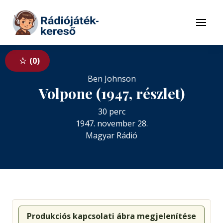
Tovább a navigációhoz
Tovább a tartalomhoz
Menü
0
Ben Johnson
Volpone (1947, részlet)
30 perc
1947. november 28.
Magyar Rádió
Produkciós kapcsolati ábra megjelenítése