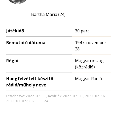
Bartha Mária (24)
Játékidő
30 perc
Bemutató dátuma
1947. november
28.
Régió
Magyarország
(közrádió)
Hangfelvételt készítő
Magyar Rádió
rádió/műhely neve
Létrehozva: 2022. 07. 03.; Revíziók: 2022. 07. 03.; 2023. 02. 16.;
2023. 07. 07.; 2023. 09. 24.