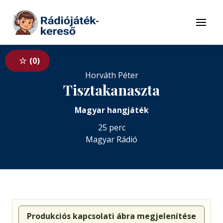
Tovább a navigációhoz
Tovább a tartalomhoz
Menü
0
Horváth Péter
Tisztakanaszta
Magyar hangjáték
25 perc
Magyar Rádió
Produkciós kapcsolati ábra megjelenítése