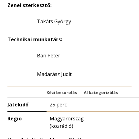
Zenei szerkesztő:
Takáts György
Technikai munkatárs:
Bán Péter
Madarász Judit
Kézi besorolás
AI kategorizálás
Játékidő
25 perc
Régió
Magyarország
(közrádió)