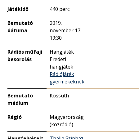
Játékidő
440 perc
Bemutató
2019.
dátuma
november 17.
19:30
Rádiós műfaji
Hangjáték
besorolás
Eredeti
hangjáték
Rádiójáték
gyermekeknek
Bemutató
Kossuth
médium
Régió
Magyarország
(közrádió)
Hangfelvételt
Thália Színház