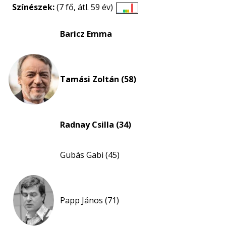
Színészek:
(7 fő, átl. 59 év)
Életkori
eloszlás
Baricz Emma
nagyítása
Tamási Zoltán (58)
Radnay Csilla (34)
Gubás Gabi (45)
Papp János (71)