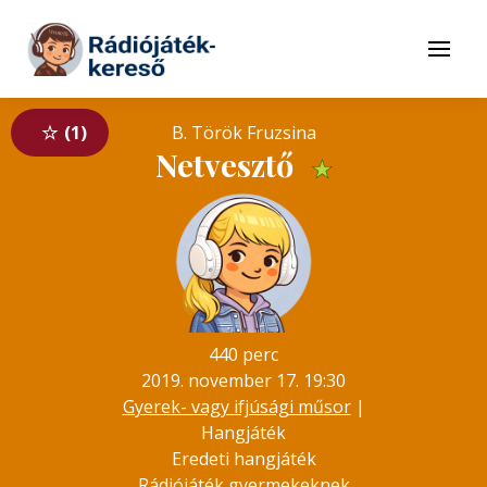
Tovább a navigációhoz
Tovább a tartalomhoz
Menü
1
B. Török Fruzsina
Netvesztő
★
440 perc
2019. november 17. 19:30
Gyerek- vagy ifjúsági műsor
|
Hangjáték
Eredeti hangjáték
Rádiójáték gyermekeknek