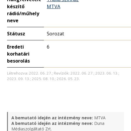
készítő
MTVA
rádió/műhely
neve
Státusz
Sorozat
Eredeti
6
korhatári
besorolás
Létrehozva: 2022. 06. 27.; Revíziók: 2022. 06. 27.; 2023. 06. 13.;
2023. 09. 13.; 2025. 08. 10.; 2026. 05. 23.
A bemutató idején az intézmény neve:
MTVA
A bemutató idején az intézmény neve:
Duna
Médiaszolgáltató Zrt.