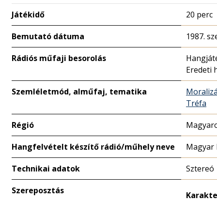
Játékidő
20 perc
Bemutató dátuma
1987. sz
Rádiós műfaji besorolás
Hangját
Eredeti 
Szemléletmód, alműfaj, tematika
Moralizá
Tréfa
Régió
Magyaro
Hangfelvételt készítő rádió/műhely neve
Magyar 
Technikai adatok
Sztereó
Szereposztás
Karakte