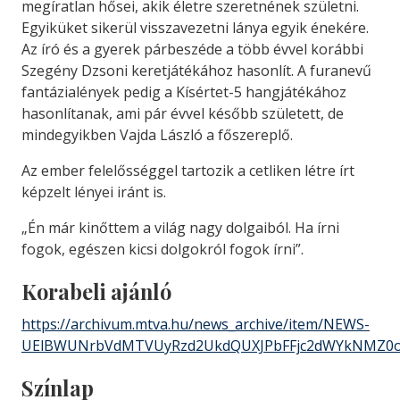
megíratlan hősei, akik életre szeretnének születni.
Egyiküket sikerül visszavezetni lánya egyik énekére.
Az író és a gyerek párbeszéde a több évvel korábbi
Szegény Dzsoni keretjátékához hasonlít. A furanevű
fantázialények pedig a Kísértet-5 hangjátékához
hasonlítanak, ami pár évvel később született, de
mindegyikben Vajda László a főszereplő.
Az ember felelősséggel tartozik a cetliken létre írt
képzelt lényei iránt is.
„Én már kinőttem a világ nagy dolgaiból. Ha írni
fogok, egészen kicsi dolgokról fogok írni”.
Korabeli ajánló
https://archivum.mtva.hu/news_archive/item/NEWS-
UElBWUNrbVdMTVUyRzd2UkdQUXJPbFFjc2dWYkNMZ0o
Színlap