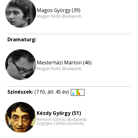
Magos György (39)
Magyar Rádió (Budapest)
Dramaturg:
Mesterházi Márton (46)
Magyar Rádió (Budapest)
Színészek:
(7 fő, átl. 45 év)
Életkori
eloszlás
nagyítása
Kézdy György (51)
Nemzeti Színház (Budapest)
Szigligeti Színház (Szolnok)