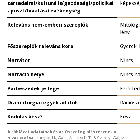
társadalmi/kulturális/gazdasági/politikai
képessé
- poszt/hivatás/tevékenység
Releváns nem-emberi szereplők
Mitológi
lény
Főszereplők releváns kora
Gyerek,
Narrátor
Nincs
Narráció helye
Nincs na
Párbeszédek jellege
Férfi-fér
Dramaturgiai egyéb adatok
Rádiósz
Kódolás kész?
Kész
A táblázat adatainak és az Összefoglalás résznek a
hivatkozása:
Hargitai, H., Gács, A., Hirsch, T., & Szilágyi-Gál, M.