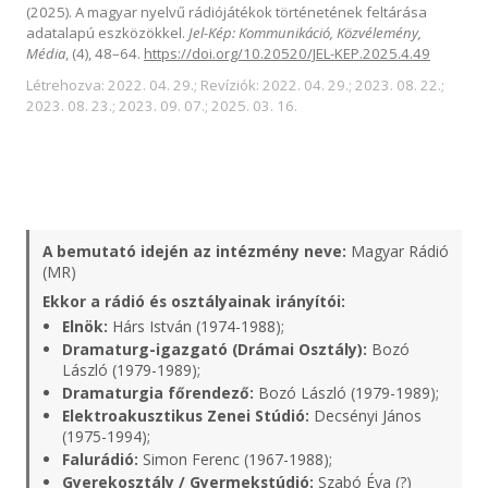
(2025). A magyar nyelvű rádiójátékok történetének feltárása
adatalapú eszközökkel.
Jel-Kép: Kommunikáció, Közvélemény,
Média
, (4), 48–64.
https://doi.org/10.20520/JEL-KEP.2025.4.49
Létrehozva: 2022. 04. 29.; Revíziók: 2022. 04. 29.; 2023. 08. 22.;
2023. 08. 23.; 2023. 09. 07.; 2025. 03. 16.
A bemutató idején az intézmény neve:
Magyar Rádió
(MR)
Ekkor a rádió és osztályainak irányítói:
Elnök:
Hárs István (1974-1988);
Dramaturg-igazgató (Drámai Osztály):
Bozó
László (1979-1989);
Dramaturgia főrendező:
Bozó László (1979-1989);
Elektroakusztikus Zenei Stúdió:
Decsényi János
(1975-1994);
Falurádió:
Simon Ferenc (1967-1988);
Gyerekosztály / Gyermekstúdió:
Szabó Éva (?)