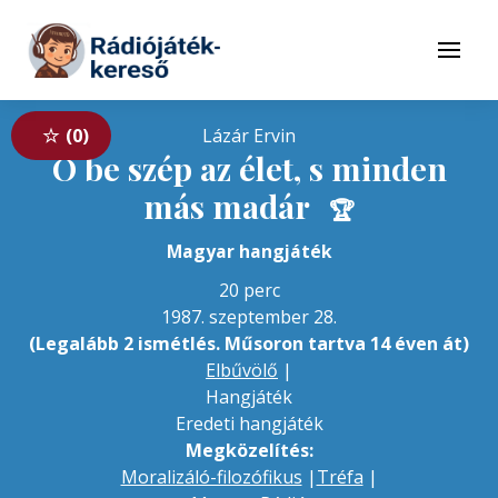
Tovább a navigációhoz
Tovább a tartalomhoz
Menü
0
Lázár Ervin
Ó be szép az élet, s minden
más madár
🏆
Magyar hangjáték
20 perc
1987. szeptember 28.
(Legalább 2 ismétlés. Műsoron tartva 14 éven át)
Elbűvölő
|
Hangjáték
Eredeti hangjáték
Megközelítés:
Moralizáló-filozófikus
|
Tréfa
|