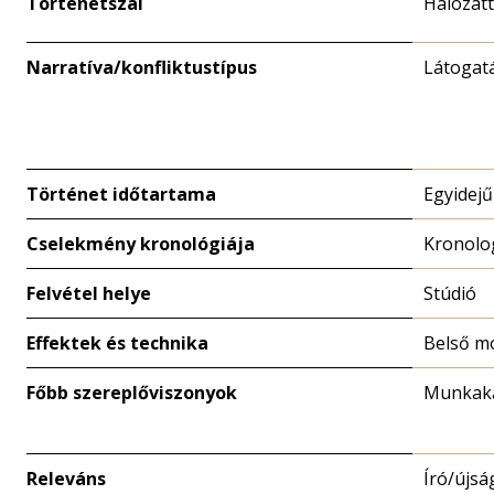
Történetszál
Hálózat
Narratíva/konfliktustípus
Látogatá
Történet időtartama
Egyidejű
Cselekmény kronológiája
Kronolo
Felvétel helye
Stúdió
Effektek és technika
Belső m
Főbb szereplőviszonyok
Munkaka
Releváns
Író/újsá