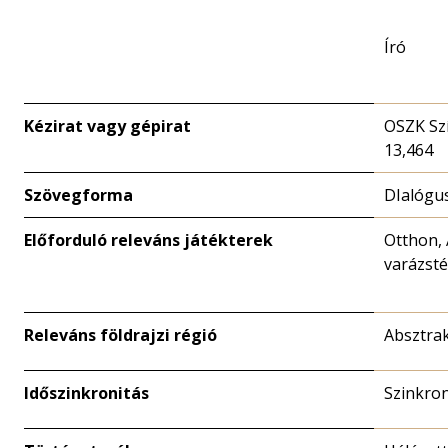
Író
Kézirat vagy gépirat
OSZK Sz
13,464
Szövegforma
DIalógu
Előforduló releváns játékterek
Otthon, 
varázsté
Releváns földrajzi régió
Absztrak
Időszinkronitás
Szinkro