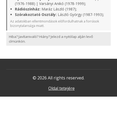
(1976-1988) | Varsányi Anikó (1978-1999);
Rádiószínház:
Maráz László (1987);
Szórakoztató Osztály:
László György (1987-1993);
Az adatokban ellentmondások előfordulhatnak a források
bizonytalansága miatt.
Hiba? Javítanivaló? Hiány? Jelezd a nyitólap alján levő
címünkön.
© 2026 All rights reserved.
Oldal tetejére