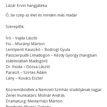
Lázár Ervin hangjátéka
Ó, be szép az élet és minden más madár
Szereplõk:
Író – Vajda László
Fiú – Murányi Márton
Lentipenti Kauszkó – Bodrogi Gyula
Passzerpudli Limadogon – Kézdy György (hangban
stáblistában Madogon)
Dr. Ihoda – Dózsa László
Paraszt – Szirtes Ádám
Lány – Kovács Eszter
Közremûködtek a Nemzeti Színház stúdiójának tagjai
Zenei munkatárs: Molnár András
Dramaturg: Mesterházi Márton
Rendezte: Magos György