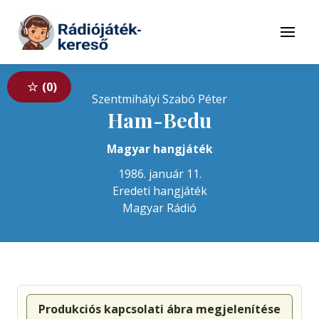
Tovább a navigációhoz
Tovább a tartalomhoz
Menü
0
Szentmihályi Szabó Péter
Ham-Bedu
Magyar hangjáték
1986. január 11.
Eredeti hangjáték
Magyar Rádió
Produkciós kapcsolati ábra megjelenítése