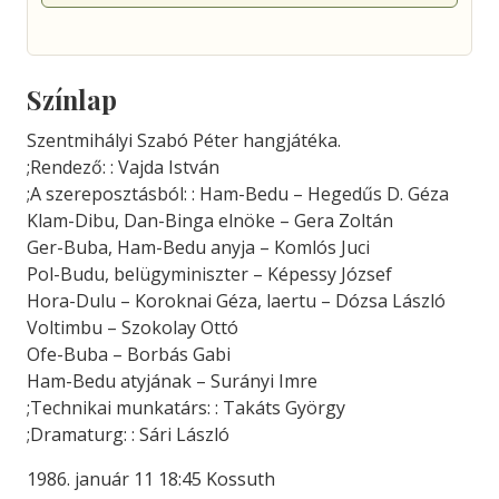
Színlap
Szentmihályi Szabó Péter hangjátéka.
;Rendező: : Vajda István
;A szereposztásból: : Ham-Bedu – Hegedűs D. Géza
Klam-Dibu, Dan-Binga elnöke – Gera Zoltán
Ger-Buba, Ham-Bedu anyja – Komlós Juci
Pol-Budu, belügyminiszter – Képessy József
Hora-Dulu – Koroknai Géza, laertu – Dózsa László
Voltimbu – Szokolay Ottó
Ofe-Buba – Borbás Gabi
Ham-Bedu atyjának – Surányi Imre
;Technikai munkatárs: : Takáts György
;Dramaturg: : Sári László
1986. január 11 18:45 Kossuth