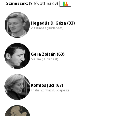
Színészek:
(9 fő, átl. 53 év)
Életkori
eloszlás
nagyítása
Hegedűs D. Géza (33)
Vígszínház (Budapest)
Gera Zoltán (63)
Mafilm (Budapest)
Komlós Juci (67)
Thália Színház (Budapest)