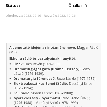
Státusz
Önálló mű
Létrehozva: 2022. 02. 03.; Revíziók: 2022. 10. 26.
A bemutató idején az intézmény neve:
Magyar Rádió
(MR)
Ekkor a rádió és osztályainak irányítói:
Elnök:
Hárs István (1974-1988);
Dramaturg-igazgató (Drámai Osztály):
Bozó
László (1979-1989);
Dramaturgia főrendező:
Bozó László (1979-1989);
Elektroakusztikus Zenei Stúdió:
Decsényi János
(1975-1994);
Falurádió:
Simon Ferenc (1967-1988);
Gyerekosztály / Gyermekstúdió:
Szabó Éva (?)
(1976-1988) | Varsányi Anikó (1978-1999);