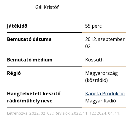
Gál Kristóf
Játékidő
55 perc
Bemutató dátuma
2012. szeptember
02.
Bemutató médium
Kossuth
Régió
Magyarország
(közrádió)
Hangfelvételt készítő
Kaneta Produkció
rádió/műhely neve
Magyar Rádió
Létrehozva: 2022. 02. 03.; Revíziók: 2022. 11. 12.; 2024. 04. 11.