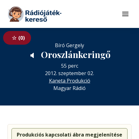
Tovább a navigációhoz
Tovább a tartalomhoz
Menü
0
Bíró Gergely
Oroszlánkeringő
🔈
55 perc
2012. szeptember 02.
Kaneta Produkció
Magyar Rádió
Produkciós kapcsolati ábra megjelenítése