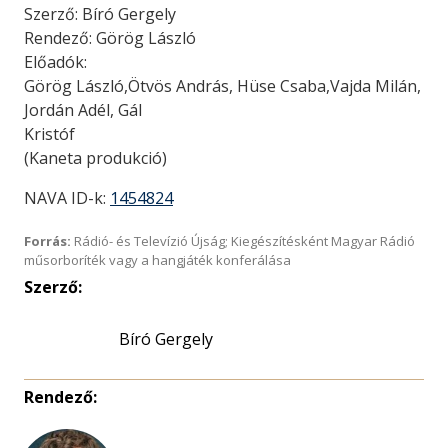
Szerző: Bíró Gergely
Rendező: Görög László
Előadók:
Görög László,Ötvös András, Hüse Csaba,Vajda Milán,
Jordán Adél, Gál
Kristóf
(Kaneta produkció)
NAVA ID-k:
1454824
Forrás:
Rádió- és Televízió Újság; Kiegészítésként Magyar Rádió
műsorboríték vagy a hangjáték konferálása
Szerző:
Bíró Gergely
Rendező: