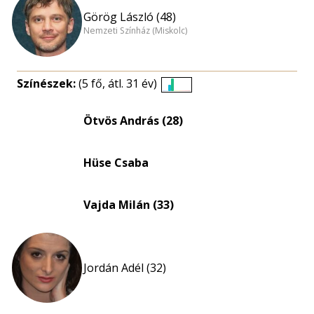
Görög László (48)
Nemzeti Színház (Miskolc)
Színészek:
(5 fő, átl. 31 év)
Életkori
eloszlás
Ötvös András (28)
nagyítása
Hüse Csaba
Vajda Milán (33)
Jordán Adél (32)