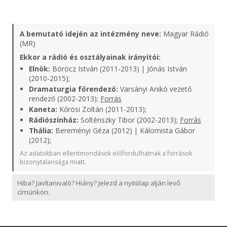
A bemutató idején az intézmény neve:
Magyar Rádió
(MR)
Ekkor a rádió és osztályainak irányítói:
Elnök:
Böröcz István (2011-2013) | Jónás István
(2010-2015);
Dramaturgia főrendező:
Varsányi Anikó vezető
rendező (2002-2013);
Forrás
Kaneta:
Kőrösi Zoltán (2011-2013);
Rádiószínház:
Solténszky Tibor (2002-2013);
Forrás
Thália:
Bereményi Géza (2012) | Kálomista Gábor
(2012);
Az adatokban ellentmondások előfordulhatnak a források
bizonytalansága miatt.
Hiba? Javítanivaló? Hiány? Jelezd a nyitólap alján levő
címünkön.