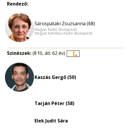
Rendező:
Sárospataki Zsuzsanna (68)
Magyar Rádió (Budapest)
Magyar Katolikus Rádió (Budapest)
Színészek:
(8 fő, átl. 62 év)
Életkori
eloszlás
nagyítása
Kaszás Gergő (50)
Tarján Péter (58)
Elek Judit Sára