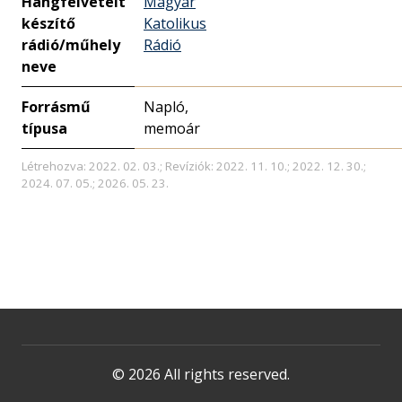
Hangfelvételt
Magyar
készítő
Katolikus
rádió/műhely
Rádió
neve
Forrásmű
Napló,
típusa
memoár
Létrehozva: 2022. 02. 03.; Revíziók: 2022. 11. 10.; 2022. 12. 30.;
2024. 07. 05.; 2026. 05. 23.
© 2026 All rights reserved.