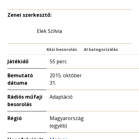
Zenei szerkesztő:
Elek Szilvia
Kézi besorolás
AI kategorizálás
Játékidő
55 perc
Bemutató
2015. október
dátuma
31.
Rádiós műfaji
Adaptáció
besorolás
Régió
Magyarország
(egyéb)