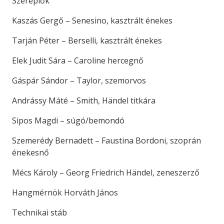
Szereplők
Kaszás Gergő – Senesino, kasztrált énekes
Tarján Péter – Berselli, kasztrált énekes
Elek Judit Sára – Caroline hercegnő
Gáspár Sándor – Taylor, szemorvos
Andrássy Máté – Smith, Händel titkára
Sipos Magdi – súgó/bemondó
Szemerédy Bernadett – Faustina Bordoni, szoprán
énekesnő
Mécs Károly – Georg Friedrich Händel, zeneszerző
Hangmérnök Horváth János
Technikai stáb