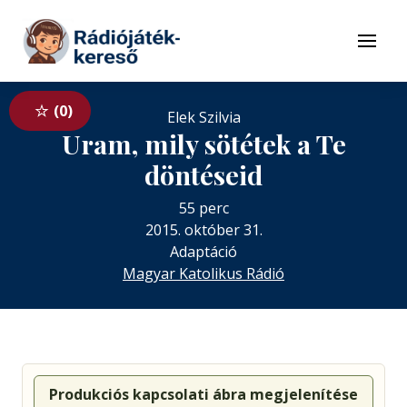
Tovább a navigációhoz
Tovább a tartalomhoz
Menü
0
Elek Szilvia
Uram, mily sötétek a Te
döntéseid
55 perc
2015. október 31.
Adaptáció
Magyar Katolikus Rádió
Produkciós kapcsolati ábra megjelenítése