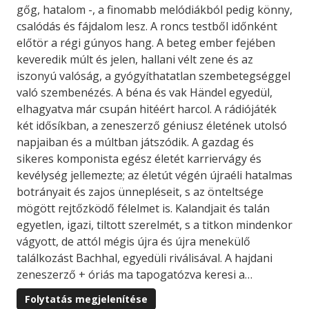
gőg, hatalom -, a finomabb melódiákból pedig könny,
csalódás és fájdalom lesz. A roncs testből időnként
előtör a régi gúnyos hang. A beteg ember fejében
keveredik múlt és jelen, hallani vélt zene és az
iszonyú valóság, a gyógyíthatatlan szembetegséggel
való szembenézés. A béna és vak Händel egyedül,
elhagyatva már csupán hitéért harcol. A rádiójáték
két idősíkban, a zeneszerző géniusz életének utolsó
napjaiban és a múltban játszódik. A gazdag és
sikeres komponista egész életét karriervágy és
kevélység jellemezte; az életút végén újraéli hatalmas
botrányait és zajos ünnepléseit, s az önteltsége
mögött rejtőzködő félelmet is. Kalandjait és talán
egyetlen, igazi, tiltott szerelmét, s a titkon mindenkor
vágyott, de attól mégis újra és újra menekülő
találkozást Bachhal, egyedüli riválisával. A hajdani
zeneszerző + óriás ma tapogatózva keresi a…
Folytatás megjelenítése