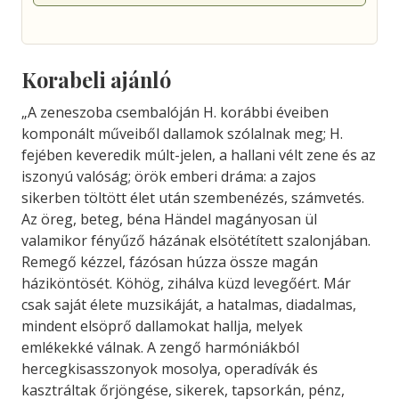
Korabeli ajánló
„A zeneszoba csembalóján H. korábbi éveiben
komponált műveiből dallamok szólalnak meg; H.
fejében keveredik múlt-jelen, a hallani vélt zene és az
iszonyú valóság; örök emberi dráma: a zajos
sikerben töltött élet után szembenézés, számvetés.
Az öreg, beteg, béna Händel magányosan ül
valamikor fényűző házának elsötétített szalonjában.
Remegő kézzel, fázósan húzza össze magán
háziköntösét. Köhög, zihálva küzd levegőért. Már
csak saját élete muzsikáját, a hatalmas, diadalmas,
mindent elsöprő dallamokat hallja, melyek
emlékekké válnak. A zengő harmóniákból
hercegkisasszonyok mosolya, operadívák és
kasztráltak őrjöngése, sikerek, tapsorkán, pénz,