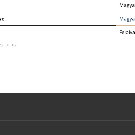
Magyar
ve
Magyar
Felolv
23. 01. 02.