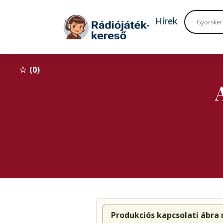
Tovább a navigációhoz
Tovább a tartalomhoz
Hírek
0
Produkciós kapcsolati ábra