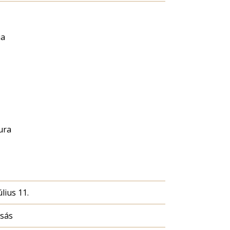
ia
ura
úlius 11.
asás