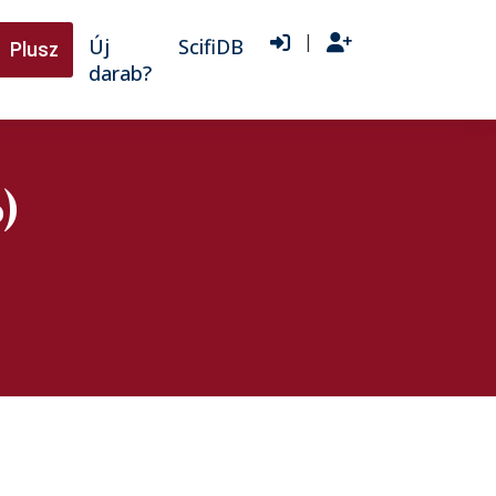
|
Új
ScifiDB
Plusz
darab?
)