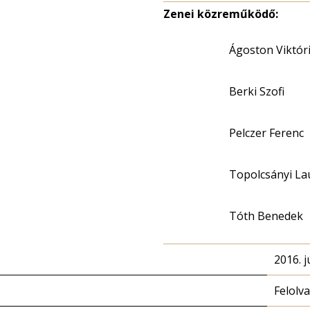
Zenei közreműködő:
Ágoston Viktór
Berki Szofi
Pelczer Ferenc
Topolcsányi La
Tóth Benedek
2016. j
Felolv