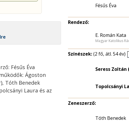
Fésűs Éva
Rendező:
E. Román Kata
dre
Magyar Katolikus Rá
Színészek:
(2 fő, átl. 54 év)
rző: Fésűs Éva
Seress Zoltán 
reműködők: Ágoston
ár), Tóth Benedek
Topolcsányi L
polcsányi Laura és az
Zeneszerző:
Tóth Benedek