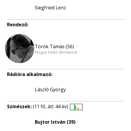
Siegfried Lenz
Rendező:
Török Tamás (56)
Magyar Rádió (Budapest)
Rádióra alkalmazó:
László György
Színészek:
(11 fő, átl. 44 év)
Életkori
eloszlás
Bujtor István (39)
nagyítása