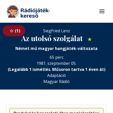
Tovább a navigációhoz
Tovább a tartalomhoz
Menü
1
Siegfried Lenz
Az utolsó szolgálat
★
Német mű magyar hangjáték-változata
65 perc
1981. szeptember 05.
(Legalább 1 ismétlés. Műsoron tartva 1 éven át)
Adaptáció
Magyar Rádió