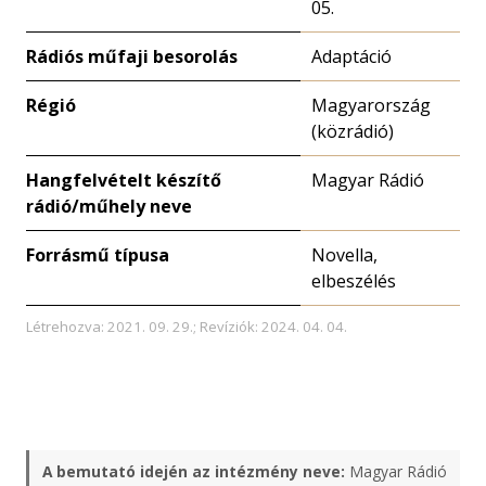
05.
Rádiós műfaji besorolás
Adaptáció
Régió
Magyarország
(közrádió)
Hangfelvételt készítő
Magyar Rádió
rádió/műhely neve
Forrásmű típusa
Novella,
elbeszélés
Létrehozva: 2021. 09. 29.; Revíziók: 2024. 04. 04.
A bemutató idején az intézmény neve:
Magyar Rádió