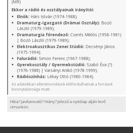
(MR)
Ekkor a rádió és osztályainak irányítói:
Elnök:
Hárs István (1974-1988);
Dramaturg-igazgató (Drámai Osztály):
Bozó
László (1979-1989);
Dramaturgia főrendező:
Cserés Miklós (1958-1981)
| Bozó László (1979-1989);
Elektroakusztikus Zenei Stúdió:
Decsényi János
(1975-1994);
Falurádió:
Simon Ferenc (1967-1988);
Gyerekosztály / Gyermekstúdió:
Szabó Éva (?)
(1976-1988) | Varsányi Anikó (1978-1999);
Rádiószínház:
Lékay Ottó (1980-1984);
Az adatokban ellentmondások előfordulhatnak a források
bizonytalansága miatt.
Hiba? Javítanivaló? Hiány? Jelezd a nyitólap alján levő
címünkön.