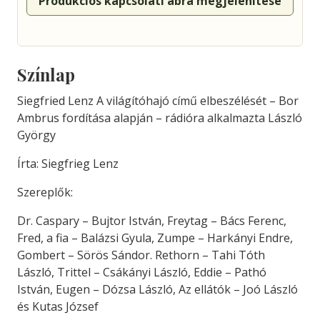
Produkciós kapcsolati ábra megjelenítése
Színlap
Siegfried Lenz A világítóhajó című elbeszélését – Bor
Ambrus fordítása alapján – rádióra alkalmazta László
György
Írta: Siegfrieg Lenz
Szereplők:
Dr. Caspary – Bujtor István, Freytag – Bács Ferenc,
Fred, a fia – Balázsi Gyula, Zumpe – Harkányi Endre,
Gombert – Sörös Sándor. Rethorn – Tahi Tóth
László, Trittel – Csákányi László, Eddie – Pathó
István, Eugen – Dózsa László, Az ellátók – Joó László
és Kutas József