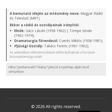
A bemutató idején az intézmény neve:
Magyar Rádió
és Televízió (MRT)
Ekkor a rádió és osztályainak irányítói:
Elnök:
Gács László (1958-1962) | Tömpe István
(1962-1974);
Dramaturgia főrendező:
Cserés Miklós (1958-1981);
Ifjúsági Osztály:
Takács Ferenc (1961-1962);
Az adatokban ellentmondások előfordulhatnak a források
bizonytalansága miatt.
Hiba? Javítanivaló? Hiány? Jelezd a nyitólap alján levő
címünkön.
© 2026 All rights reserved.