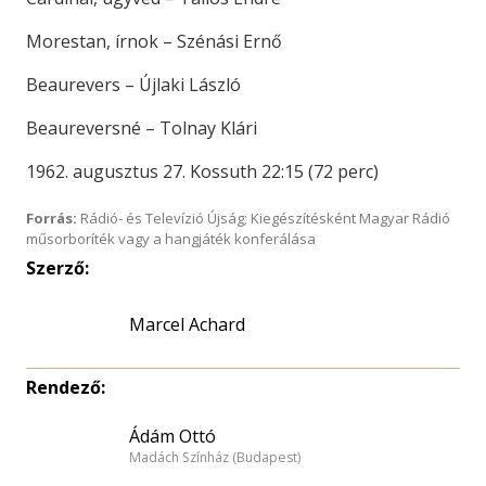
Morestan, írnok – Szénási Ernő
Beaurevers – Újlaki László
Beaureversné – Tolnay Klári
1962. augusztus 27. Kossuth 22:15 (72 perc)
Forrás:
Rádió- és Televízió Újság; Kiegészítésként Magyar Rádió
műsorboríték vagy a hangjáték konferálása
Szerző:
Marcel Achard
Rendező:
Ádám Ottó
Madách Színház (Budapest)