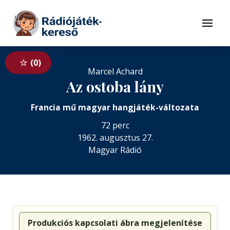
Tovább a navigációhoz
Tovább a tartalomhoz
Menü
0
Marcel Achard
Az ostoba lány
Francia mű magyar hangjáték-változata
72 perc
1962. augusztus 27.
Magyar Rádió
Produkciós kapcsolati ábra megjelenítése