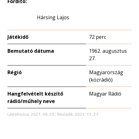
Fordító:
Hársing Lajos
Játékidő
72 perc
Bemutató dátuma
1962. augusztus
27.
Régió
Magyarország
(közrádió)
Hangfelvételt készítő
Magyar Rádió
rádió/műhely neve
Létrehozva: 2021. 09. 29.; Revíziók: 2023. 11. 27.