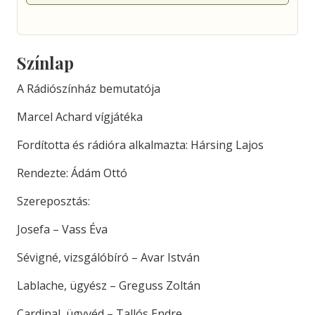
Színlap
A Rádiószínház bemutatója
Marcel Achard vígjátéka
Fordította és rádióra alkalmazta: Hársing Lajos
Rendezte: Ádám Ottó
Szereposztás:
Josefa – Vass Éva
Sévigné, vizsgálóbíró – Avar István
Lablache, ügyész – Greguss Zoltán
Cardinal, ügyvéd – Tallós Endre