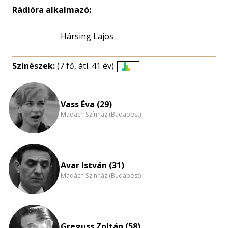
Rádióra alkalmazó:
Hársing Lajos
Színészek:
(7 fő, átl. 41 év)
Életkori
eloszlás
nagyítása
Vass Éva (29)
Madách Színház (Budapest)
Avar István (31)
Madách Színház (Budapest)
Greguss Zoltán (58)