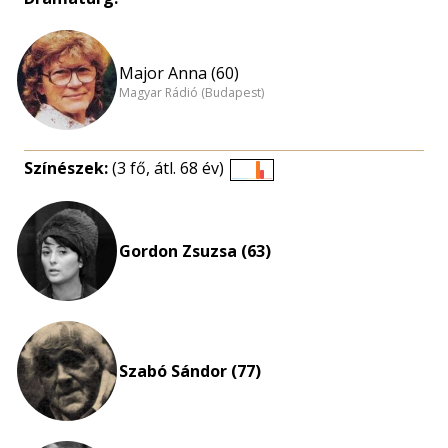
Major Anna (60)
Magyar Rádió (Budapest)
Színészek:
(3 fő, átl. 68 év)
Életkori
eloszlás
nagyítása
Gordon Zsuzsa (63)
Szabó Sándor (77)