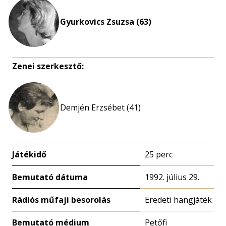
Gyurkovics Zsuzsa (63)
Zenei szerkesztő:
Demjén Erzsébet (41)
Játékidő
25 perc
Bemutató dátuma
1992. július 29.
Rádiós műfaji besorolás
Eredeti hangjáték
Bemutató médium
Petőfi