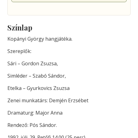
Színlap
Kopányi György hangjátéka.
Szereplők:
Sári – Gordon Zsuzsa,
Simléder – Szabó Sándor,
Etelka – Gyurkovics Zsuzsa
Zenei munkatárs: Demjén Erzsébet
Dramaturg: Major Anna
Rendező: Pós Sándor.
1992. júli. 29. Petőfi 14.00 (25 perc)