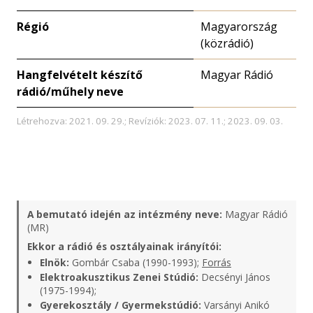
Régió
Magyarország
(közrádió)
Hangfelvételt készítő
Magyar Rádió
rádió/műhely neve
Létrehozva: 2021. 09. 29.; Revíziók: 2023. 07. 11.; 2023. 09. 03.
A bemutató idején az intézmény neve:
Magyar Rádió
(MR)
Ekkor a rádió és osztályainak irányítói:
Elnök:
Gombár Csaba (1990-1993);
Forrás
Elektroakusztikus Zenei Stúdió:
Decsényi János
(1975-1994);
Gyerekosztály / Gyermekstúdió:
Varsányi Anikó