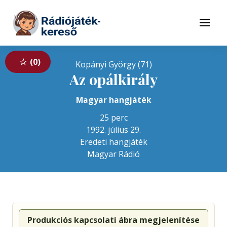
Tovább a navigációhoz
Tovább a tartalomhoz
Menü
0
Kopányi György (71)
Az opálkirály
Magyar hangjáték
25 perc
1992. július 29.
Eredeti hangjáték
Magyar Rádió
Produkciós kapcsolati ábra megjelenítése