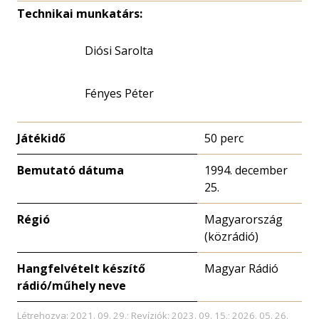
Technikai munkatárs:
Diósi Sarolta
Fényes Péter
Játékidő
50 perc
Bemutató dátuma
1994. december
25.
Régió
Magyarország
(közrádió)
Hangfelvételt készítő
Magyar Rádió
rádió/műhely neve
Létrehozva: 2021. 09. 29.; Revíziók: 2023. 09. 15.; 2026. 05. 26.