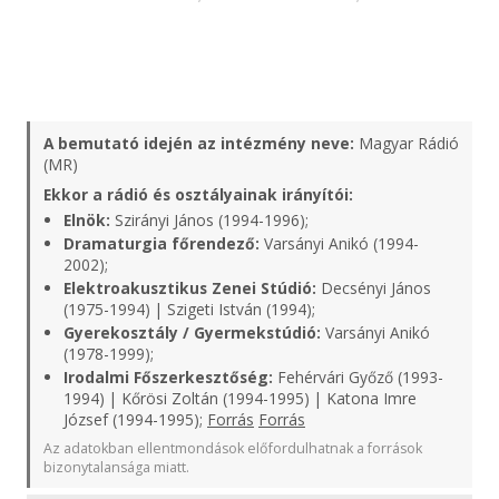
A bemutató idején az intézmény neve:
Magyar Rádió
(MR)
Ekkor a rádió és osztályainak irányítói:
Elnök:
Szirányi János (1994-1996);
Dramaturgia főrendező:
Varsányi Anikó (1994-
2002);
Elektroakusztikus Zenei Stúdió:
Decsényi János
(1975-1994) | Szigeti István (1994);
Gyerekosztály / Gyermekstúdió:
Varsányi Anikó
(1978-1999);
Irodalmi Főszerkesztőség:
Fehérvári Győző (1993-
1994) | Kőrösi Zoltán (1994-1995) | Katona Imre
József (1994-1995);
Forrás
Forrás
Az adatokban ellentmondások előfordulhatnak a források
bizonytalansága miatt.