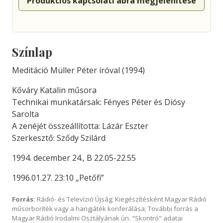
Produkciós kapcsolati ábra megjelenítése
Színlap
Meditáció Müller Péter íróval (1994)
Kőváry Katalin műsora
Technikai munkatársak: Fényes Péter és Diósy
Sarolta
A zenéjét összeállította: Lázár Eszter
Szerkesztő: Sződy Szilárd
1994. december 24., B 22.05-22.55
1996.01.27. 23:10 „Petőfi”
Forrás:
Rádió- és Televízió Újság; Kiegészítésként Magyar Rádió
műsorboríték vagy a hangjáték konferálása; További forrás a
Magyar Rádió Irodalmi Osztályának ún. "Skontró" adatai