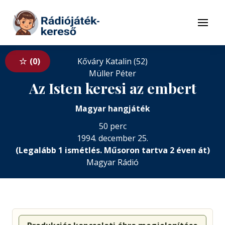
Tovább a navigációhoz
Tovább a tartalomhoz
Menü
0
Kőváry Katalin (52)
Müller Péter
Az Isten keresi az embert
Magyar hangjáték
50 perc
1994. december 25.
(Legalább 1 ismétlés. Műsoron tartva 2 éven át)
Magyar Rádió