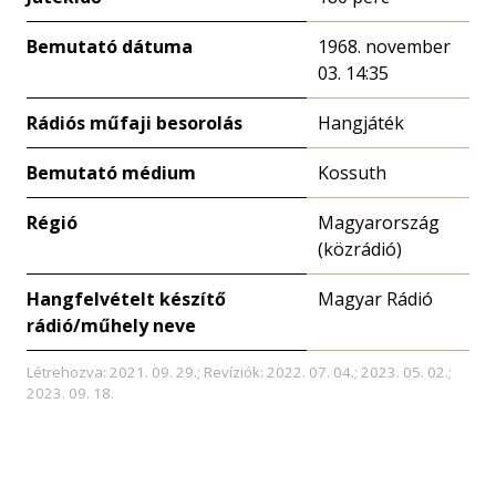
Bemutató dátuma
1968. november
03. 14:35
Rádiós műfaji besorolás
Hangjáték
Bemutató médium
Kossuth
Régió
Magyarország
(közrádió)
Hangfelvételt készítő
Magyar Rádió
rádió/műhely neve
Létrehozva: 2021. 09. 29.; Revíziók: 2022. 07. 04.; 2023. 05. 02.;
2023. 09. 18.