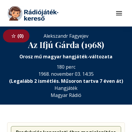
Tovább a navigációhoz
Tovább a tartalomhoz
Menü
0
Alekszandr Fagyejev
Az Ifjú Gárda (1968)
Orosz mű magyar hangjáték-változata
180 perc
1968. november 03. 14:35
(Legalább 2 ismétlés. Műsoron tartva 7 éven át)
Hangjáték
Magyar Rádió