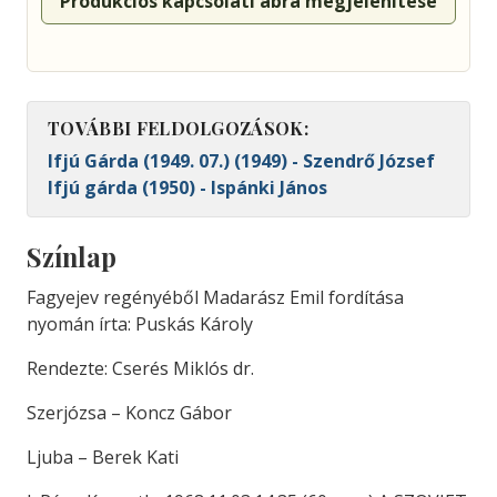
Produkciós kapcsolati ábra megjelenítése
TOVÁBBI FELDOLGOZÁSOK:
Ifjú Gárda (1949. 07.) (1949) - Szendrő József
Ifjú gárda (1950) - Ispánki János
Színlap
Fagyejev regényéből Madarász Emil fordítása
nyomán írta: Puskás Károly
Rendezte: Cserés Miklós dr.
Szerjózsa – Koncz Gábor
Ljuba – Berek Kati