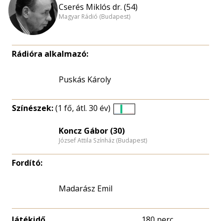
Cserés Miklós dr. (54)
Magyar Rádió (Budapest)
Rádióra alkalmazó:
Puskás Károly
Színészek:
(1 fő, átl. 30 év)
Életkori
eloszlás
Koncz Gábor (30)
József Attila Színház (Budapest)
nagyítása
Fordító:
Madarász Emil
Játékidő
180 perc