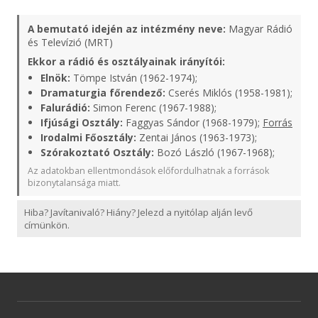
A bemutató idején az intézmény neve:
Magyar Rádió
és Televízió (MRT)
Ekkor a rádió és osztályainak irányítói:
Elnök:
Tömpe István (1962-1974);
Dramaturgia főrendező:
Cserés Miklós (1958-1981);
Falurádió:
Simon Ferenc (1967-1988);
Ifjúsági Osztály:
Faggyas Sándor (1968-1979);
Forrás
Irodalmi Főosztály:
Zentai János (1963-1973);
Szórakoztató Osztály:
Bozó László (1967-1968);
Az adatokban ellentmondások előfordulhatnak a források
bizonytalansága miatt.
Hiba? Javítanivaló? Hiány? Jelezd a nyitólap alján levő
címünkön.