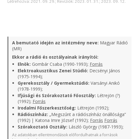
Létrehozva: 2021. 09. 29.; Revíziók: 2023. 01. 31.; 2023. 09. 12.
A bemutató idején az intézmény neve:
Magyar Rádió
(MR)
Ekkor a rádió és osztályainak irányítói:
Elnök:
Gombár Csaba (1990-1993);
Forrás
Elektroakusztikus Zenei Stúdió:
Decsényi János
(1975-1994);
Gyerekosztály / Gyermekstúdió:
Varsányi Anikó
(1978-1999);
Ifjúsági és Szórakoztató Főosztály:
Létrejön (?)
(1992);
Forrás
Irodalmi Főszerkesztőség:
Létrejön (1992);
Rádiószínház:
„Megszűnt a rádiószínház önállósága”
(1992) | Katona Imre József (1992);
Forrás
Forrás
Szórakoztató Osztály:
László György (1987-1993);
Az adatokban ellentmondások előfordulhatnak a források