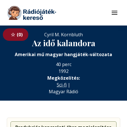
Tovább a navigációhoz
Tovább a tartalomhoz
Menü
0
Cyril M. Kornbluth
Az idő kalandora
Amerikai mű magyar hangjáték-változata
40 perc
1992
Megközelítés:
Sci-fi
|
Magyar Rádió