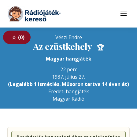
Tovább a navigációhoz
Tovább a tartalomhoz
Menü
0
Vészi Endre
Az ezüstkehely
🏆
Magyar hangjáték
22 perc
1987. július 27.
(Legalább 1 ismétlés. Műsoron tartva 14 éven át)
Eredeti hangjáték
Magyar Rádió