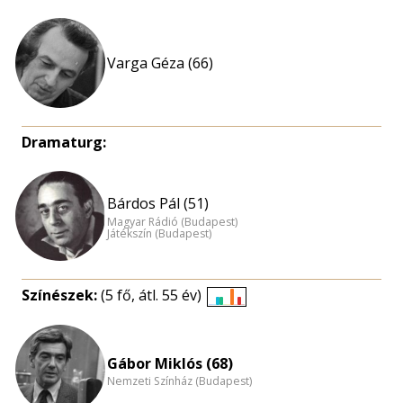
Varga Géza (66)
Dramaturg:
Bárdos Pál (51)
Magyar Rádió (Budapest)
Játékszín (Budapest)
Színészek:
(5 fő, átl. 55 év)
Életkori
eloszlás
nagyítása
Gábor Miklós (68)
Nemzeti Színház (Budapest)