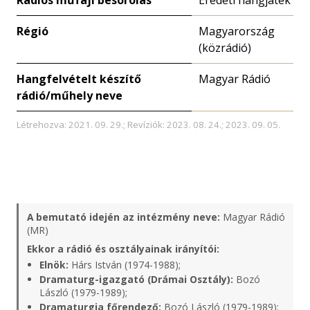
Rádiós műfaji besorolás
Eredeti hangjáték
Régió
Magyarország
(közrádió)
Hangfelvételt készítő
Magyar Rádió
rádió/műhely neve
Létrehozva: 2021. 09. 29.; Revíziók: 2023. 08. 24.; 2023. 09. 05.
A bemutató idején az intézmény neve:
Magyar Rádió
(MR)
Ekkor a rádió és osztályainak irányítói:
Elnök:
Hárs István (1974-1988);
Dramaturg-igazgató (Drámai Osztály):
Bozó
László (1979-1989);
Dramaturgia főrendező:
Bozó László (1979-1989);