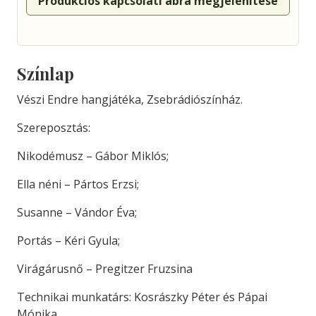
Produkciós kapcsolati ábra megjelenítése
Színlap
Vészi Endre hangjátéka, Zsebrádiószínház.
Szereposztás:
Nikodémusz – Gábor Miklós;
Ella néni – Pártos Erzsi;
Susanne – Vándor Éva;
Portás – Kéri Gyula;
Virágárusnő – Pregitzer Fruzsina
Technikai munkatárs: Kosrászky Péter és Pápai
Mónika