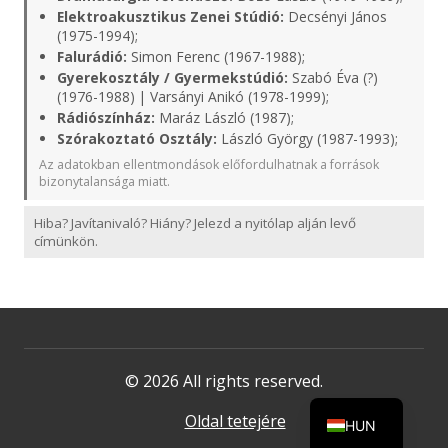
Elektroakusztikus Zenei Stúdió:
Decsényi János
(1975-1994);
Falurádió:
Simon Ferenc (1967-1988);
Gyerekosztály / Gyermekstúdió:
Szabó Éva (?)
(1976-1988) | Varsányi Anikó (1978-1999);
Rádiószínház:
Maráz László (1987);
Szórakoztató Osztály:
László György (1987-1993);
Az adatokban ellentmondások előfordulhatnak a források
bizonytalansága miatt.
Hiba? Javítanivaló? Hiány? Jelezd a nyitólap alján levő
címünkön.
© 2026 All rights reserved.
Oldal tetejére
HUN