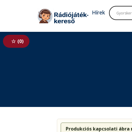
Tovább a navigációhoz
Tovább a tartalomhoz
Hírek
0
Produkciós kapcsolati ábra