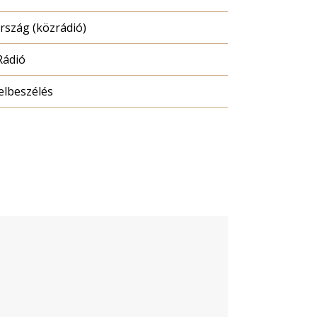
szág (közrádió)
Rádió
elbeszélés