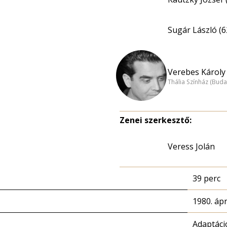
Sugár László (6
Verebes Károly 
Thália Színház (Buda
Zenei szerkesztő:
Veress Jolán
39 perc
1980. ápri
Adaptáci