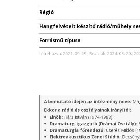
Régió
Hangfelvételt készítő rádió/műhely ne
Forrásmű típusa
Létrehozva: 2021. 09. 29.; Revíziók: 2024. 03. 20.; 20
A bemutató idején az intézmény neve:
Mag
Ekkor a rádió és osztályainak irányítói:
Elnök:
Hárs István (1974-1988);
Dramaturg-igazgató (Drámai Osztály):
B
Dramaturgia főrendező:
Cserés Miklós (1
Elektroakusztikus Zenei Stúdió:
Decsényi