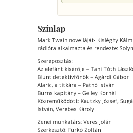
Színlap
Mark Twain novelláját- Kisléghy Kál
rádióra alkalmazta és rendezte: Soly
Szereposztás:
Az elefánt kísérője – Tahi Tóth Lászl
Blunt detektívfőnök – Agárdi Gábor
Alaric, a titkára – Pathó István
Burns kapitány – Gelley Kornél
Közreműködött: Kautzky József, Sugá
István, Verebes Károly
Zenei munkatárs: Veres Jolán
Szerkesztő: Furkó Zoltán