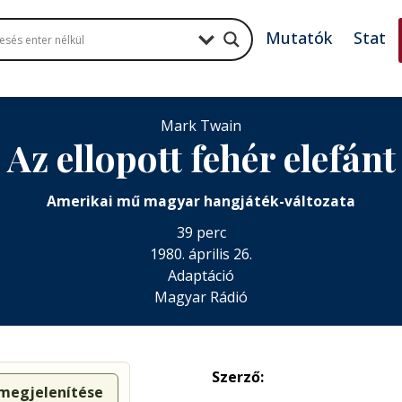
Mutatók
Stat
Mark Twain
Az ellopott fehér elefánt
Amerikai mű magyar hangjáték-változata
39 perc
1980. április 26.
Adaptáció
Magyar Rádió
Szerző:
 megjelenítése