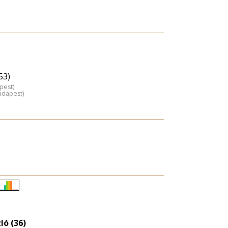
53)
pest)
udapest)
Életkori
eloszlás
nagyítása
ló (36)