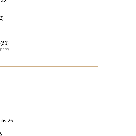
2)
(60)
pest)
lis 26.
ó