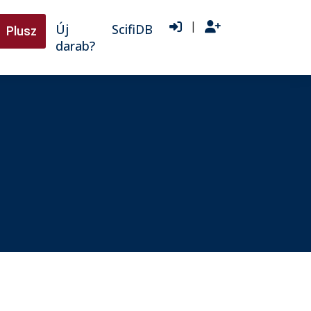
|
Új
ScifiDB
Plusz
darab?