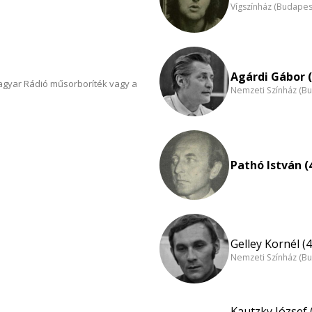
Vígszínház (Budapes
Agárdi Gábor (
Magyar Rádió műsorboríték vagy a
Nemzeti Színház (B
Pathó István (
Gelley Kornél (4
Nemzeti Színház (B
Kautzky József 