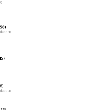
t)
58)
udapest)
45)
8)
udapest)
(53)