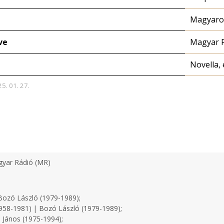
Magyaror
ve
Magyar 
Novella, 
25. 01. 27.
yar Rádió (MR)
ozó László (1979-1989);
958-1981) | Bozó László (1979-1989);
 János (1975-1994);