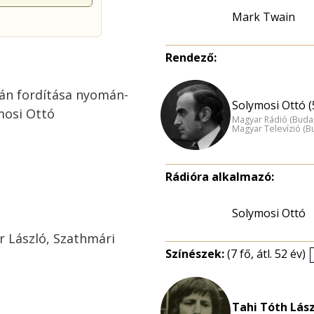
Mark Twain
Rendező:
mán fordítása nyomán-
Solymosi Ottó (
mosi Ottó
Magyar Rádió (Buda
Magyar Televízió (B
ó
Rádióra alkalmazó:
Solymosi Ottó
r László, Szathmári
Színészek:
(7 fő, átl. 52 év)
Tahi Tóth Lász