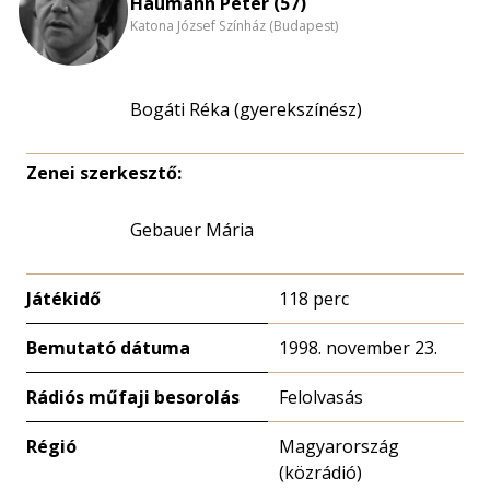
Haumann Péter (57)
Katona József Színház (Budapest)
Bogáti Réka (gyerekszínész)
Zenei szerkesztő:
Gebauer Mária
Játékidő
118 perc
Bemutató dátuma
1998. november 23.
Rádiós műfaji besorolás
Felolvasás
Régió
Magyarország
(közrádió)