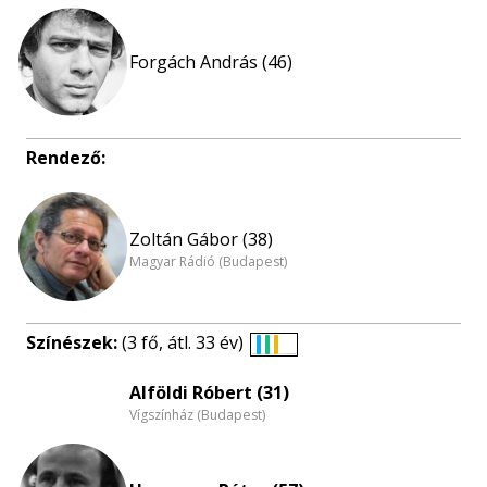
Forgách András (46)
Rendező:
Zoltán Gábor (38)
Magyar Rádió (Budapest)
Színészek:
(3 fő, átl. 33 év)
Életkori
eloszlás
Alföldi Róbert (31)
Vígszínház (Budapest)
nagyítása