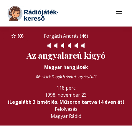
Tovább a navigációhoz
Tovább a tartalomhoz
Menü
0
Forgách András (46)
🔈
🔈
🔈
🔈
🔈
🔈
Az angyalarcú kígyó
Magyar hangjáték
Részletek Forgách András regényéből
118 perc
1998. november 23.
(Legalább 3 ismétlés. Műsoron tartva 14 éven át)
Felolvasás
Magyar Rádió