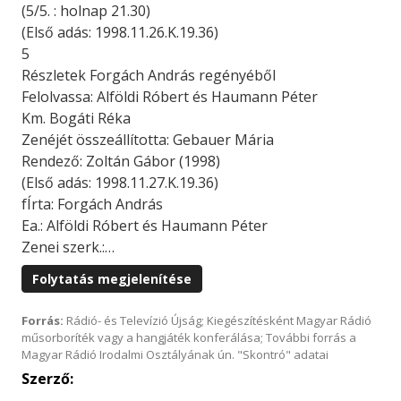
(5/5. : holnap 21.30)
(Első adás: 1998.11.26.K.19.36)
5
Részletek Forgách András regényéből
Felolvassa: Alföldi Róbert és Haumann Péter
Km. Bogáti Réka
Zenéjét összeállította: Gebauer Mária
Rendező: Zoltán Gábor (1998)
(Első adás: 1998.11.27.K.19.36)
fÍrta: Forgách András
Ea.: Alföldi Róbert és Haumann Péter
Zenei szerk.:…
Folytatás megjelenítése
Forrás:
Rádió- és Televízió Újság; Kiegészítésként Magyar Rádió
műsorboríték vagy a hangjáték konferálása; További forrás a
Magyar Rádió Irodalmi Osztályának ún. "Skontró" adatai
Szerző: