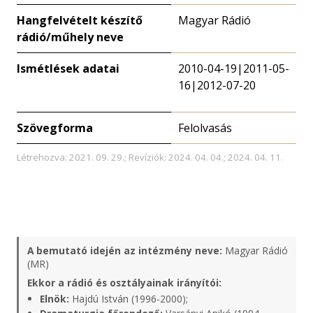
Hangfelvételt készítő
Magyar Rádió
rádió/műhely neve
Ismétlések adatai
2010-04-19|2011-05-
16|2012-07-20
Szövegforma
Felolvasás
Létrehozva: 2021. 09. 29.; Revíziók: 2024. 04. 04.; 2024. 04. 11.
A bemutató idején az intézmény neve:
Magyar Rádió
(MR)
Ekkor a rádió és osztályainak irányítói:
Elnök:
Hajdú István (1996-2000);