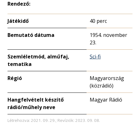
Rendező:
Játékidő
40 perc
Bemutató dátuma
1954. november
23.
Szemléletmód, alműfaj,
Sci-fi
tematika
Régió
Magyarország
(közrádió)
Hangfelvételt készítő
Magyar Rádió
rádió/műhely neve
Létrehozva: 2021. 09. 29.; Revíziók: 2023. 09. 08.