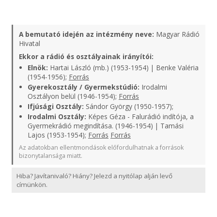
A bemutató idején az intézmény neve:
Magyar Rádió
Hivatal
Ekkor a rádió és osztályainak irányítói:
Elnök:
Hartai László (mb.) (1953-1954) | Benke Valéria
(1954-1956);
Forrás
Gyerekosztály / Gyermekstúdió:
Irodalmi
Osztályon belül (1946-1954);
Forrás
Ifjúsági Osztály:
Sándor György (1950-1957);
Irodalmi Osztály:
Képes Géza - Falurádió indítója, a
Gyermekrádió megindítása. (1946-1954) | Tamási
Lajos (1953-1954);
Forrás
Forrás
Az adatokban ellentmondások előfordulhatnak a források
bizonytalansága miatt.
Hiba? Javítanivaló? Hiány? Jelezd a nyitólap alján levő
címünkön.