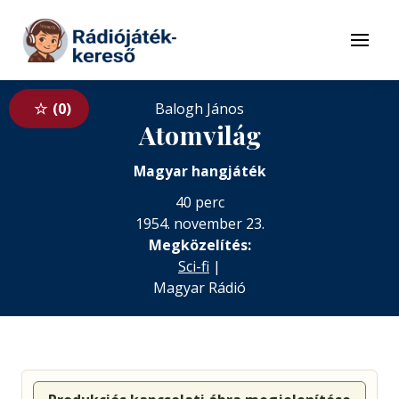
Tovább a navigációhoz
Tovább a tartalomhoz
Menü
0
Balogh János
Atomvilág
Magyar hangjáték
40 perc
1954. november 23.
Megközelítés:
Sci-fi
|
Magyar Rádió