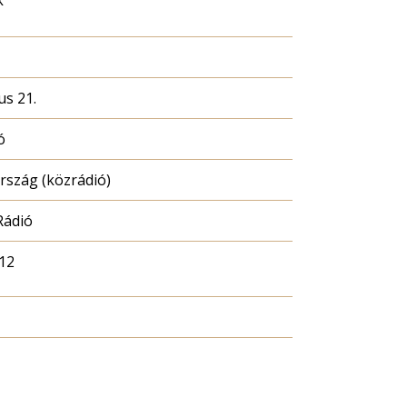
k
us 21.
ó
szág (közrádió)
Rádió
12