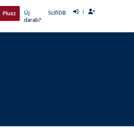
|
Új
ScifiDB
Plusz
darab?