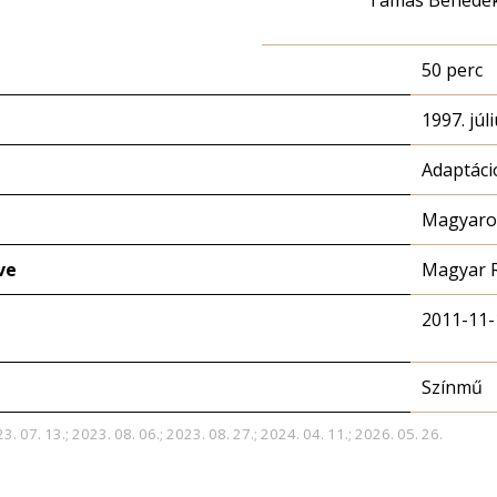
Tamás Benede
50 perc
1997. júli
Adaptáci
Magyaror
ve
Magyar 
2011-11-
Színmű
3. 07. 13.; 2023. 08. 06.; 2023. 08. 27.; 2024. 04. 11.; 2026. 05. 26.