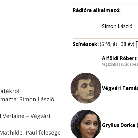
Rádióra alkalmazó:
Simon László
Színészek:
(5 fő, átl. 38 év)
Alföldi Róbert 
Vígszínház (Budapes
Végvári Tamás
átékról:
lmazta: Simon László
 Verlaine – Végvári
Gryllus Dorka 
Mathilde, Paul felesége –