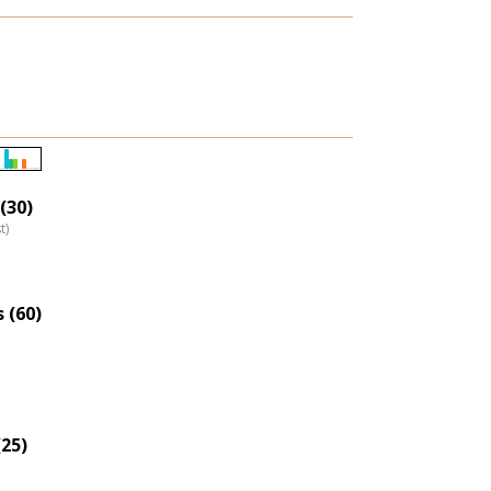
Életkori
eloszlás
(30)
t)
nagyítása
 (60)
(25)