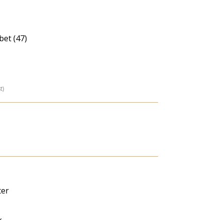
bet (47)
t)
er