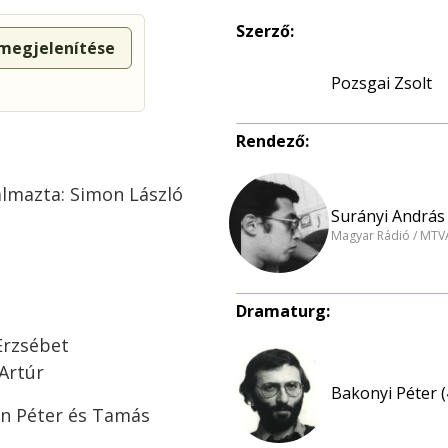
Szerző:
 megjelenítése
Pozsgai Zsolt
Rendező:
almazta: Simon László
Surányi András 
Magyar Rádió / MTV
Dramaturg:
Erzsébet
 Artúr
Bakonyi Péter (
nn Péter és Tamás