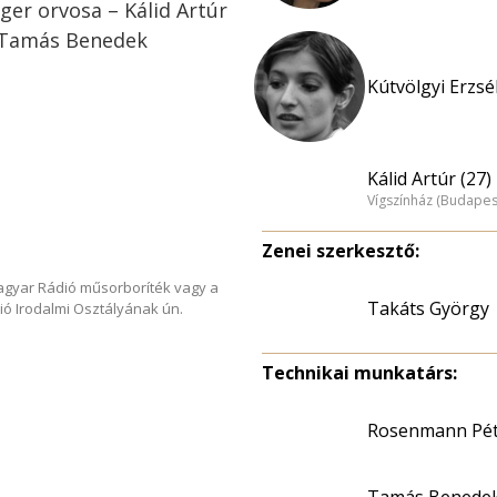
ger orvosa – Kálid Artúr
s Tamás Benedek
Kútvölgyi Erzsé
Kálid Artúr (27)
Vígszínház (Budapes
Zenei szerkesztő:
Magyar Rádió műsorboríték vagy a
Takáts György
ió Irodalmi Osztályának ún.
Technikai munkatárs:
Rosenmann Pét