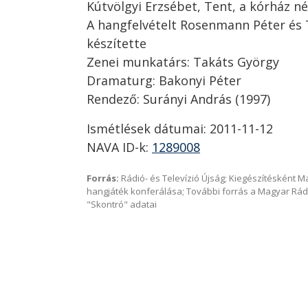
Kútvölgyi Erzsébet, Tent, a kórház né
A hangfelvételt Rosenmann Péter é
készítette
Zenei munkatárs: Takáts György
Dramaturg: Bakonyi Péter
Rendező: Surányi András (1997)
Ismétlések dátumai: 2011-11-12
NAVA ID-k:
1289008
Forrás:
Rádió- és Televízió Újság; Kiegészítésként 
hangjáték konferálása; További forrás a Magyar Rád
"Skontró" adatai