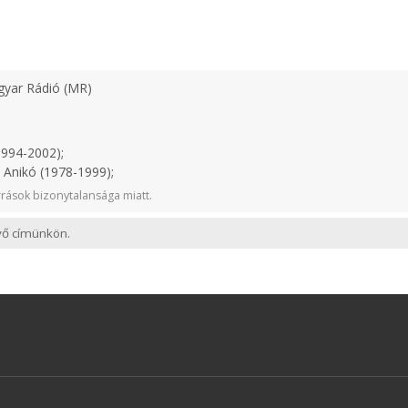
yar Rádió (MR)
1994-2002);
 Anikó (1978-1999);
rások bizonytalansága miatt.
evő címünkön.