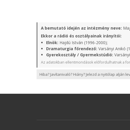
A bemutató idején az intézmény neve:
Mag
Ekkor a rádió és osztályainak irányítói:
Elnök:
Hajdú István (1996-2000);
Dramaturgia főrendező:
Varsányi Anikó (
Gyerekosztály / Gyermekstúdió:
Varsányi
Az adatokban ellentmondások előfordulhatnak a for
Hiba? Javítanivaló? Hiány? Jelezd a nyitólap alján l