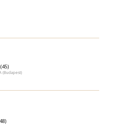
(45)
A (Budapest)
48)