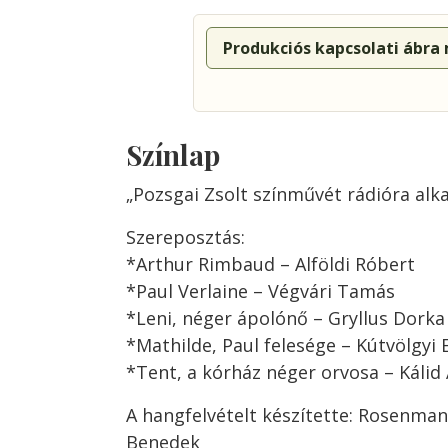
Produkciós kapcsolati ábra
Színlap
„Pozsgai Zsolt színművét rádióra alk
Szereposztás:
*Arthur Rimbaud – Alföldi Róbert
*Paul Verlaine – Végvári Tamás
*Leni, néger ápolónő – Gryllus Dorka
*Mathilde, Paul felesége – Kútvölgyi 
*Tent, a kórház néger orvosa – Kálid
A hangfelvételt készítette: Rosenma
Benedek