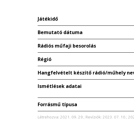
Játékidő
Bemutató dátuma
Rádiós műfaji besorolás
Régió
Hangfelvételt készítő rádió/műhely ne
Ismétlések adatai
Forrásmű típusa
Létrehozva: 2021. 09. 29.; Revíziók: 2023. 07. 10.; 202