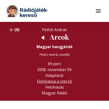
Tovább a navigációhoz
Tovább a tartalomhoz
Menü
0
Pethő András
Arcok
🔈
Magyar hangjáték
Petőcz András novellái
69 perc
2008. november 09.
Adaptáció
Felolvassa a szerző
Felolvasás
Magyar Rádió