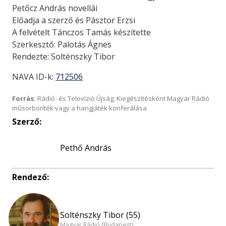
Petőcz András novellái
Előadja a szerző és Pásztor Erzsi
A felvételt Tánczos Tamás készítette
Szerkesztő: Palotás Ágnes
Rendezte: Solténszky Tibor
NAVA ID-k:
712506
Forrás:
Rádió- és Televízió Újság; Kiegészítésként Magyar Rádió
műsorboríték vagy a hangjáték konferálása
Szerző:
Pethő András
Rendező:
Solténszky Tibor (55)
Magyar Rádió (Budapest)