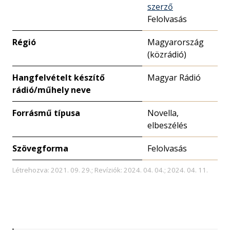
szerző
Felolvasás
Régió
Magyarország
(közrádió)
Hangfelvételt készítő
Magyar Rádió
rádió/műhely neve
Forrásmű típusa
Novella,
elbeszélés
Szövegforma
Felolvasás
Létrehozva: 2021. 09. 29.; Revíziók: 2024. 04. 04.; 2024. 04. 11.