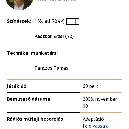
Színészek:
(1 fő, átl. 72 év)
Életkori
eloszlás
Pásztor Erzsi (72)
nagyítása
Technikai munkatárs:
Tánczos Tamás
Játékidő
69 perc
Bemutató dátuma
2008. november
09.
Rádiós műfaji besorolás
Adaptáció
Felolvassa a