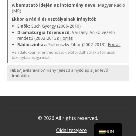
A bemutató idején az intézmény neve:
Magyar Rádió
(MR)
Ekkor a rádió és osztályainak irányítói:
Elnök:
Such György (2006-2010);
Dramaturgia főrendező:
Varsányi Anikó vezető
rendező (2002-2013);
Forrás
Rádiószínház:
Solténszky Tibor (2002-2013);
Forrás
Az adatokban ellentmondások előfordulhatnak a források
bizonytalansága miatt.
Hiba? Javítanivaló? Hiány? Jelezd a nyitólap alján levő
címünkön.
© 2026 All rights reserved.
Oldal tetejére
HUN