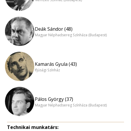
Deák Sándor (48)
Magyar Néphadsereg Színháza (Budapest)
Kamarás Gyula (43)
Ifjúsági Színház
Pálos György (37)
Magyar Néphadsereg Színháza (Budapest)
Technikai munkatárs: