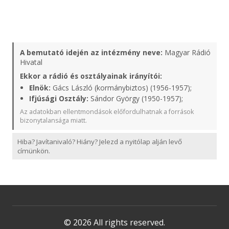
A bemutató idején az intézmény neve:
Magyar Rádió
Hivatal
Ekkor a rádió és osztályainak irányítói:
Elnök:
Gács László (kormánybiztos) (1956-1957);
Ifjúsági Osztály:
Sándor György (1950-1957);
Az adatokban ellentmondások előfordulhatnak a források
bizonytalansága miatt.
Hiba? Javítanivaló? Hiány? Jelezd a nyitólap alján levő
címünkön.
© 2026 All rights reserved.