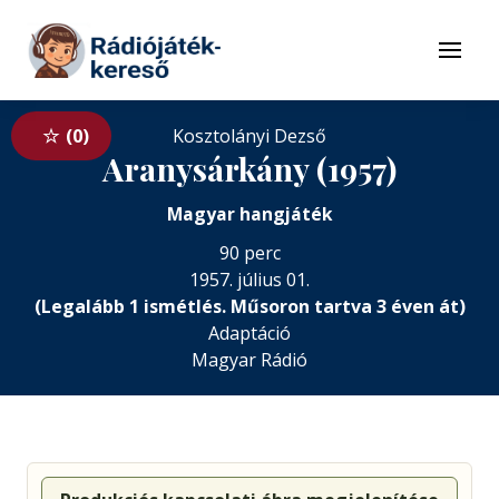
Tovább a navigációhoz
Tovább a tartalomhoz
Menü
0
Kosztolányi Dezső
Aranysárkány (1957)
Magyar hangjáték
90 perc
1957. július 01.
(Legalább 1 ismétlés. Műsoron tartva 3 éven át)
Adaptáció
Magyar Rádió