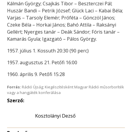
Kálmán György; Csajkás Tibor – Beszterczei Pál;
Huszár Bandi – Petrik József; Glück Laci – Kabai Béla;
Varjas – Tarsoly Elemér; Próféta – Gönczöl János;
Czeke Béla – Horkai János; Bahó Attila – Raksányi
Gellért; Nyerges tanár – Deák Sándor; Fóris tanár –
Kamarás Gyula; Igazgató – Pálos György.
1957. július 1. Kossuth 20:30 (90 perc)
1957. augusztus 21. Petőfi 16:00
1960. április 9. Petőfi 15:28
Forrás:
Rádió Újság; Kiegészítésként Magyar Rádió műsorboríték
vagy a hangjáték konferálása
Szerző:
Kosztolányi Dezső