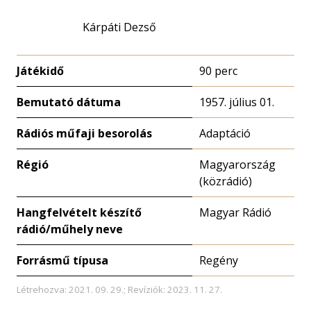
Kárpáti Dezső
Játékidő
90 perc
Bemutató dátuma
1957. július 01.
Rádiós műfaji besorolás
Adaptáció
Régió
Magyarország
(közrádió)
Hangfelvételt készítő
Magyar Rádió
rádió/műhely neve
Forrásmű típusa
Regény
Létrehozva: 2021. 09. 29.; Revíziók: 2023. 11. 27.