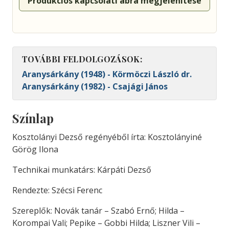
Produkciós kapcsolati ábra megjelenítése
TOVÁBBI FELDOLGOZÁSOK:
Aranysárkány (1948) - Körmöczi László dr.
Aranysárkány (1982) - Csajági János
Színlap
Kosztolányi Dezső regényéből írta: Kosztolányiné
Görög Ilona
Technikai munkatárs: Kárpáti Dezső
Rendezte: Szécsi Ferenc
Szereplők: Novák tanár – Szabó Ernő; Hilda –
Korompai Vali; Pepike – Gobbi Hilda; Liszner Vili –