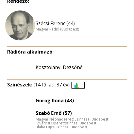
Rendező:
Szécsi Ferenc (44)
Magyar Rádió (Budapest)
Rádióra alkalmazó:
Kosztolányi Dezsőné
Színészek:
(14 fő, átl. 37 év)
Életkori
eloszlás
Görög Ilona (43)
nagyítása
Szabó Ernő (57)
Magyar Néphadsereg Színháza (Budapest)
Fővárosi Operettszínház (Budapest)
Blaha Lujza Színház (Budapest)