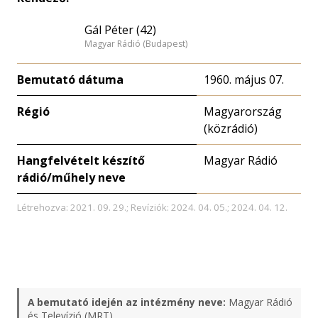
Gál Péter (42)
Magyar Rádió (Budapest)
Bemutató dátuma
1960. május 07.
Régió
Magyarország
(közrádió)
Hangfelvételt készítő
Magyar Rádió
rádió/műhely neve
Létrehozva: 2021. 09. 29.; Revíziók: 2024. 04. 05.; 2024. 04. 12.
A bemutató idején az intézmény neve:
Magyar Rádió
és Televízió (MRT)