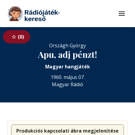
Tovább a navigációhoz
Tovább a tartalomhoz
Menü
0
Országh György
Apu, adj pénzt!
Magyar hangjáték
1960. május 07.
Magyar Rádió
Produkciós kapcsolati ábra megjelenítése