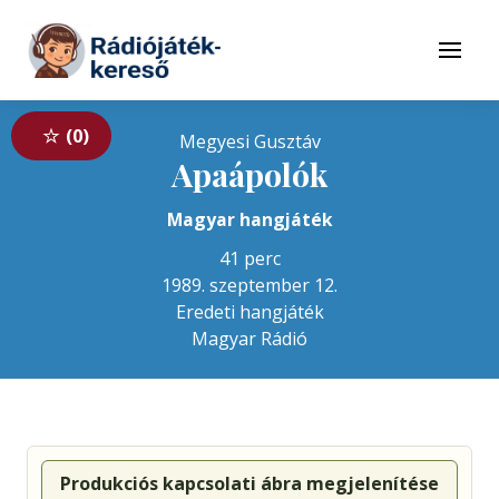
Tovább a navigációhoz
Tovább a tartalomhoz
Menü
0
Megyesi Gusztáv
Apaápolók
Magyar hangjáték
41 perc
1989. szeptember 12.
Eredeti hangjáték
Magyar Rádió
Produkciós kapcsolati ábra megjelenítése