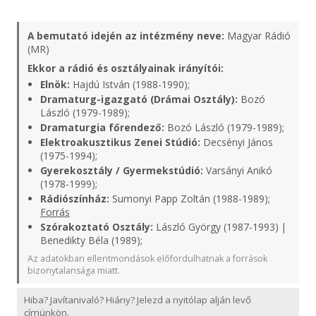
A bemutató idején az intézmény neve:
Magyar Rádió
(MR)
Ekkor a rádió és osztályainak irányítói:
Elnök:
Hajdú István (1988-1990);
Dramaturg-igazgató (Drámai Osztály):
Bozó
László (1979-1989);
Dramaturgia főrendező:
Bozó László (1979-1989);
Elektroakusztikus Zenei Stúdió:
Decsényi János
(1975-1994);
Gyerekosztály / Gyermekstúdió:
Varsányi Anikó
(1978-1999);
Rádiószínház:
Sumonyi Papp Zoltán (1988-1989);
Forrás
Szórakoztató Osztály:
László György (1987-1993) |
Benedikty Béla (1989);
Az adatokban ellentmondások előfordulhatnak a források
bizonytalansága miatt.
Hiba? Javítanivaló? Hiány? Jelezd a nyitólap alján levő
címünkön.