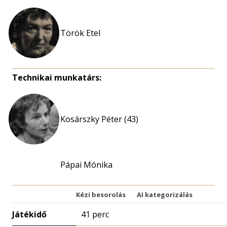
Török Etel
Technikai munkatárs:
Kosárszky Péter (43)
Pápai Mónika
Kézi besorolás
AI kategorizálás
Játékidő
41 perc