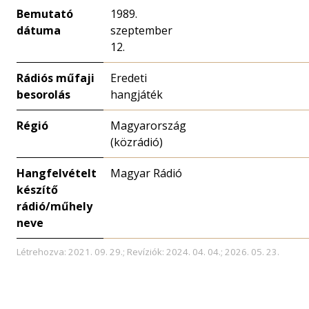
Bemutató
1989.
dátuma
szeptember
12.
Rádiós műfaji
Eredeti
besorolás
hangjáték
Régió
Magyarország
(közrádió)
Hangfelvételt
Magyar Rádió
készítő
rádió/műhely
neve
Létrehozva: 2021. 09. 29.; Revíziók: 2024. 04. 04.; 2026. 05. 23.