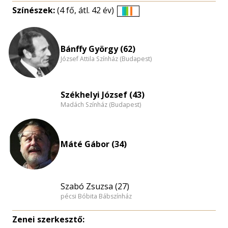
Színészek:
(4 fő, átl. 42 év)
Életkori
eloszlás
nagyítása
Bánffy György (62)
József Attila Színház (Budapest)
Székhelyi József (43)
Madách Színház (Budapest)
Máté Gábor (34)
Szabó Zsuzsa (27)
pécsi Bóbita Bábszínház
Zenei szerkesztő: