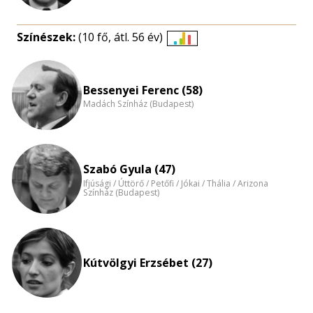
Színészek:
(10 fő, átl. 56 év)
Életkori
eloszlás
nagyítása
Bessenyei Ferenc (58)
Madách Színház (Budapest)
Szabó Gyula (47)
Ifjúsági / Úttörő / Petőfi / Jókai / Thália / Arizona
Színház (Budapest)
Kútvölgyi Erzsébet (27)