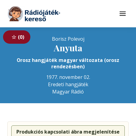
Tovább a navigációhoz
Tovább a tartalomhoz
Menü
0
Borisz Polevoj
Anyuta
Orosz hangjáték magyar változata (orosz
rendezésben)
1977. november 02.
Eredeti hangjáték
Magyar Rádió
Produkciós kapcsolati ábra megjelenítése