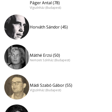
Páger Antal (78)
Vígszínház (Budapest)
Horváth Sándor (45)
Máthé Erzsi (50)
Nemzeti Színház (Budapest)
Mádi Szabó Gábor (55)
Vígszínház (Budapest)