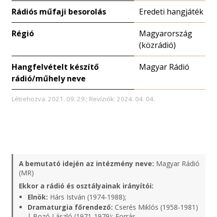
Rádiós műfaji besorolás
Eredeti hangjáték
Régió
Magyarország
(közrádió)
Hangfelvételt készítő
Magyar Rádió
rádió/műhely neve
Létrehozva: 2021. 09. 29.; Revíziók: 2024. 04. 04.
A bemutató idején az intézmény neve:
Magyar Rádió
(MR)
Ekkor a rádió és osztályainak irányítói:
Elnök:
Hárs István (1974-1988);
Dramaturgia főrendező:
Cserés Miklós (1958-1981)
| Bozó László (1971-1979);
Forrás