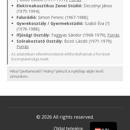
Elektroakusztikus Zenei Stúdió:
Decsényi János
(1975-1994);
Falurádió:
Simon Ferenc (1967-1988);
Gyerekosztály / Gyermekstúdió:
Szabó Éva (?)
(1976-1988);
Ifjúsági Osztály:
Faggyas Sándor (1968-1979);
Forrás
Szórakoztató Osztály:
Bozó László (1971-1979);
Forrás
Az adatokban ellentmondások előfordulhatnak a források
bizonytalansága miatt.
Hiba? Javítanivaló? Hiány? Jelezd a nyitólap alján levő
címünkön.
© 2026 All rights reserved.
Oldal tetejére
HUN