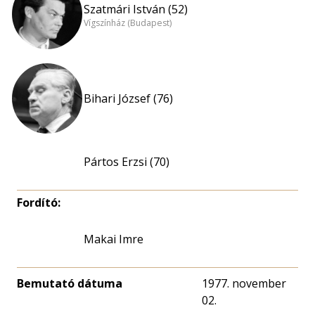
Szatmári István (52)
Vígszínház (Budapest)
Bihari József (76)
Pártos Erzsi (70)
Fordító:
Makai Imre
Bemutató dátuma
1977. november
02.