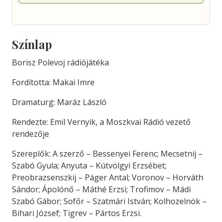
Színlap
Borisz Polevoj rádiójátéka
Fordította: Makai Imre
Dramaturg: Maráz László
Rendezte: Emil Vernyik, a Moszkvai Rádió vezető
rendezője
Szereplők: A szerző – Bessenyei Ferenc; Mecsetnij –
Szabó Gyula; Anyuta – Kútvölgyi Erzsébet;
Preobrazsenszkij – Páger Antal; Voronov – Horváth
Sándor; Ápolónő – Máthé Erzsi; Trofimov – Mádi
Szabó Gábor; Sofőr – Szatmári István; Kolhozelnök –
Bihari József; Tigrev – Pártos Erzsi.