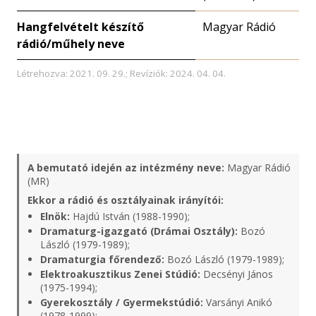
Hangfelvételt készítő
Magyar Rádió
rádió/műhely neve
Létrehozva: 2021. 09. 29.; Revíziók: 2024. 04. 04.
A bemutató idején az intézmény neve:
Magyar Rádió
(MR)
Ekkor a rádió és osztályainak irányítói:
Elnök:
Hajdú István (1988-1990);
Dramaturg-igazgató (Drámai Osztály):
Bozó
László (1979-1989);
Dramaturgia főrendező:
Bozó László (1979-1989);
Elektroakusztikus Zenei Stúdió:
Decsényi János
(1975-1994);
Gyerekosztály / Gyermekstúdió:
Varsányi Anikó
(1978-1999);