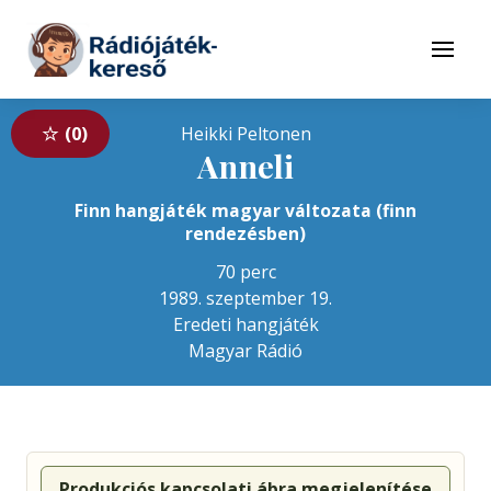
Tovább a navigációhoz
Tovább a tartalomhoz
Menü
0
Heikki Peltonen
Anneli
Finn hangjáték magyar változata (finn
rendezésben)
70 perc
1989. szeptember 19.
Eredeti hangjáték
Magyar Rádió
Produkciós kapcsolati ábra megjelenítése