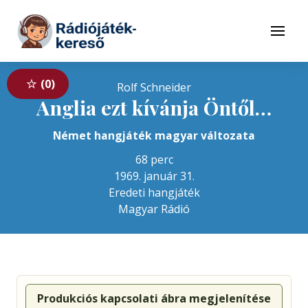
Tovább a navigációhoz
Tovább a tartalomhoz
Menü
0
Rolf Schneider
Anglia ezt kívánja Öntől…
Német hangjáték magyar változata
68 perc
1969. január 31.
Eredeti hangjáték
Magyar Rádió
Produkciós kapcsolati ábra megjelenítése