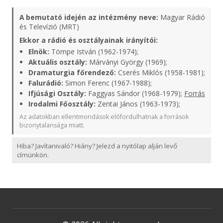
A bemutató idején az intézmény neve:
Magyar Rádió
és Televízió (MRT)
Ekkor a rádió és osztályainak irányítói:
Elnök:
Tömpe István (1962-1974);
Aktuális osztály:
Márványi György (1969);
Dramaturgia főrendező:
Cserés Miklós (1958-1981);
Falurádió:
Simon Ferenc (1967-1988);
Ifjúsági Osztály:
Faggyas Sándor (1968-1979);
Forrás
Irodalmi Főosztály:
Zentai János (1963-1973);
Az adatokban ellentmondások előfordulhatnak a források
bizonytalansága miatt.
Hiba? Javítanivaló? Hiány? Jelezd a nyitólap alján levő
címünkön.