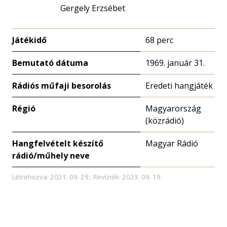
Gergely Erzsébet
Játékidő
68 perc
Bemutató dátuma
1969. január 31.
Rádiós műfaji besorolás
Eredeti hangjáték
Régió
Magyarország
(közrádió)
Hangfelvételt készítő
Magyar Rádió
rádió/műhely neve
Létrehozva: 2021. 09. 29.; Revíziók: 2023. 09. 19.