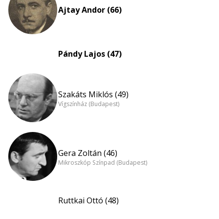
Ajtay Andor (66)
Pándy Lajos (47)
Szakáts Miklós (49)
Vígszínház (Budapest)
Gera Zoltán (46)
Mikroszkóp Színpad (Budapest)
Ruttkai Ottó (48)