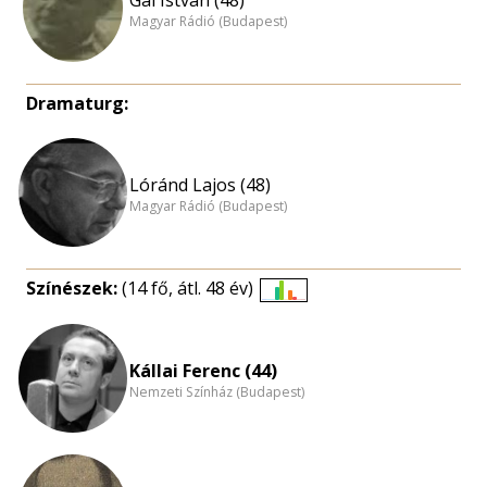
Magyar Rádió (Budapest)
Dramaturg:
Lóránd Lajos (48)
Magyar Rádió (Budapest)
Színészek:
(14 fő, átl. 48 év)
Életkori
eloszlás
nagyítása
Kállai Ferenc (44)
Nemzeti Színház (Budapest)