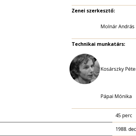
Zenei szerkesztő:
Molnár András
Technikai munkatárs:
Kosárszky Péter
Pápai Mónika
45 perc
1988. de