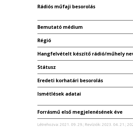
Rádiós műfaji besorolás
Bemutató médium
Régió
Hangfelvételt készítő rádió/műhely ne
Státusz
Eredeti korhatári besorolás
Ismétlések adatai
Forrásmű első megjelenésének éve
Létrehozva: 2021. 09. 29.; Revíziók: 2023. 04. 21.; 20