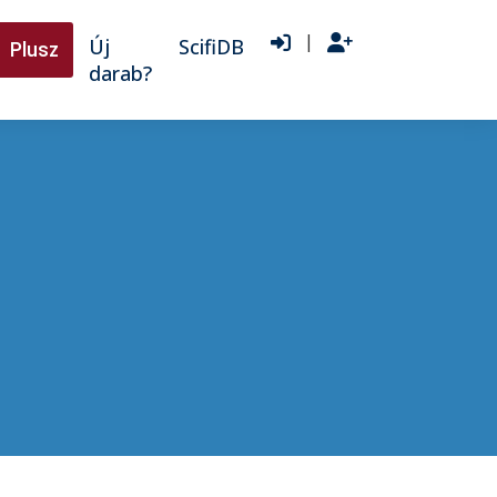
|
Új
ScifiDB
Plusz
darab?