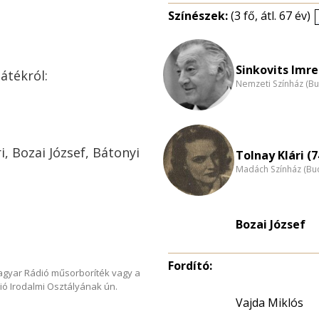
Színészek:
(3 fő, átl. 67 év)
Sinkovits Imre
átékról:
Nemzeti Színház (B
i, Bozai József, Bátonyi
Tolnay Klári (7
Madách Színház (Bu
Bozai József
Fordító:
Magyar Rádió műsorboríték vagy a
ió Irodalmi Osztályának ún.
Vajda Miklós