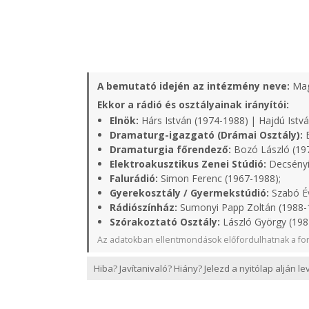
A bemutató idején az intézmény neve:
Mag
Ekkor a rádió és osztályainak irányítói:
Elnök:
Hárs István (1974-1988) | Hajdú Istvá
Dramaturg-igazgató (Drámai Osztály):
B
Dramaturgia főrendező:
Bozó László (19
Elektroakusztikus Zenei Stúdió:
Decsényi
Falurádió:
Simon Ferenc (1967-1988);
Gyerekosztály / Gyermekstúdió:
Szabó Év
Rádiószínház:
Sumonyi Papp Zoltán (1988-
Szórakoztató Osztály:
László György (198
Az adatokban ellentmondások előfordulhatnak a for
Hiba? Javítanivaló? Hiány? Jelezd a nyitólap alján l