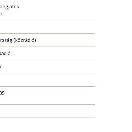
hangjáték
ék
szág (közrádió)
Rádió
mű
05