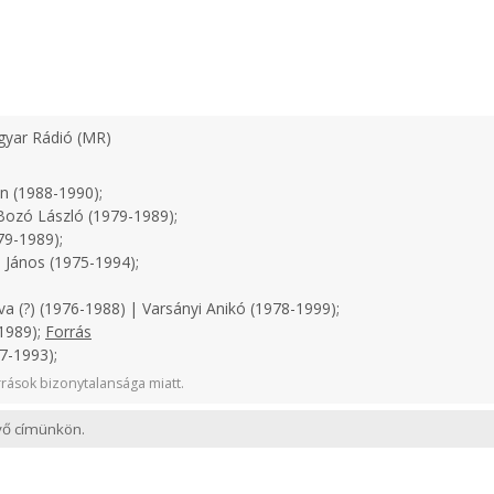
yar Rádió (MR)
n (1988-1990);
ozó László (1979-1989);
79-1989);
 János (1975-1994);
a (?) (1976-1988) | Varsányi Anikó (1978-1999);
1989);
Forrás
7-1993);
rások bizonytalansága miatt.
evő címünkön.