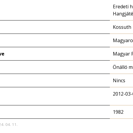
Eredeti 
Hangját
Kossuth
Magyaror
ve
Magyar 
Önálló 
Nincs
2012-03-
1982
24. 04. 11.