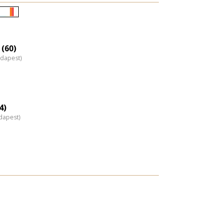
Életkori
eloszlás
nagyítása
 (60)
udapest)
4)
dapest)