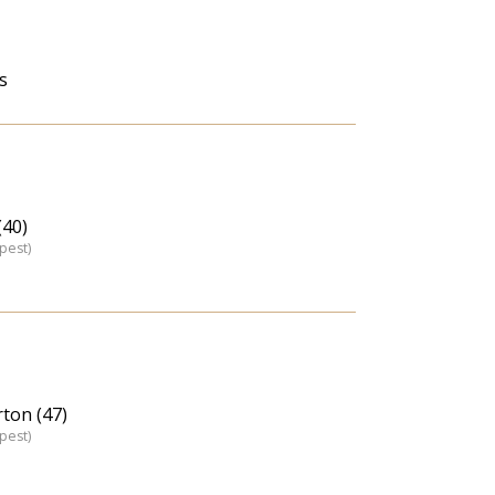
s
40)
pest)
ton (47)
pest)