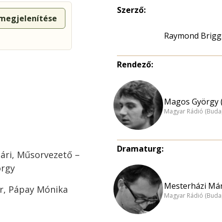
Szerző:
 megjelenítése
Raymond Brigg
Rendező:
Magos György (
Magyar Rádió (Buda
Dramaturg:
lári, Műsorvezető –
örgy
Mesterházi Már
r, Pápay Mónika
Magyar Rádió (Buda