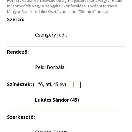
Forrás:
Rádió- és Televízió Újság; Kiegészítésként Magyar Rádió
műsorboríték vagy a hangjáték konferálása; További forrás a
Magyar Rádió Irodalmi Osztályának ún. "Skontró" adatai
Szerző:
Csengery Judit
Rendező:
Peidl Borbála
Színészek:
(1 fő, átl. 45 év)
Életkori
eloszlás
Lukács Sándor (45)
nagyítása
Szerkesztő: