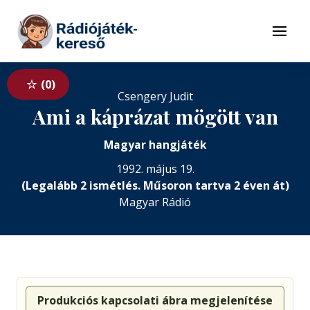
Tovább a navigációhoz
Tovább a tartalomhoz
Menü
0
Csengery Judit
Ami a káprázat mögött van
Magyar hangjáték
1992. május 19.
(Legalább 2 ismétlés. Műsoron tartva 2 éven át)
Magyar Rádió
Produkciós kapcsolati ábra megjelenítése