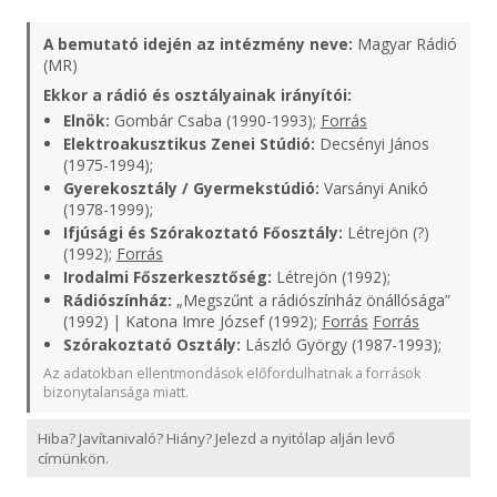
A bemutató idején az intézmény neve:
Magyar Rádió
(MR)
Ekkor a rádió és osztályainak irányítói:
Elnök:
Gombár Csaba (1990-1993);
Forrás
Elektroakusztikus Zenei Stúdió:
Decsényi János
(1975-1994);
Gyerekosztály / Gyermekstúdió:
Varsányi Anikó
(1978-1999);
Ifjúsági és Szórakoztató Főosztály:
Létrejön (?)
(1992);
Forrás
Irodalmi Főszerkesztőség:
Létrejön (1992);
Rádiószínház:
„Megszűnt a rádiószínház önállósága”
(1992) | Katona Imre József (1992);
Forrás
Forrás
Szórakoztató Osztály:
László György (1987-1993);
Az adatokban ellentmondások előfordulhatnak a források
bizonytalansága miatt.
Hiba? Javítanivaló? Hiány? Jelezd a nyitólap alján levő
címünkön.