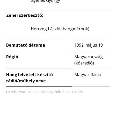
Gyenes György
Zenei szerkesztő:
Herczeg László (hangmérnök)
Bemutató dátuma
1992. május 19.
Régió
Magyarország
(közrádió)
Hangfelvételt készítő
Magyar Rádió
rádió/műhely neve
Létrehozva: 2021. 09. 29.; Revíziók: 2024. 03. 29.