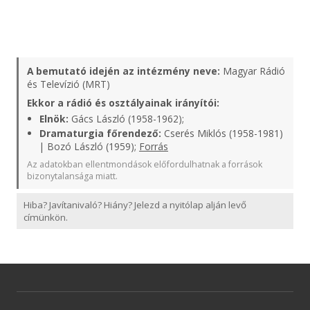
A bemutató idején az intézmény neve:
Magyar Rádió
és Televízió (MRT)
Ekkor a rádió és osztályainak irányítói:
Elnök:
Gács László (1958-1962);
Dramaturgia főrendező:
Cserés Miklós (1958-1981)
| Bozó László (1959);
Forrás
Az adatokban ellentmondások előfordulhatnak a források
bizonytalansága miatt.
Hiba? Javítanivaló? Hiány? Jelezd a nyitólap alján levő
címünkön.