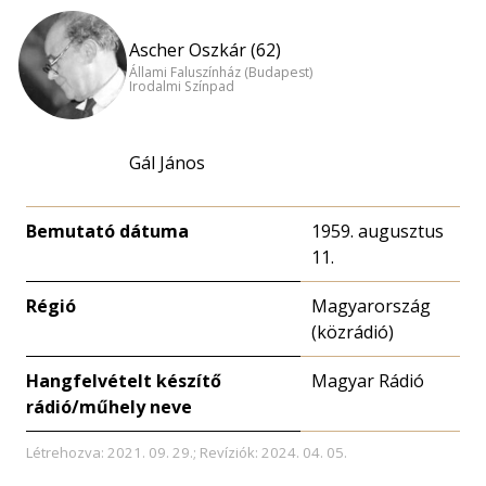
Ascher Oszkár (62)
Állami Faluszínház (Budapest)
Irodalmi Színpad
Gál János
Bemutató dátuma
1959. augusztus
11.
Régió
Magyarország
(közrádió)
Hangfelvételt készítő
Magyar Rádió
rádió/műhely neve
Létrehozva: 2021. 09. 29.; Revíziók: 2024. 04. 05.