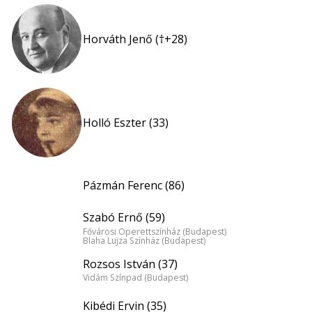
Horváth Jenő (†+28)
Holló Eszter (33)
Pázmán Ferenc (86)
Szabó Ernő (59)
Fővárosi Operettszínház (Budapest)
Blaha Lujza Színház (Budapest)
Rozsos István (37)
Vidám Színpad (Budapest)
Kibédi Ervin (35)