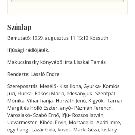
Színlap
Bemutató: 1959. augusztus 11 15:10 Kossuth
Ifjúsági rádiójáték.
Makucsinszky könyvéből írta Liszkai Tamás
Rendezte: László Endre
Szereposztás: Mesélő- Kiss Ilona, Gyurka- Komlós
Juci, Hurka- Rákosi Mária, édesanyjuk- Szentpál
Mónika, Vihar hanja- Horváth Jenő, Kígyók- Tarnai
Margit és Holló Eszter, anyó- Pázmán Ferencn,
Városlakó- Szabó Ernő, Ifjú- Rozsos István,
Udvarmester- Kibédi Ervin, Mortadella- Apáti Imre,
egy hang- Lázár Gida, követ- Márki Géza, kislány-