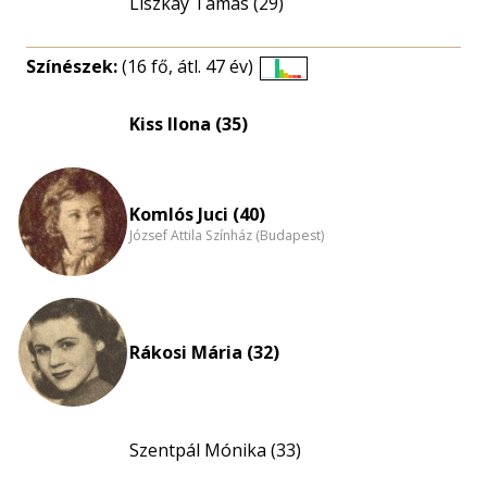
Liszkay Tamás (29)
Színészek:
(16 fő, átl. 47 év)
Életkori
eloszlás
Kiss Ilona (35)
nagyítása
Komlós Juci (40)
József Attila Színház (Budapest)
Rákosi Mária (32)
Szentpál Mónika (33)