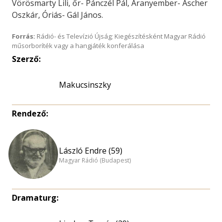
Vörösmarty Lili, őr- Pánczél Pál, Aranyember- Ascher
Oszkár, Óriás- Gál János.
Forrás:
Rádió- és Televízió Újság; Kiegészítésként Magyar Rádió
műsorboríték vagy a hangjáték konferálása
Szerző:
Makucsinszky
Rendező:
László Endre (59)
Magyar Rádió (Budapest)
Dramaturg: