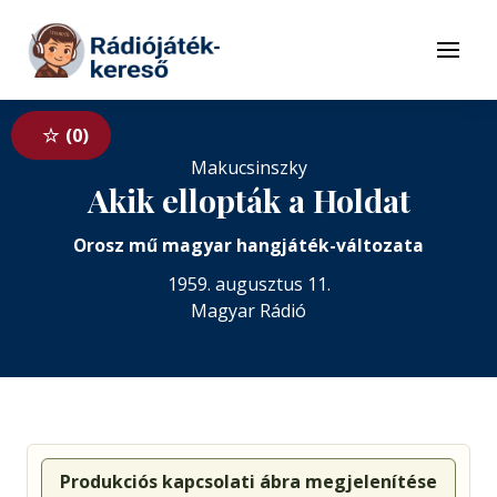
Tovább a navigációhoz
Tovább a tartalomhoz
Menü
0
Makucsinszky
Akik ellopták a Holdat
Orosz mű magyar hangjáték-változata
1959. augusztus 11.
Magyar Rádió
Produkciós kapcsolati ábra megjelenítése