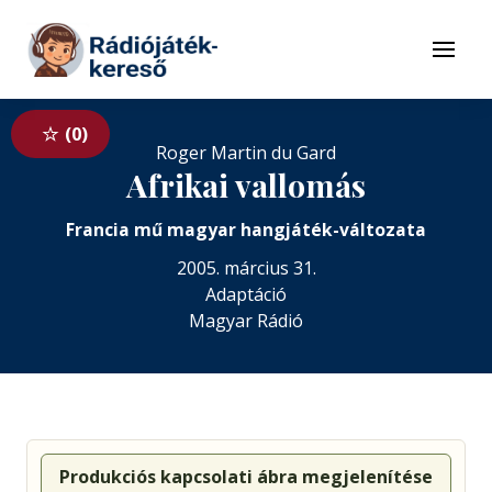
Tovább a navigációhoz
Tovább a tartalomhoz
Menü
0
Roger Martin du Gard
Afrikai vallomás
Francia mű magyar hangjáték-változata
2005. március 31.
Adaptáció
Magyar Rádió
Produkciós kapcsolati ábra megjelenítése