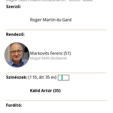
Szerző:
Roger Martin du Gard
Rendező:
Markovits Ferenc (51)
Magyar Rádió (Budapest)
Színészek:
(1 fő, átl. 35 év)
Életkori
eloszlás
Kálid Artúr (35)
nagyítása
Fordító: