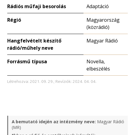
Rádiós műfaji besorolás
Adaptáció
Régió
Magyarország
(közrádió)
Hangfelvételt készítő
Magyar Rádió
rádió/műhely neve
Forrásmű típusa
Novella,
elbeszélés
Létrehozva: 2021. 09. 29.; Revíziók: 2024. 04. 04.
A bemutató idején az intézmény neve:
Magyar Rádió
(MR)