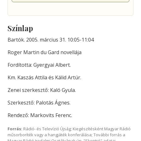
Színlap
Bartók. 2005. március 31. 10:05-11:04
Roger Martin du Gard novellája
Fordította: Gyergyai Albert.
Km. Kaszás Attila és Kálid Artúr.
Zenei szerkesztő: Kaló Gyula.
Szerkesztő: Palotás Ágnes.
Rendező: Markovits Ferenc.
Forrás:
Rádió- és Televízió Újság; Kiegészítésként Magyar Rádió
műsorboríték vagy a hangjáték konferálása; További forrás a
Magyar Rádió Irodalmi Osztályának ún. "Skontró" adatai