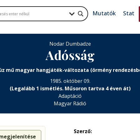
Mutatók
Stat
Nodar Dumbadze
Adósság
úz mű magyar hangjáték-változata (örmény rendezésb
1985. október 09.
(Legalább 1 ismétlés. Műsoron tartva 4 éven át)
Adaptáció
Magyar Rádió
Szerző:
 megjelenítése