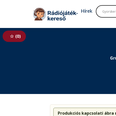
Tovább a navigációhoz
Tovább a tartalomhoz
Hírek
0
Gr
Produkciós kapcsolati ábra