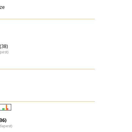
ze
(38)
pest)
Életkori
eloszlás
36)
dapest)
nagyítása