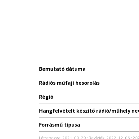
Bemutató dátuma
Rádiós műfaji besorolás
Régió
Hangfelvételt készítő rádió/műhely ne
Forrásmű típusa
Létrehozva: 2021. 09. 29.; Revíziók: 2022. 12. 06.; 20