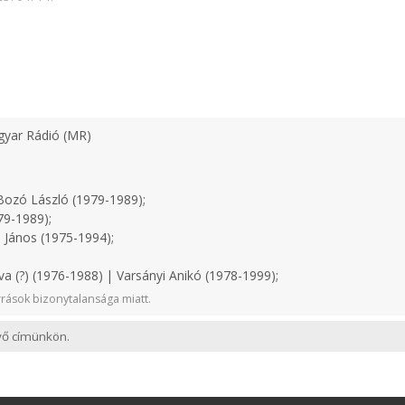
yar Rádió (MR)
ozó László (1979-1989);
79-1989);
 János (1975-1994);
a (?) (1976-1988) | Varsányi Anikó (1978-1999);
rások bizonytalansága miatt.
evő címünkön.