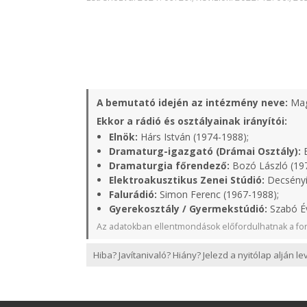
A bemutató idején az intézmény neve:
Mag
Ekkor a rádió és osztályainak irányítói:
Elnök:
Hárs István (1974-1988);
Dramaturg-igazgató (Drámai Osztály):
B
Dramaturgia főrendező:
Bozó László (19
Elektroakusztikus Zenei Stúdió:
Decsényi
Falurádió:
Simon Ferenc (1967-1988);
Gyerekosztály / Gyermekstúdió:
Szabó Év
Az adatokban ellentmondások előfordulhatnak a for
Hiba? Javítanivaló? Hiány? Jelezd a nyitólap alján l