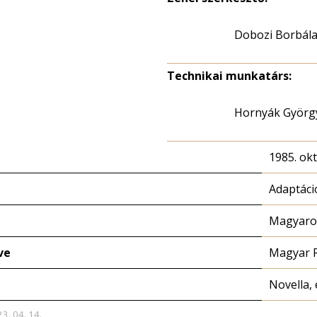
Dobozi Borbál
Technikai munkatárs:
Hornyák Györg
1985. ok
Adaptáci
Magyaror
ve
Magyar 
Novella, 
23. 04. 14.