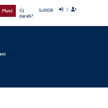
|
Új
ScifiDB
Plusz
darab?
en)