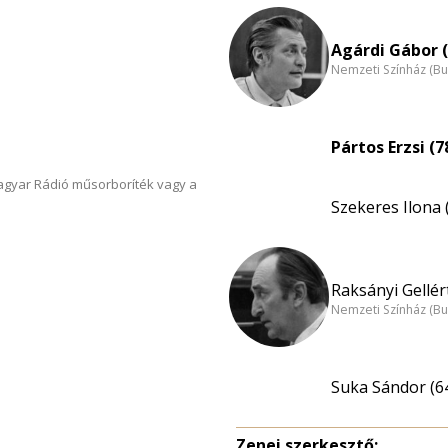
Agárdi Gábor (
Nemzeti Színház (B
Pártos Erzsi (7
Magyar Rádió műsorboríték vagy a
Szekeres Ilona 
Raksányi Gellért
Nemzeti Színház (B
Suka Sándor (6
Zenei szerkesztő: