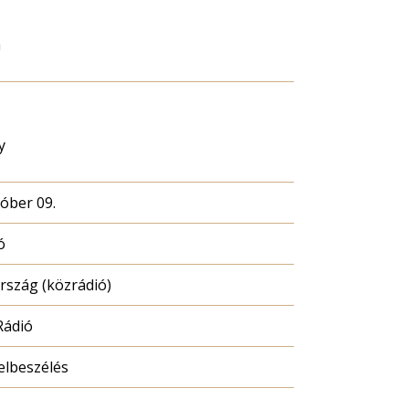
a
y
tóber 09.
ó
szág (közrádió)
Rádió
elbeszélés