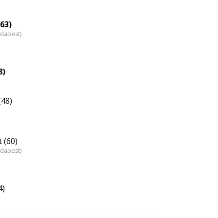
63)
udapest)
8)
(48)
 (60)
udapest)
4)