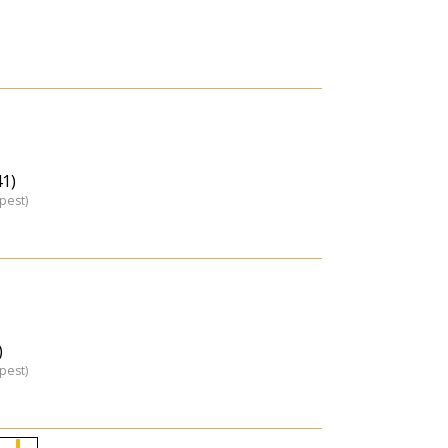
41)
pest)
)
pest)