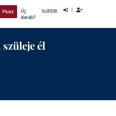
|
Új
ScifiDB
Plusz
darab?
szüleje él