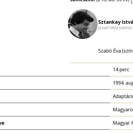
Sztankay Istvá
József Attila Színhá
Szabó Éva (szín
14 perc
1994. au
Adaptáci
Magyaror
ve
Magyar 