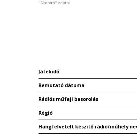
"Skontró" adatai
Játékidő
Bemutató dátuma
Rádiós műfaji besorolás
Régió
Hangfelvételt készítő rádió/műhely ne