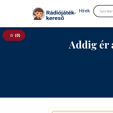
Tovább a navigációhoz
Tovább a tartalomhoz
Hírek
0
Addig ér 