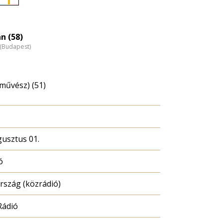
Életkori
eloszlás
nagyítása
n (58)
z (Budapest)
művész) (51)
gusztus 01.
ó
szág (közrádió)
Rádió