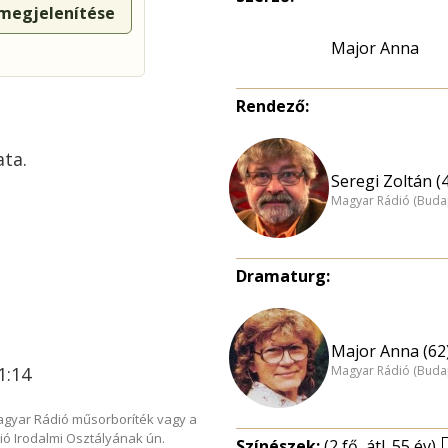
 megjelenítése
Rendező:
ata.
Seregi Zoltán (
Magyar Rádió (Buda
Dramaturg:
Major Anna (62
1:14
Magyar Rádió (Buda
Magyar Rádió műsorboríték vagy a
ió Irodalmi Osztályának ún.
Színészek:
(2 fő, átl. 55 év)