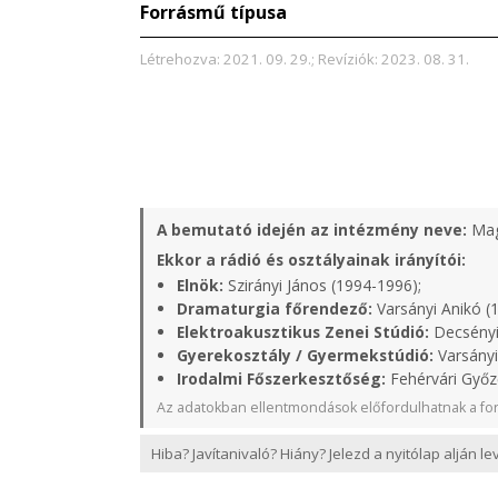
Forrásmű típusa
Létrehozva: 2021. 09. 29.; Revíziók: 2023. 08. 31.
A bemutató idején az intézmény neve:
Mag
Ekkor a rádió és osztályainak irányítói:
Elnök:
Szirányi János (1994-1996);
Dramaturgia főrendező:
Varsányi Anikó (
Elektroakusztikus Zenei Stúdió:
Decsényi 
Gyerekosztály / Gyermekstúdió:
Varsányi
Irodalmi Főszerkesztőség:
Fehérvári Győz
Az adatokban ellentmondások előfordulhatnak a for
Hiba? Javítanivaló? Hiány? Jelezd a nyitólap alján l