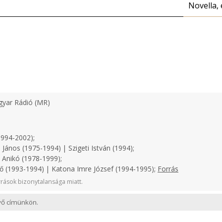
Novella, 
yar Rádió (MR)
1994-2002);
János (1975-1994) | Szigeti István (1994);
 Anikó (1978-1999);
ő (1993-1994) | Katona Imre József (1994-1995);
Forrás
rások bizonytalansága miatt.
evő címünkön.