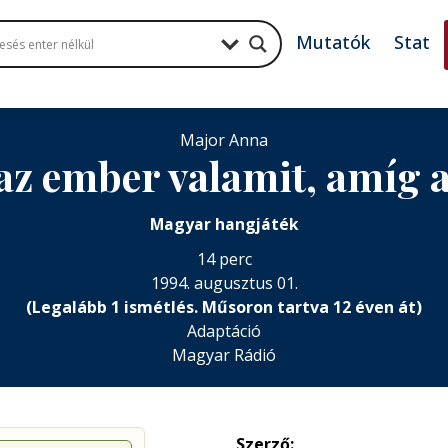
Mutatók
Stat
az ember valamit, amíg a 
Magyar hangjáték
14 perc
1994. augusztus 01.
(Legalább 1 ismétlés. Műsoron tartva 12 éven át)
Adaptáció
Magyar Rádió
Szerző: