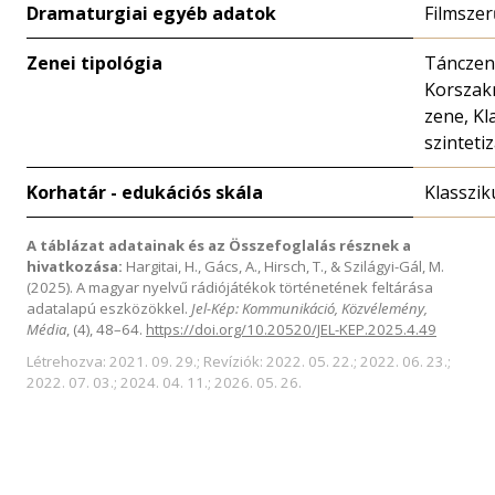
Dramaturgiai egyéb adatok
Filmszer
Zenei tipológia
Tánczen
Korszakr
zene, Kl
szinteti
Korhatár - edukációs skála
Klasszik
A táblázat adatainak és az Összefoglalás résznek a
hivatkozása:
Hargitai, H., Gács, A., Hirsch, T., & Szilágyi-Gál, M.
(2025). A magyar nyelvű rádiójátékok történetének feltárása
adatalapú eszközökkel.
Jel-Kép: Kommunikáció, Közvélemény,
Média
, (4), 48–64.
https://doi.org/10.20520/JEL-KEP.2025.4.49
Létrehozva: 2021. 09. 29.; Revíziók: 2022. 05. 22.; 2022. 06. 23.;
2022. 07. 03.; 2024. 04. 11.; 2026. 05. 26.