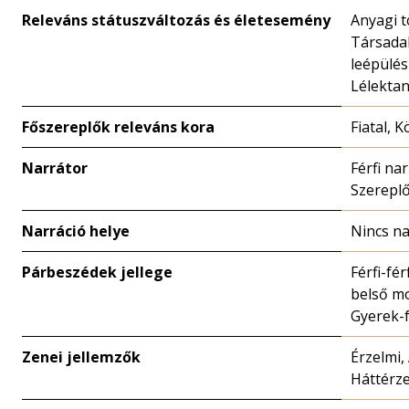
Releváns státuszváltozás és életesemény
Anyagi 
Társadal
leépülés 
Lélekta
Főszereplők releváns kora
Fiatal, 
Narrátor
Férfi na
Szerepl
Narráció helye
Nincs na
Párbeszédek jellege
Férfi-fér
belső m
Gyerek-f
Zenei jellemzők
Érzelmi,
Háttérze