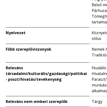
Belső m
Párhuza
Tömegha
tartalma
Nyelvezet
Köznyelv
stílus
Főbb szereplőviszonyok
Nemek ha
Tradíció
Releváns
Feudális
társadalmi/kulturális/gazdasági/politikai
Hivataln
- poszt/hivatás/tevékenység
Paraszt
munkás/
alkalmaz
Releváns nem-emberi szereplők
Tárgy