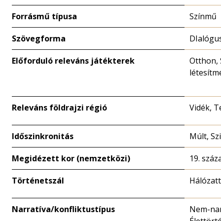
Forrásmű típusa
Színmű
Szövegforma
DIalógu
Előforduló releváns játékterek
Otthon,
létesítm
Releváns földrajzi régió
Vidék, T
Időszinkronitás
Múlt, Sz
Megidézett kor (nemzetközi)
19. száz
Történetszál
Hálózat
Narratíva/konfliktustípus
Nem-nar