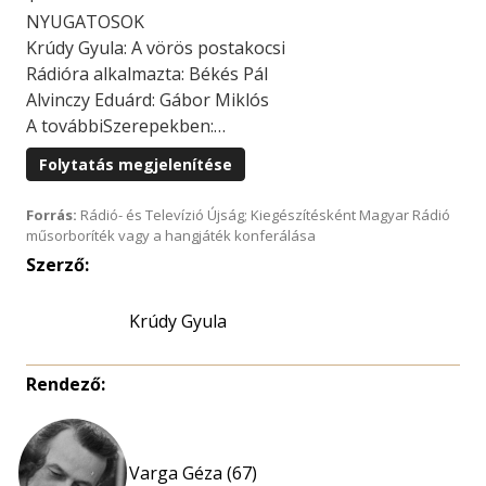
NYUGATOSOK
Krúdy Gyula: A vörös postakocsi
Rádióra alkalmazta: Békés Pál
Alvinczy Eduárd: Gábor Miklós
A továbbiSzerepekben:…
Folytatás megjelenítése
Forrás:
Rádió- és Televízió Újság; Kiegészítésként Magyar Rádió
műsorboríték vagy a hangjáték konferálása
Szerző:
Krúdy Gyula
Rendező:
Varga Géza (67)