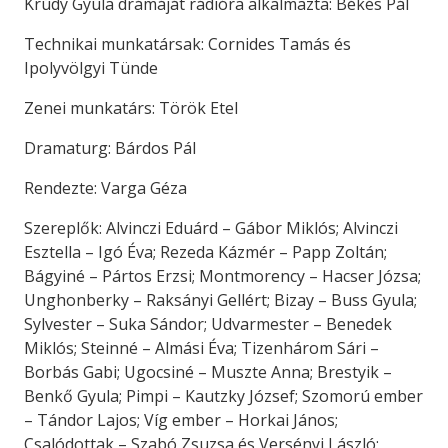
Krúdy Gyula drámáját rádióra alkalmazta: Békés Pál
Technikai munkatársak: Cornides Tamás és
Ipolyvölgyi Tünde
Zenei munkatárs: Török Etel
Dramaturg: Bárdos Pál
Rendezte: Varga Géza
Szereplők: Alvinczi Eduárd – Gábor Miklós; Alvinczi
Esztella – Igó Éva; Rezeda Kázmér – Papp Zoltán;
Bágyiné – Pártos Erzsi; Montmorency – Hacser Józsa;
Unghonberky – Raksányi Gellért; Bizay – Buss Gyula;
Sylvester – Suka Sándor; Udvarmester – Benedek
Miklós; Steinné – Almási Éva; Tizenhárom Sári –
Borbás Gabi; Ugocsiné – Muszte Anna; Brestyik –
Benkő Gyula; Pimpi – Kautzky József; Szomorú ember
– Tándor Lajos; Víg ember – Horkai János;
Csalódottak – Szabó Zsuzsa és Versényi László;