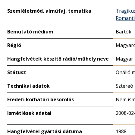
Szemléletmód, alműfaj, tematika
Tragiku
Romanti
Bemutató médium
Bartók
Régió
Magyaro
Hangfelvételt készítő rádió/műhely neve
Magyar 
Státusz
Önálló 
Technikai adatok
Sztereó
Eredeti korhatári besorolás
Nem ism
Ismétlések adatai
2008-02
Hangfelvétel gyártási dátuma
1988