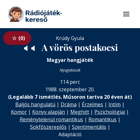
Tovább a navigációhoz
Tovább a tartalomhoz
Menü
0
Krúdy Gyula
A vörös postakocsi
🔈
🔈
Magyar hangjáték
Nyugatosok
114 perc
1988. szeptember 20.
(Legalább 7 ismétlés. Műsoron tartva 20 éven át)
Baljós hangulatú
|
Dráma
|
Érzelmes
|
Intim
|
Komor
|
Könyv alapján
|
Meghitt
|
Pszichológiai
|
Reménytelenül romantikus
|
Romantikus
|
Sokfőszereplős
|
Szentimentális
|
Adaptáció