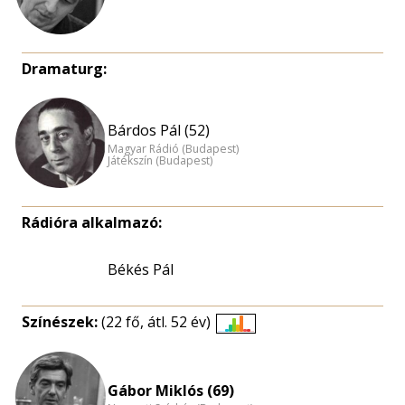
Dramaturg:
Bárdos Pál (52)
Magyar Rádió (Budapest)
Játékszín (Budapest)
Rádióra alkalmazó:
Békés Pál
Színészek:
(22 fő, átl. 52 év)
Életkori
eloszlás
nagyítása
Gábor Miklós (69)