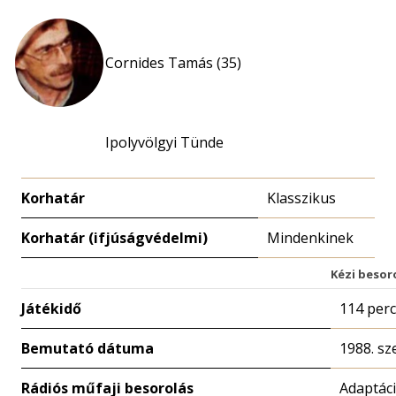
Cornides Tamás (35)
Ipolyvölgyi Tünde
Korhatár
Klasszikus
Korhatár (ifjúságvédelmi)
Mindenkinek
Kézi besor
Játékidő
114 perc
Bemutató dátuma
1988. sz
Rádiós műfaji besorolás
Adaptác