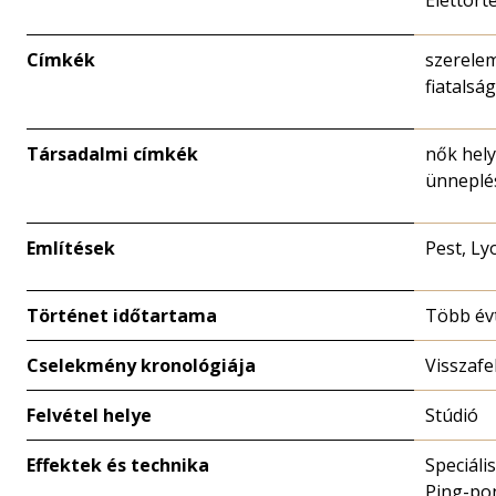
Élettört
Címkék
szerelem
fiatalsá
Társadalmi címkék
nők hely
ünneplé
Említések
Pest, Ly
Történet időtartama
Több év
Cselekmény kronológiája
Visszafe
Felvétel helye
Stúdió
Effektek és technika
Speciáli
Ping-pon