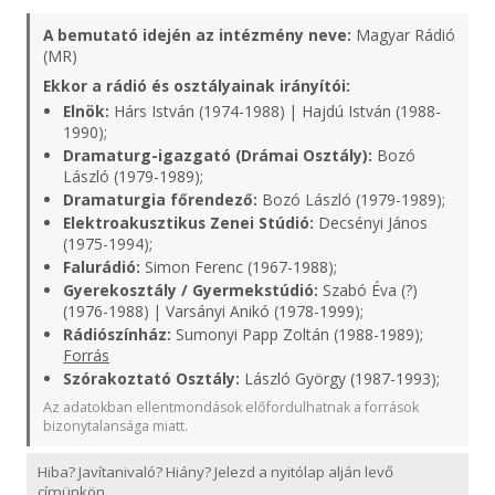
A bemutató idején az intézmény neve:
Magyar Rádió
(MR)
Ekkor a rádió és osztályainak irányítói:
Elnök:
Hárs István (1974-1988) | Hajdú István (1988-
1990);
Dramaturg-igazgató (Drámai Osztály):
Bozó
László (1979-1989);
Dramaturgia főrendező:
Bozó László (1979-1989);
Elektroakusztikus Zenei Stúdió:
Decsényi János
(1975-1994);
Falurádió:
Simon Ferenc (1967-1988);
Gyerekosztály / Gyermekstúdió:
Szabó Éva (?)
(1976-1988) | Varsányi Anikó (1978-1999);
Rádiószínház:
Sumonyi Papp Zoltán (1988-1989);
Forrás
Szórakoztató Osztály:
László György (1987-1993);
Az adatokban ellentmondások előfordulhatnak a források
bizonytalansága miatt.
Hiba? Javítanivaló? Hiány? Jelezd a nyitólap alján levő
címünkön.