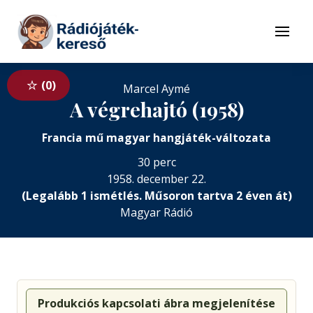
Tovább a navigációhoz
Tovább a tartalomhoz
Menü
0
Marcel Aymé
A végrehajtó (1958)
Francia mű magyar hangjáték-változata
30 perc
1958. december 22.
(Legalább 1 ismétlés. Műsoron tartva 2 éven át)
Magyar Rádió
Produkciós kapcsolati ábra megjelenítése