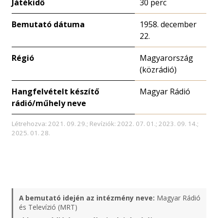
Játékidő
30 perc
Bemutató dátuma
1958. december
22.
Régió
Magyarország
(közrádió)
Hangfelvételt készítő
Magyar Rádió
rádió/műhely neve
Létrehozva: 2021. 09. 29.; Revíziók: 2022. 07. 01.; 2023. 09. 14.;
2025. 01. 28.
A bemutató idején az intézmény neve:
Magyar Rádió
és Televízió (MRT)