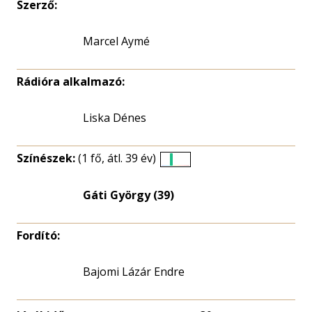
Szerző:
Marcel Aymé
Rádióra alkalmazó:
Liska Dénes
Színészek:
(1 fő, átl. 39 év)
Életkori
eloszlás
Gáti György (39)
nagyítása
Fordító:
Bajomi Lázár Endre