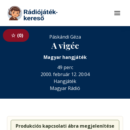
Tovább a navigációhoz
Tovább a tartalomhoz
Menü
0
Páskándi Géza
A vigéc
Magyar hangjáték
49 perc
2000. február 12. 20:04
Hangjáték
Magyar Rádió
Produkciós kapcsolati ábra megjelenítése