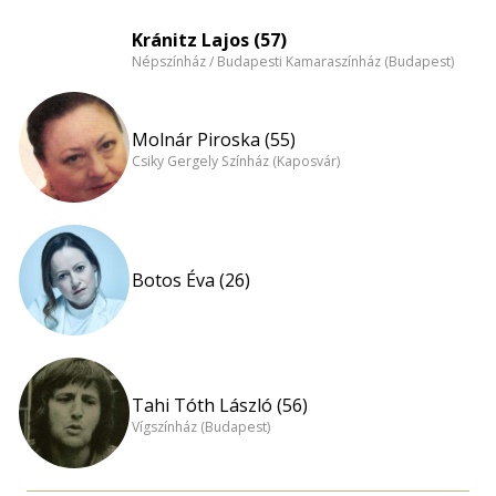
Kránitz Lajos (57)
Népszínház / Budapesti Kamaraszínház (Budapest)
Molnár Piroska (55)
Csiky Gergely Színház (Kaposvár)
Botos Éva (26)
Tahi Tóth László (56)
Vígszínház (Budapest)