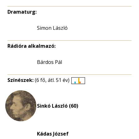
Dramaturg:
Simon László
Rádióra alkalmazó:
Bárdos Pál
Színészek:
(6 fő, átl. 51 év)
Életkori
eloszlás
nagyítása
Sinkó László (60)
Kádas József