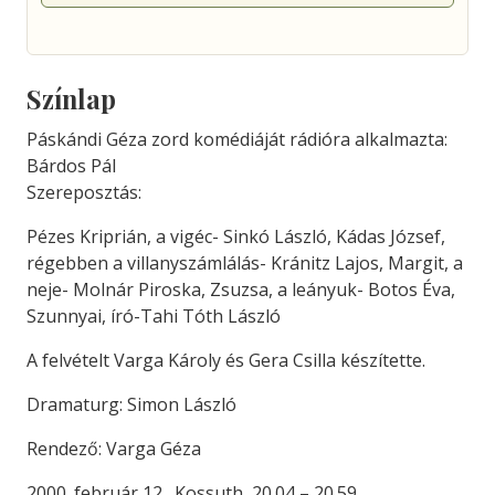
Színlap
Páskándi Géza zord komédiáját rádióra alkalmazta:
Bárdos Pál
Szereposztás:
Pézes Kriprián, a vigéc- Sinkó László, Kádas József,
régebben a villanyszámlálás- Kránitz Lajos, Margit, a
neje- Molnár Piroska, Zsuzsa, a leányuk- Botos Éva,
Szunnyai, író-Tahi Tóth László
A felvételt Varga Károly és Gera Csilla készítette.
Dramaturg: Simon László
Rendező: Varga Géza
2000. február 12., Kossuth, 20.04 – 20.59