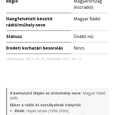
Régió
Magyarország
(közrádió)
Hangfelvételt készítő
Magyar Rádió
rádió/műhely neve
Státusz
Önálló mű
Eredeti korhatári besorolás
Nincs
Létrehozva: 2021. 09. 29.; Revíziók: 2023. 09. 12.
A bemutató idején az intézmény neve:
Magyar Rádió
(MR)
Ekkor a rádió és osztályainak irányítói:
Elnök:
Hajdú István (1996-2000);