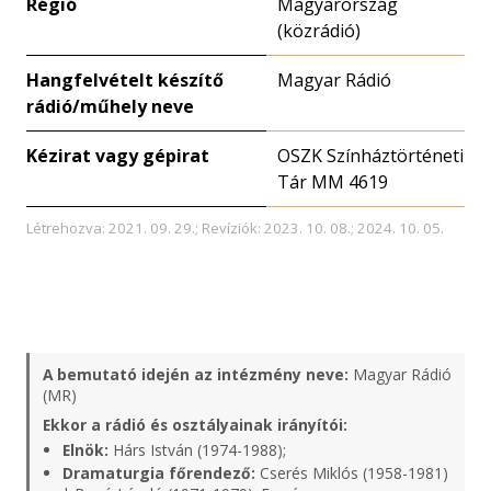
Régió
Magyarország
(közrádió)
Hangfelvételt készítő
Magyar Rádió
rádió/műhely neve
Kézirat vagy gépirat
OSZK Színháztörténeti
Tár MM 4619
Létrehozva: 2021. 09. 29.; Revíziók: 2023. 10. 08.; 2024. 10. 05.
A bemutató idején az intézmény neve:
Magyar Rádió
(MR)
Ekkor a rádió és osztályainak irányítói:
Elnök:
Hárs István (1974-1988);
Dramaturgia főrendező:
Cserés Miklós (1958-1981)