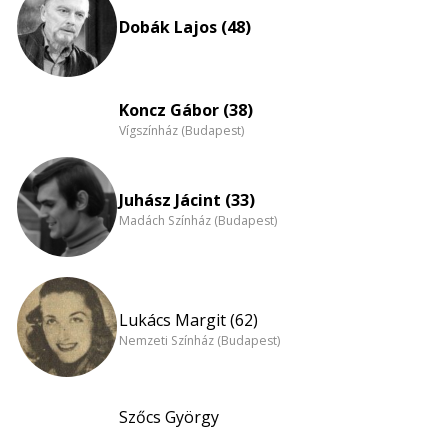
nagyítása
Dobák Lajos (48)
Koncz Gábor (38)
Vígszínház (Budapest)
Juhász Jácint (33)
Madách Színház (Budapest)
Lukács Margit (62)
Nemzeti Színház (Budapest)
Szőcs György