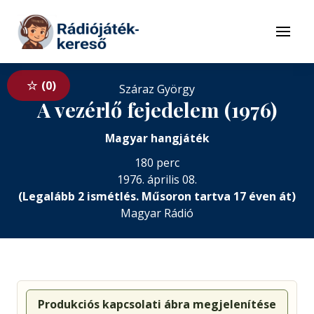
Tovább a navigációhoz
Tovább a tartalomhoz
Menü
0
Száraz György
A vezérlő fejedelem (1976)
Magyar hangjáték
180 perc
1976. április 08.
(Legalább 2 ismétlés. Műsoron tartva 17 éven át)
Magyar Rádió
Produkciós kapcsolati ábra megjelenítése