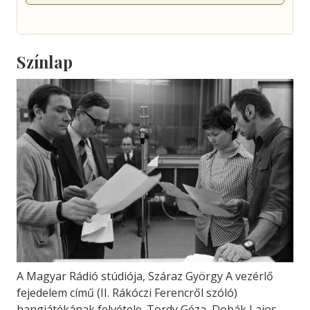
Színlap
A Magyar Rádió stúdiója, Száraz György A vezérlő
fejedelem című (II. Rákóczi Ferencről szóló)
hangjátékának felvétele. Tordy Géza, Dobák Lajos,