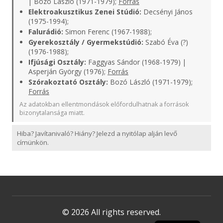
| Bozó László (1971-1979);
Forrás
Elektroakusztikus Zenei Stúdió:
Decsényi János
(1975-1994);
Falurádió:
Simon Ferenc (1967-1988);
Gyerekosztály / Gyermekstúdió:
Szabó Éva (?)
(1976-1988);
Ifjúsági Osztály:
Faggyas Sándor (1968-1979) |
Asperján György (1976);
Forrás
Szórakoztató Osztály:
Bozó László (1971-1979);
Forrás
Az adatokban ellentmondások előfordulhatnak a források
bizonytalansága miatt.
Hiba? Javítanivaló? Hiány? Jelezd a nyitólap alján levő
címünkön.
© 2026 All rights reserved.