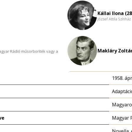
Kállai Ilona (28
József Attila Színhá
Makláry Zoltán
Magyar Rádió műsorboríték vagy a
1958. ápri
Adaptáci
Magyaror
ve
Magyar 
Novella, 