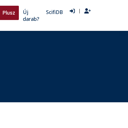
|
Új
ScifiDB
Plusz
darab?