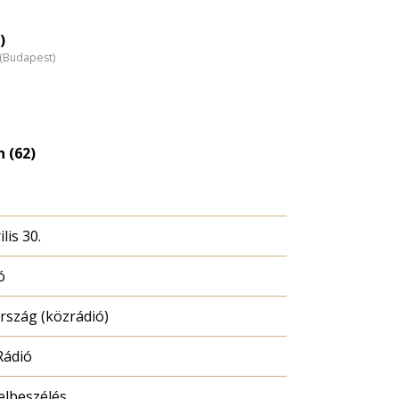
)
z (Budapest)
 (62)
lis 30.
ó
szág (közrádió)
Rádió
elbeszélés