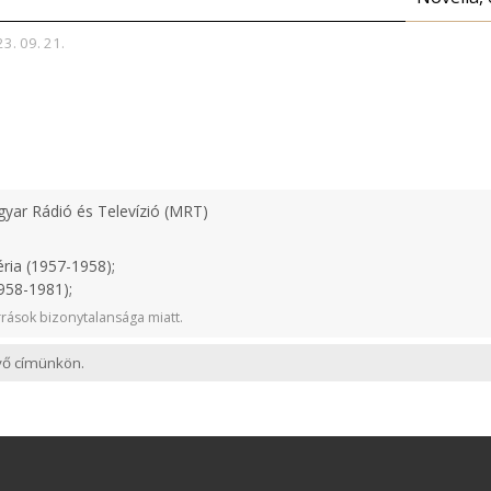
23. 09. 21.
yar Rádió és Televízió (MRT)
ria (1957-1958);
958-1981);
rások bizonytalansága miatt.
evő címünkön.