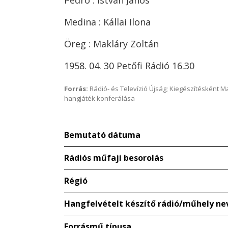
Pedro : István János
Medina : Kállai Ilona
Öreg : Makláry Zoltán
1958. 04. 30 Petőfi Rádió 16.30
Forrás:
Rádió- és Televízió Újság; Kiegészítésként 
hangjáték konferálása
Bemutató dátuma
Rádiós műfaji besorolás
Régió
Hangfelvételt készítő rádió/műhely ne
Forrásmű típusa