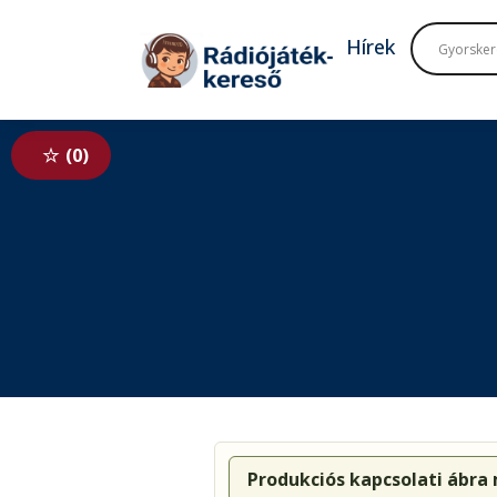
Tovább a navigációhoz
Tovább a tartalomhoz
Hírek
0
Produkciós kapcsolati ábra