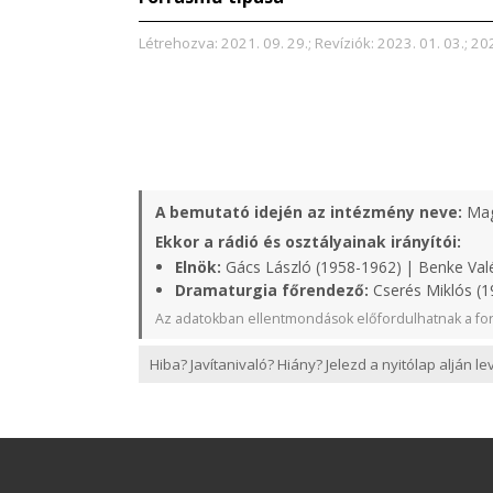
Létrehozva: 2021. 09. 29.; Revíziók: 2023. 01. 03.; 20
A bemutató idején az intézmény neve:
Mag
Ekkor a rádió és osztályainak irányítói:
Elnök:
Gács László (1958-1962) | Benke Valé
Dramaturgia főrendező:
Cserés Miklós (1
Az adatokban ellentmondások előfordulhatnak a for
Hiba? Javítanivaló? Hiány? Jelezd a nyitólap alján l