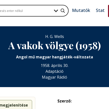
Mutatók
Stat
H. G. Wells
A vakok völgye (1958)
Angol mű magyar hangjáték-változata
1958. április 30.
Adaptáció
Magyar Rádió
Szerző:
 megjelenítése