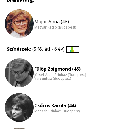
Dramaturg:
Major Anna (48)
Magyar Rádió (Budapest)
Színészek:
(5 fő, átl. 46 év)
Életkori
eloszlás
nagyítása
Fülöp Zsigmond (45)
József Attila Színház (Budapest)
Várszínház (Budapest)
Csűrös Karola (44)
Madách Színház (Budapest)