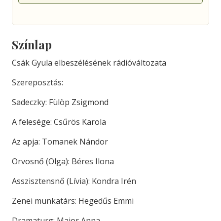
Színlap
Csák Gyula elbeszélésének rádióváltozata
Szereposztás:
Sadeczky: Fülöp Zsigmond
A felesége: Csűrös Karola
Az apja: Tomanek Nándor
Orvosnő (Olga): Béres Ilona
Asszisztensnő (Lívia): Kondra Irén
Zenei munkatárs: Hegedűs Emmi
Dramaturg: Major Anna