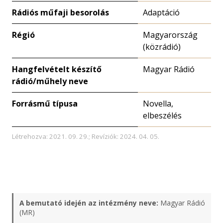
Rádiós műfaji besorolás
Adaptáció
Régió
Magyarország
(közrádió)
Hangfelvételt készítő
Magyar Rádió
rádió/műhely neve
Forrásmű típusa
Novella,
elbeszélés
Létrehozva: 2021. 09. 29.; Revíziók: 2024. 04. 05.
A bemutató idején az intézmény neve:
Magyar Rádió
(MR)