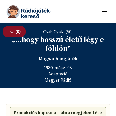
Tovább a navigációhoz
Tovább a tartalomhoz
Menü
0
Csák Gyula (50)
„…hogy hosszú életű légy e
földön”
Magyar hangjáték
1980. május 05.
Adaptáció
Magyar Rádió
Produkciós kapcsolati ábra megjelenítése