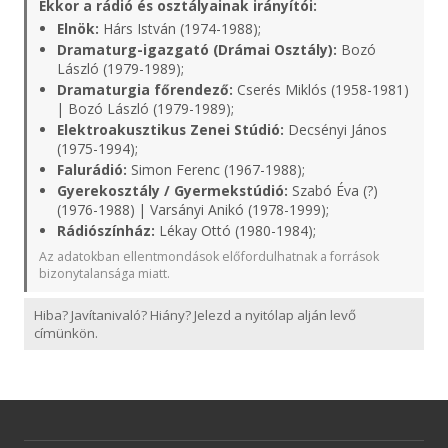
Ekkor a rádió és osztályainak irányítói:
Elnök:
Hárs István (1974-1988);
Dramaturg-igazgató (Drámai Osztály):
Bozó
László (1979-1989);
Dramaturgia főrendező:
Cserés Miklós (1958-1981)
| Bozó László (1979-1989);
Elektroakusztikus Zenei Stúdió:
Decsényi János
(1975-1994);
Falurádió:
Simon Ferenc (1967-1988);
Gyerekosztály / Gyermekstúdió:
Szabó Éva (?)
(1976-1988) | Varsányi Anikó (1978-1999);
Rádiószínház:
Lékay Ottó (1980-1984);
Az adatokban ellentmondások előfordulhatnak a források
bizonytalansága miatt.
Hiba? Javítanivaló? Hiány? Jelezd a nyitólap alján levő
címünkön.