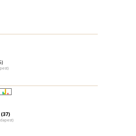
5)
pest)
Életkori
eloszlás
nagyítása
 (37)
udapest)