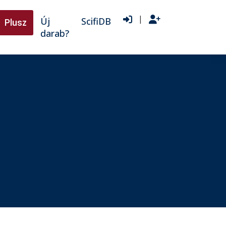
|
Új
ScifiDB
Plusz
darab?