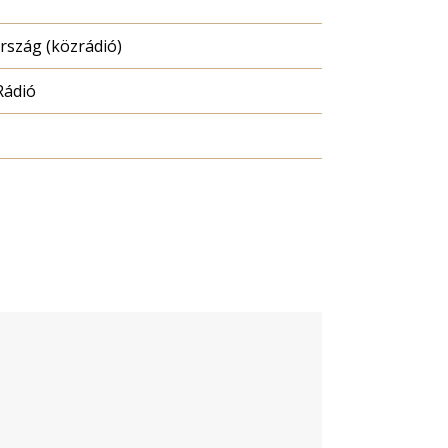
szág (közrádió)
Rádió