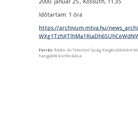
2000. január 25., Kossuth, 11.35
Időtartam: 1 óra
https://archivum.mtva.hu/news_arch
WXg1TzhXTlhMa1RiaDh6SUhCeWdNW
Forrás:
Rádió- és Televízió Újság; Kiegészítésként 
hangjáték konferálása