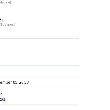
udapest)
3)
z (Budapest)
cember 05. 20:53
ék
tás