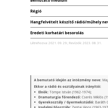
Bemutató médium
Régió
Hangfelvételt készítő rádió/műhely ne
Eredeti korhatári besorolás
Létrehozva: 2021. 09. 29.; Revíziók: 2023. 08. 31.
A bemutató idején az intézmény neve:
Mag
Ekkor a rádió és osztályainak irányítói:
Elnök:
Tömpe István (1962-1974);
Dramaturgia főrendező:
Cserés Miklós (1
Gyerekosztály / Gyermekstúdió:
Baráth G
Irodalmi Főosztály:
Zentai János (1963-197