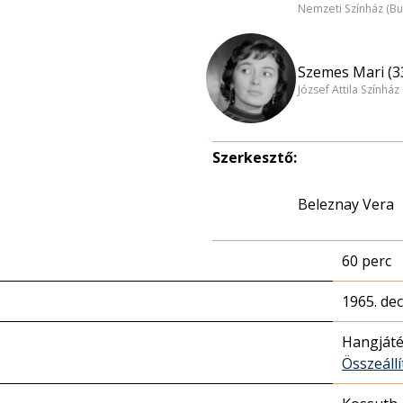
Nemzeti Színház (B
Szemes Mari (3
József Attila Színhá
Szerkesztő:
Beleznay Vera
60 perc
1965. de
Hangját
Összeállí