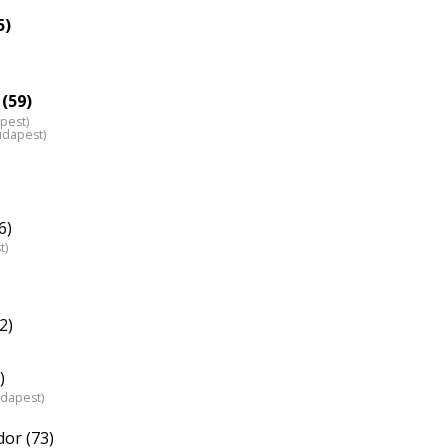
5)
 (59)
pest)
udapest)
6)
t)
2)
)
udapest)
or (73)