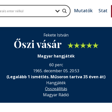
Mutatók
Stat
Fekete István
Őszi vásár
★
★
★
★
★
Magyar hangjáték
60 perc
1965. december 05. 20:53
(Legalább 1 ismétlés. Műsoron tartva 35 éven át)
Hangjáték
Összeállítás
Magyar Rádió