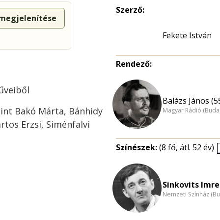
Szerző:
 megjelenítése
Fekete István
Rendező:
űveiből
Balázs János (5
int Bakó Márta, Bánhidy
Magyar Rádió (Buda
rtos Erzsi, Siménfalvi
Színészek:
(8 fő, átl. 52 év)
Sinkovits Imre
Nemzeti Színház (B