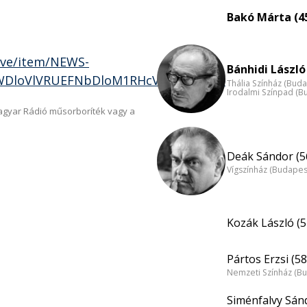
Bakó Márta (4
ive/item/NEWS-
Bánhidi László
DloVlVRUEFNbDloM1RHcVBXOC9aaz0
Thália Színház (Buda
Irodalmi Színpad (B
Magyar Rádió műsorboríték vagy a
Deák Sándor (5
Vígszínház (Budapes
Kozák László (5
Pártos Erzsi (58
Nemzeti Színház (B
Siménfalvy Sánd