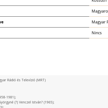
Kossuth
Magyaror
ve
Magyar 
Nincs
yar Rádió és Televízió (MRT)
958-1981);
yörgyné (?) Venczel István? (1965);
3);