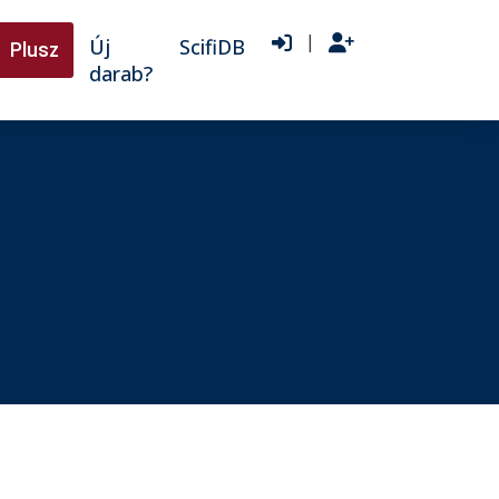
|
Új
ScifiDB
Plusz
darab?