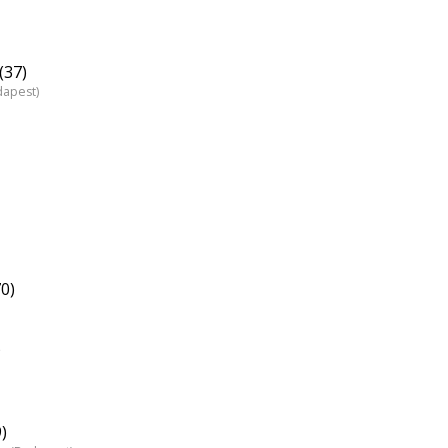
(37)
dapest)
0)
)
)