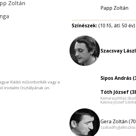
app Zoltán
Papp Zoltán
inga
Színészek:
(10 fő, átl. 50 év)
Szacsvay Lászl
Sipos András (
Magyar Rádió műsorboríték vagy a
ió Irodalmi Osztályának ún.
Tóth József (3
Kamaraszínház (Bud
Katona József Szính
Gera Zoltán (70
Szabadfoglalkozású