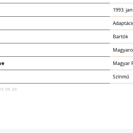
1993. jan
Adaptáci
Bartók
Magyaror
ve
Magyar 
Színmű
23. 09. 20.