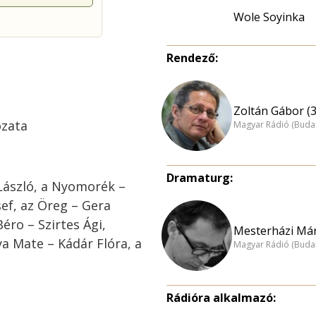
Wole Soyinka
Rendező:
Zoltán Gábor (3
ozata
Magyar Rádió (Buda
Dramaturg:
László, a Nyomorék –
sef, az Öreg – Gera
éro – Szirtes Ági,
Mesterházi Már
ya Mate – Kádár Flóra, a
Magyar Rádió (Buda
Rádióra alkalmazó: