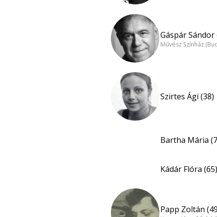
Gáspár Sándor 
Művész Színház (Bu
Szirtes Ági (38)
Bartha Mária (7
Kádár Flóra (65
Papp Zoltán (49