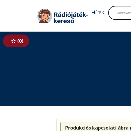
Tovább a navigációhoz
Tovább a tartalomhoz
Hírek
0
Produkciós kapcsolati ábra