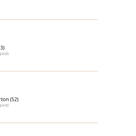
3)
pest)
ton (52)
pest)