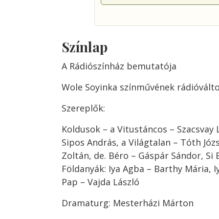
Színlap
A Rádiószínház bemutatója
Wole Soyinka színművének rádióvált
Szereplők:
Koldusok – a Vitustáncos – Szacsvay 
Sipos András, a Világtalan – Tóth Józ
Zoltán, de. Béro – Gáspár Sándor, Si B
Földanyák: Iya Agba – Barthy Mária, I
Pap – Vajda László
Dramaturg: Mesterházi Márton