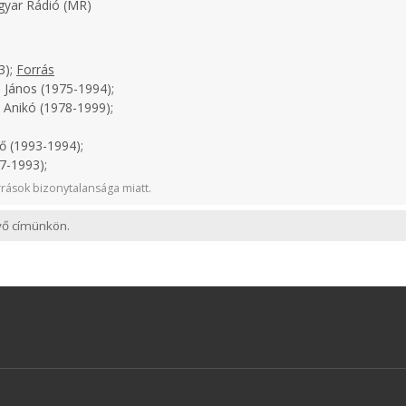
yar Rádió (MR)
3);
Forrás
 János (1975-1994);
 Anikó (1978-1999);
ő (1993-1994);
7-1993);
rások bizonytalansága miatt.
evő címünkön.