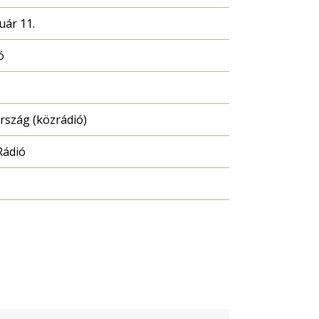
uár 11.
ó
szág (közrádió)
Rádió