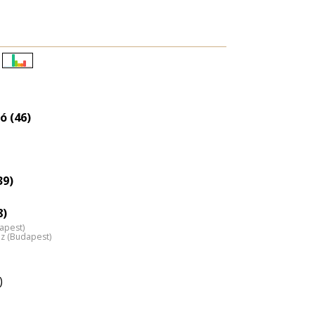
Életkori
eloszlás
nagyítása
ó (46)
39)
8)
apest)
áz (Budapest)
)