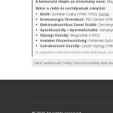
A bemutató idején az intézmény neve:
Mag
Ekkor a rádió és osztályainak irányítói:
Elnök:
Gombár Csaba (1990-1993);
Forrás
Dramaturgia főrendező:
Pós Sándor (199
Elektroakusztikus Zenei Stúdió:
Decsényi
Gyerekosztály / Gyermekstúdió:
Varsányi
Ifjúsági Osztály:
Megszűnik (1993);
Irodalmi Főszerkesztőség:
Fehérvári Győz
Szórakoztató Osztály:
László György (198
Az adatokban ellentmondások előfordulhatnak a for
Hiba? Javítanivaló? Hiány? Jelezd a nyitólap alján l