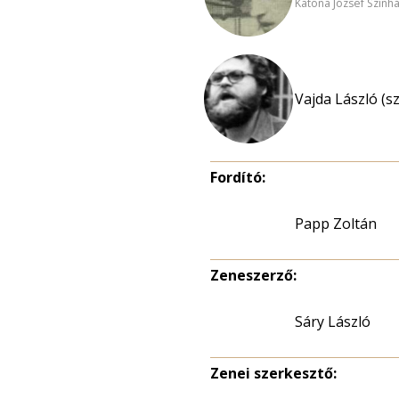
Katona József Szính
Vajda László (s
Fordító:
Papp Zoltán
Zeneszerző:
Sáry László
Zenei szerkesztő: