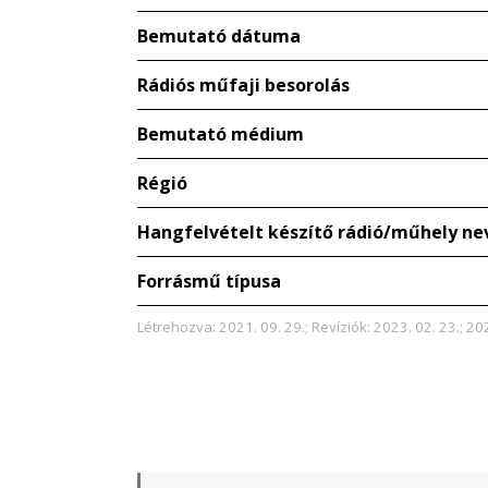
Bemutató dátuma
Rádiós műfaji besorolás
Bemutató médium
Régió
Hangfelvételt készítő rádió/műhely ne
Forrásmű típusa
Létrehozva: 2021. 09. 29.; Revíziók: 2023. 02. 23.; 20