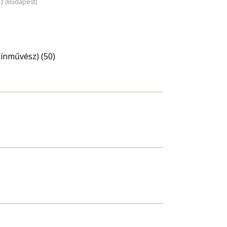
áz (Budapest)
zínművész) (50)