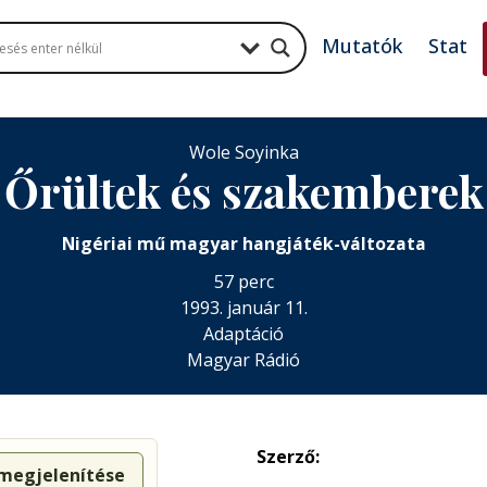
Mutatók
Stat
Wole Soyinka
Őrültek és szakemberek
Nigériai mű magyar hangjáték-változata
57 perc
1993. január 11.
Adaptáció
Magyar Rádió
Szerző:
 megjelenítése