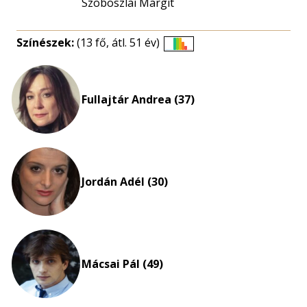
Szoboszlai Margit
Színészek:
(13 fő, átl. 51 év)
Életkori
eloszlás
nagyítása
Fullajtár Andrea (37)
Jordán Adél (30)
Mácsai Pál (49)