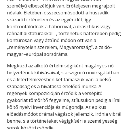
személyű elbeszélőjük van. Erőteljesen megrajzolt
nőalak. Életében összecsomósodott a huszadik
századi történelem és az egyéni lét, így
konfrontálódnak a háborúval, a drasztikus vagy
rafinált diktatúrákkal –, történetük hátterében pedig
kontúrosan vagy áttűnő módon ott van a
„reménytelen szerelem, Magyarország”, a zsidó–
magyar–európai sorsdráma.
Megküzd az alkotó értelmiségiként magányos nő
helyzetének kihívásaival, s a szigorú önvizsgálatban
és a létértelmezésben két támaszuk van: a belső
szabadság és a hivatássá érlelődő munka. A
regények kompozícióján érződik a versépítő
gyakorlat tömörítő fegyelme, stílusukon pedig a lírai
költő nyelvi invenciója és műgondja. Az epikus
előadásmódot drámai vágások jellemzik, irónia vibrál
benne, s a történeteket végigkíséri a személyesség
sorok közötti csöndje.