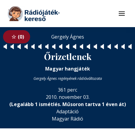
Tovább a navigációhoz
Tovább a tartalomhoz
Menü
0
Gergely Ágnes
🔈
🔈
🔈
🔈
🔈
🔈
🔈
🔈
🔈
🔈
🔈
🔈
🔈
🔈
🔈
🔈
🔈
🔈
🔈
Őrizetlenek
Magyar hangjáték
Gergely Ágnes regényének rádióváltozata
361 perc
2010. november 03.
(Legalább 1 ismétlés. Műsoron tartva 1 éven át)
Adaptáció
Magyar Rádió