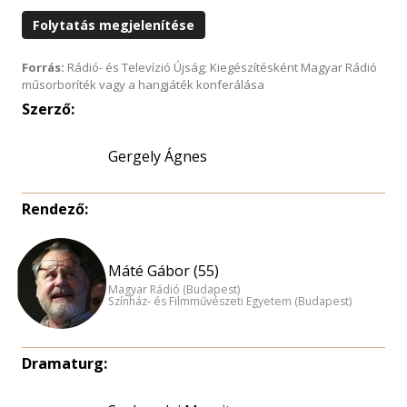
Folytatás megjelenítése
Forrás:
Rádió- és Televízió Újság; Kiegészítésként Magyar Rádió
műsorboríték vagy a hangjáték konferálása
Szerző:
Gergely Ágnes
Rendező:
Máté Gábor (55)
Magyar Rádió (Budapest)
Színház- és Filmművészeti Egyetem (Budapest)
Dramaturg: