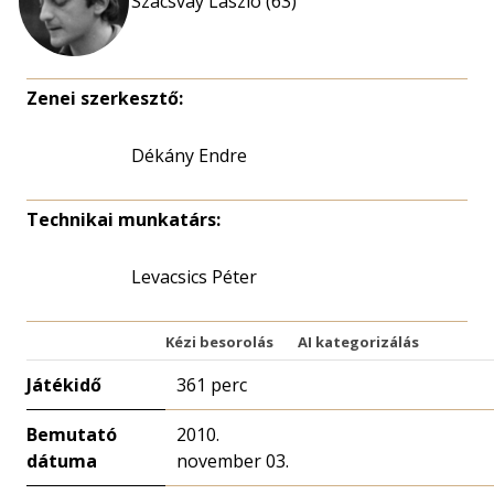
Szacsvay László (63)
Zenei szerkesztő:
Dékány Endre
Technikai munkatárs:
Levacsics Péter
Kézi besorolás
AI kategorizálás
Játékidő
361 perc
Bemutató
2010.
dátuma
november 03.