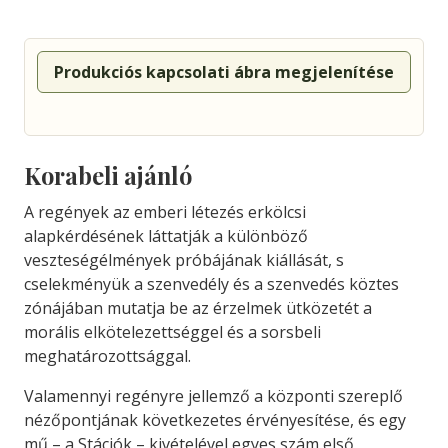
Produkciós kapcsolati ábra megjelenítése
Korabeli ajánló
A regények az emberi létezés erkölcsi
alapkérdésének láttatják a különböző
veszteségélmények próbájának kiállását, s
cselekményük a szenvedély és a szenvedés köztes
zónájában mutatja be az érzelmek ütközetét a
morális elkötelezettséggel és a sorsbeli
meghatározottsággal.
Valamennyi regényre jellemző a központi szereplő
nézőpontjának következetes érvényesítése, és egy
mű – a Stációk – kivételével egyes szám első