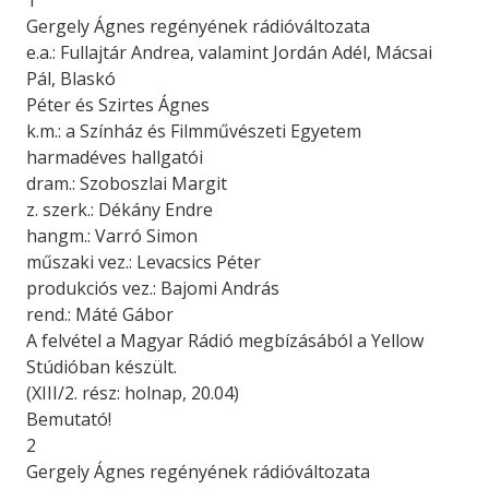
1
Gergely Ágnes regényének rádióváltozata
e.a.: Fullajtár Andrea, valamint Jordán Adél, Mácsai
Pál, Blaskó
Péter és Szirtes Ágnes
k.m.: a Színház és Filmművészeti Egyetem
harmadéves hallgatói
dram.: Szoboszlai Margit
z. szerk.: Dékány Endre
hangm.: Varró Simon
műszaki vez.: Levacsics Péter
produkciós vez.: Bajomi András
rend.: Máté Gábor
A felvétel a Magyar Rádió megbízásából a Yellow
Stúdióban készült.
(XIII/2. rész: holnap, 20.04)
Bemutató!
2
Gergely Ágnes regényének rádióváltozata