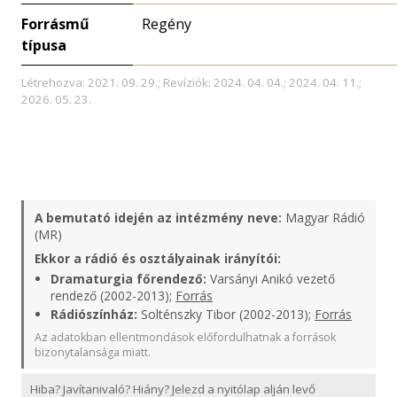
Forrásmű
Regény
típusa
Létrehozva: 2021. 09. 29.; Revíziók: 2024. 04. 04.; 2024. 04. 11.;
2026. 05. 23.
A bemutató idején az intézmény neve:
Magyar Rádió
(MR)
Ekkor a rádió és osztályainak irányítói:
Dramaturgia főrendező:
Varsányi Anikó vezető
rendező (2002-2013);
Forrás
Rádiószínház:
Solténszky Tibor (2002-2013);
Forrás
Az adatokban ellentmondások előfordulhatnak a források
bizonytalansága miatt.
Hiba? Javítanivaló? Hiány? Jelezd a nyitólap alján levő