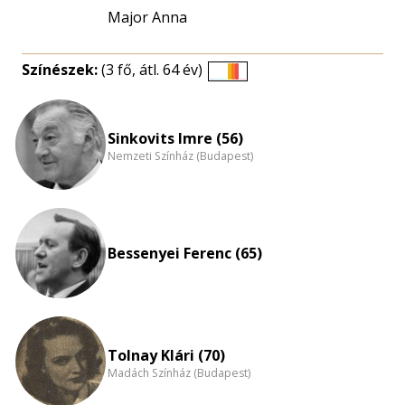
Major Anna
Színészek:
(3 fő, átl. 64 év)
Életkori
eloszlás
nagyítása
Sinkovits Imre (56)
Nemzeti Színház (Budapest)
Bessenyei Ferenc (65)
Tolnay Klári (70)
Madách Színház (Budapest)