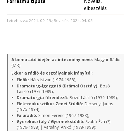
Forrásmű típusa
Novella,
elbeszélés
Létrehozva: 2021. 09. 29.; Revíziók: 2024. 04. 05.
A bemutató idején az intézmény neve:
Magyar Rádió
(MR)
Ekkor a rádió és osztályainak irányítói:
Elnök:
Hárs István (1974-1988);
Dramaturg-igazgató (Drámai Osztály):
Bozó
László (1979-1989);
Dramaturgia főrendező:
Bozó László (1979-1989);
Elektroakusztikus Zenei Stúdió:
Decsényi János
(1975-1994);
Falurádió:
Simon Ferenc (1967-1988);
Gyerekosztály / Gyermekstúdió:
Szabó Éva (?)
(1976-1988) | Varsányi Anikó (1978-1999);