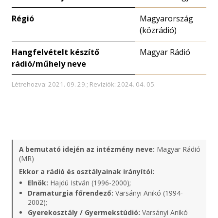
Régió
Magyarország
(közrádió)
Hangfelvételt készítő
Magyar Rádió
rádió/műhely neve
Létrehozva: 2021. 09. 29.; Revíziók: 2024. 04. 05.
A bemutató idején az intézmény neve:
Magyar Rádió
(MR)
Ekkor a rádió és osztályainak irányítói:
Elnök:
Hajdú István (1996-2000);
Dramaturgia főrendező:
Varsányi Anikó (1994-
2002);
Gyerekosztály / Gyermekstúdió:
Varsányi Anikó