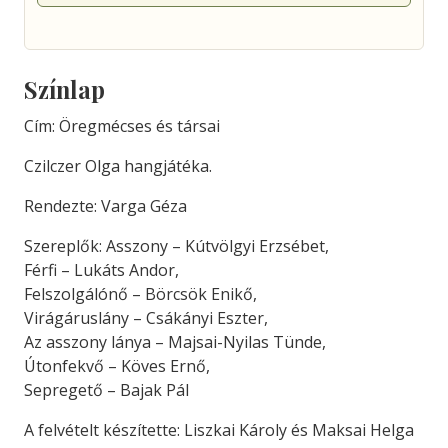
Színlap
Cím: Öregmécses és társai
Czilczer Olga hangjátéka.
Rendezte: Varga Géza
Szereplők: Asszony – Kútvölgyi Erzsébet,
Férfi – Lukáts Andor,
Felszolgálónő – Börcsök Enikő,
Virágáruslány – Csákányi Eszter,
Az asszony lánya – Majsai-Nyilas Tünde,
Útonfekvő – Köves Ernő,
Sepregető – Bajak Pál
A felvételt készítette: Liszkai Károly és Maksai Helga