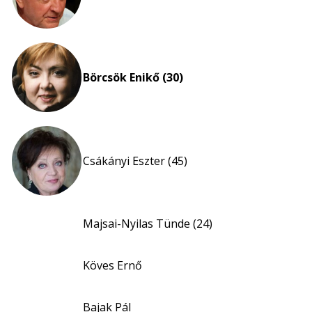
Börcsök Enikő (30)
Csákányi Eszter (45)
Majsai-Nyilas Tünde (24)
Köves Ernő
Bajak Pál