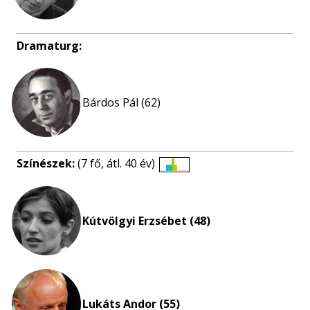
Dramaturg:
Bárdos Pál (62)
Színészek:
(7 fő, átl. 40 év)
Életkori
eloszlás
nagyítása
Kútvölgyi Erzsébet (48)
Lukáts Andor (55)