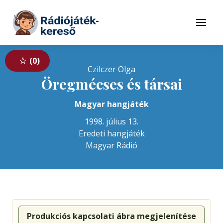
Tovább a navigációhoz
Tovább a tartalomhoz
Menü
0
Czilczer Olga
Öregmécses és társai
Magyar hangjáték
1998. július 13.
Eredeti hangjáték
Magyar Rádió
Produkciós kapcsolati ábra megjelenítése