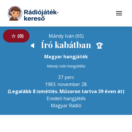
Tovább a navigációhoz
Tovább a tartalomhoz
Menü
0
Mándy Iván (65)
Író kabátban
🔈
🏆
Magyar hangjáték
Mándy Iván hangjátéka
37 perc
1983. november 28.
(Legalább 8 ismétlés. Műsoron tartva 39 éven át)
Eredeti hangjáték
Magyar Rádió