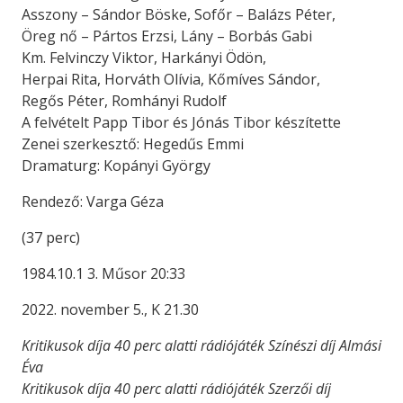
Asszony – Sándor Böske, Sofőr – Balázs Péter,
Öreg nő – Pártos Erzsi, Lány – Borbás Gabi
Km. Felvinczy Viktor, Harkányi Ödön,
Herpai Rita, Horváth Olívia, Kőmíves Sándor,
Regős Péter, Romhányi Rudolf
A felvételt Papp Tibor és Jónás Tibor készítette
Zenei szerkesztő: Hegedűs Emmi
Dramaturg: Kopányi György
Rendező: Varga Géza
(37 perc)
1984.10.1 3. Műsor 20:33
2022. november 5., K 21.30
Kritikusok díja 40 perc alatti rádiójáték Színészi díj Almási
Éva
Kritikusok díja 40 perc alatti rádiójáték Szerzői díj