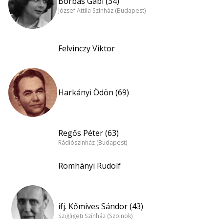
Borbás Gabi (34)
József Attila Színház (Budapest)
Felvinczy Viktor
Harkányi Ödön (69)
Regős Péter (63)
Rádiószínház (Budapest)
Romhányi Rudolf
ifj. Kőmíves Sándor (43)
Szigligeti Színház (Szolnok)