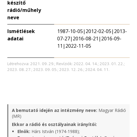
készítő
rádió/műhely
neve
Ismétlések
1987-10-05|2012-02-05|2013-
adatai
07-27|2016-08-21|2016-09-
11|2022-11-05
Létrehozva: 2021. 09. 29.; Revíziók: 2022. 04. 14.; 2023. 01. 22.;
2023. 08. 27.; 2023. 09. 05.; 2023. 12. 26.; 2024. 04. 11.
A bemutató idején az intézmény neve:
Magyar Rádió
(MR)
Ekkor a rádió és osztályainak irányítói:
Elnök:
Hárs István (1974-1988);