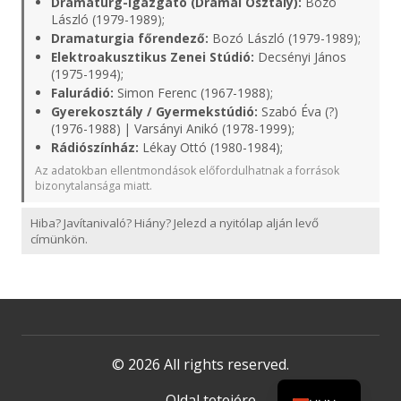
Dramaturg-igazgató (Drámai Osztály):
Bozó
László (1979-1989);
Dramaturgia főrendező:
Bozó László (1979-1989);
Elektroakusztikus Zenei Stúdió:
Decsényi János
(1975-1994);
Falurádió:
Simon Ferenc (1967-1988);
Gyerekosztály / Gyermekstúdió:
Szabó Éva (?)
(1976-1988) | Varsányi Anikó (1978-1999);
Rádiószínház:
Lékay Ottó (1980-1984);
Az adatokban ellentmondások előfordulhatnak a források
bizonytalansága miatt.
Hiba? Javítanivaló? Hiány? Jelezd a nyitólap alján levő
címünkön.
© 2026 All rights reserved.
Oldal tetejére