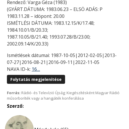
Rendező: Varga Géza (1983)
(GYÁRT.DÁTUMA: 1983.06.23 – ELSÖ ADÁS: P
1983.11.28 – idöpont: 20.00
ISMÉTLÉSI DÁTUMA: 1983.12.15/K/17.48;
1984.10.01/B/20.33;
1987.10.05/B/21.40; 1993.07.28/B/23.00;
2002.09.14/K/20.33)
Ismétlések dátumai: 1987-10-05|2012-02-05|2013-
07-27|2016-08-21|2016-09-11|2022-11-05
NAVA ID-k:
16…
Folytatás megjelenítése
Forrás:
Rádió- és Televízió Újság; Kiegészítésként Magyar Rádió
műsorboríték vagy a hangjáték konferálása
Szerző: