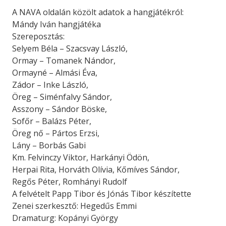
A NAVA oldalán közölt adatok a hangjátékról:
Mándy Iván hangjátéka
Szereposztás:
Selyem Béla – Szacsvay László,
Ormay – Tomanek Nándor,
Ormayné – Almási Éva,
Zádor – Inke László,
Öreg – Siménfalvy Sándor,
Asszony – Sándor Böske,
Sofőr – Balázs Péter,
Öreg nő – Pártos Erzsi,
Lány – Borbás Gabi
Km. Felvinczy Viktor, Harkányi Ödön,
Herpai Rita, Horváth Olívia, Kőmíves Sándor,
Regős Péter, Romhányi Rudolf
A felvételt Papp Tibor és Jónás Tibor készítette
Zenei szerkesztő: Hegedűs Emmi
Dramaturg: Kopányi György