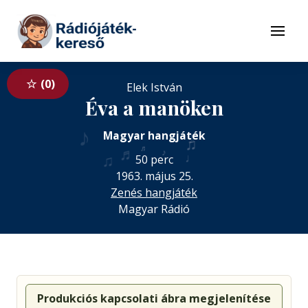
Tovább a navigációhoz
Tovább a tartalomhoz
Menü
0
Elek István
Éva a manöken
♪
♪
Magyar hangjáték
♫
♬
♬
♪
♩
♫
50 perc
1963. május 25.
Zenés hangjáték
Magyar Rádió
Produkciós kapcsolati ábra megjelenítése