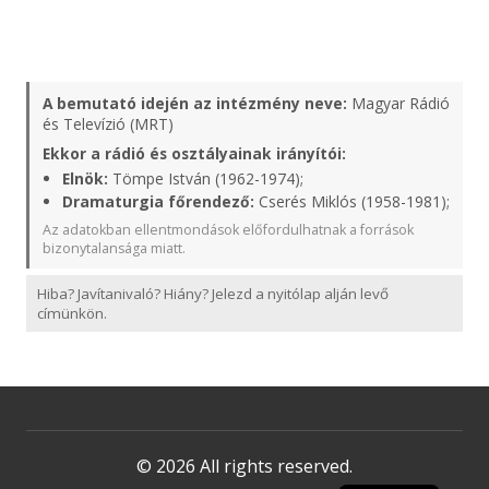
A bemutató idején az intézmény neve:
Magyar Rádió
és Televízió (MRT)
Ekkor a rádió és osztályainak irányítói:
Elnök:
Tömpe István (1962-1974);
Dramaturgia főrendező:
Cserés Miklós (1958-1981);
Az adatokban ellentmondások előfordulhatnak a források
bizonytalansága miatt.
Hiba? Javítanivaló? Hiány? Jelezd a nyitólap alján levő
címünkön.
© 2026 All rights reserved.