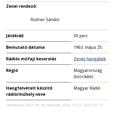
Zenei rendező:
Ruitner Sándor
Játékidő
50 perc
Bemutató dátuma
1963. május 25.
Rádiós műfaji besorolás
Zenés hangjáték
Régió
Magyarország
(közrádió)
Hangfelvételt készítő
Magyar Rádió
rádió/műhely neve
Létrehozva: 2021. 09. 29.; Revíziók: 2022. 11. 21.; 2024. 01. 17.