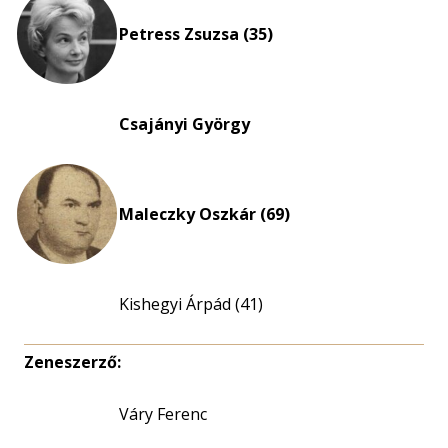
nagyítása
Petress Zsuzsa (35)
Csajányi György
Maleczky Oszkár (69)
Kishegyi Árpád (41)
Zeneszerző:
Váry Ferenc