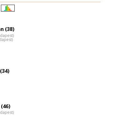
Életkori
eloszlás
nagyítása
n (38)
udapest)
dapest)
(34)
 (46)
udapest)