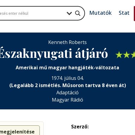
Mutatók
Stat
Kenneth Roberts
Északnyugati átjáró
★
★
Amerikai mű magyar hangjáték-változata
1974. július 04.
(Legalább 2 ismétlés. Műsoron tartva 8 éven át)
Adaptáció
Magyar Rádió
Szerző:
 megjelenítése