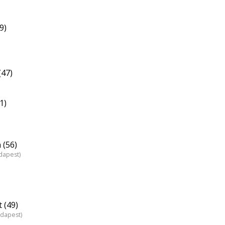
9)
(47)
1)
 (56)
dapest)
 (49)
udapest)