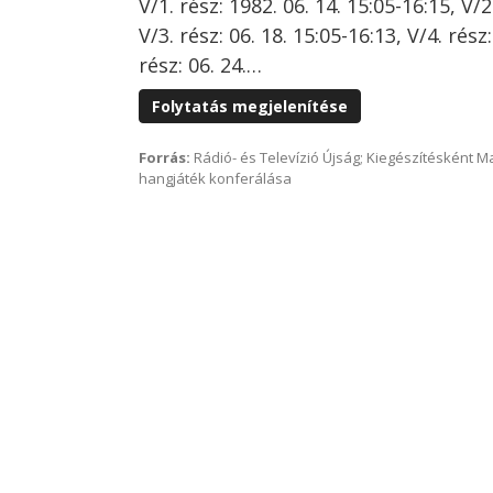
V/1. rész: 1982. 06. 14. 15:05-16:15, V/2
V/3. rész: 06. 18. 15:05-16:13, V/4. rész:
rész: 06. 24.…
Folytatás megjelenítése
Forrás:
Rádió- és Televízió Újság; Kiegészítésként 
hangjáték konferálása