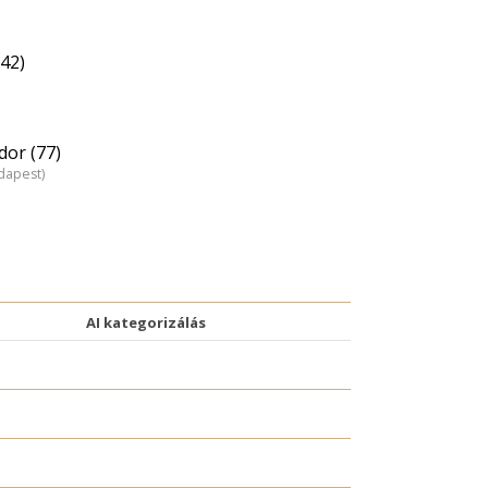
42)
dor (77)
dapest)
AI kategorizálás