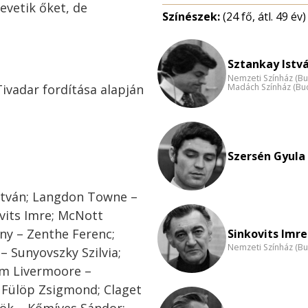
evetik őket, de
Színészek:
(24 fő, átl. 49 év)
Sztankay Istvá
Nemzeti Színház (B
Madách Színház (Bu
ivadar fordítása alapján
Szersén Gyula 
István; Langdon Towne –
vits Imre; McNott
ny – Zenthe Ferenc;
Sinkovits Imre
Nemzeti Színház (B
– Sunyovszky Szilvia;
am Livermoore –
 Fülöp Zsigmond; Claget