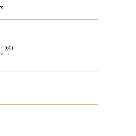
ts
. (60)
pest)