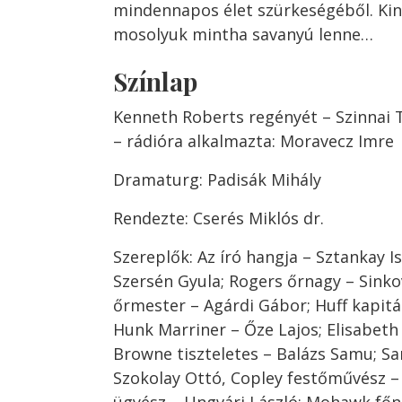
mindennapos élet szürkeségéből. Kin
mosolyuk mintha savanyú lenne…
Színlap
Kenneth Roberts regényét – Szinnai T
– rádióra alkalmazta: Moravecz Imre
Dramaturg: Padisák Mihály
Rendezte: Cserés Miklós dr.
Szereplők: Az író hangja – Sztankay 
Szersén Gyula; Rogers őrnagy – Sinko
őrmester – Agárdi Gábor; Huff kapitá
Hunk Marriner – Őze Lajos; Elisabeth 
Browne tiszteletes – Balázs Samu; S
Szokolay Ottó, Copley festőművész –