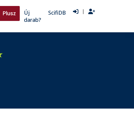
|
Új
ScifiDB
Plusz
darab?
★