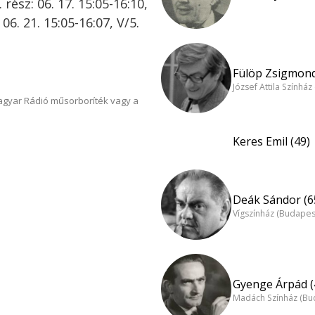
. rész: 06. 17. 15:05-16:10,
 06. 21. 15:05-16:07, V/5.
Fülöp Zsigmond
József Attila Színhá
Magyar Rádió műsorboríték vagy a
Keres Emil (49)
Deák Sándor (6
Vígszínház (Budapes
Gyenge Árpád (
Madách Színház (Bu