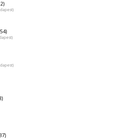
2)
udapest)
54)
dapest)
udapest)
8)
37)