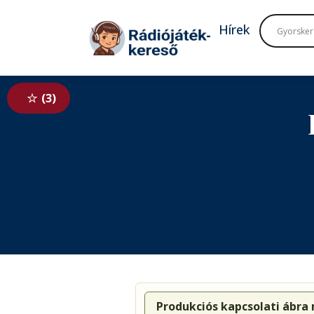
Tovább a navigációhoz
Tovább a tartalomhoz
Hírek
3
Produkciós kapcsolati ábra