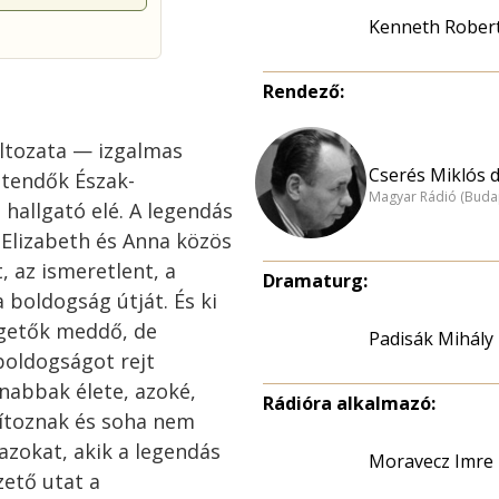
Kenneth Rober
Rendező:
áltozata — izgalmas
Cserés Miklós dr
ztendők Észak-
Magyar Rádió (Buda
 hallgató elé. A legendás
Elizabeth és Anna közös
, az ismeretlent, a
Dramaturg:
a boldogság útját. És ki
rgetők meddő, de
Padisák Mihály
oldogságot rejt
nabbak élete, azoké,
Rádióra alkalmazó:
sítoznak és soha nem
azokat, akik a legendás
Moravecz Imre
zető utat a