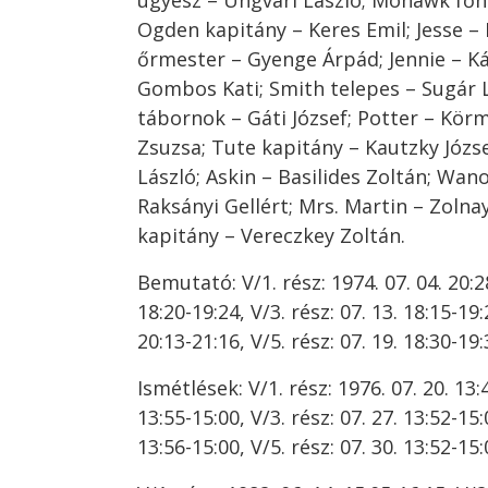
ügyész – Ungvári László; Mohawk főn
Ogden kapitány – Keres Emil; Jesse –
őrmester – Gyenge Árpád; Jennie – Ká
Gombos Kati; Smith telepes – Sugár 
tábornok – Gáti József; Potter – Kör
Zsuzsa; Tute kapitány – Kautzky Józs
László; Askin – Basilides Zoltán; Wan
Raksányi Gellért; Mrs. Martin – Zoln
kapitány – Vereczkey Zoltán.
Bemutató: V/1. rész: 1974. 07. 04. 20:28
18:20-19:24, V/3. rész: 07. 13. 18:15-19:2
20:13-21:16, V/5. rész: 07. 19. 18:30-19:
Ismétlések: V/1. rész: 1976. 07. 20. 13:4
13:55-15:00, V/3. rész: 07. 27. 13:52-15:0
13:56-15:00, V/5. rész: 07. 30. 13:52-15