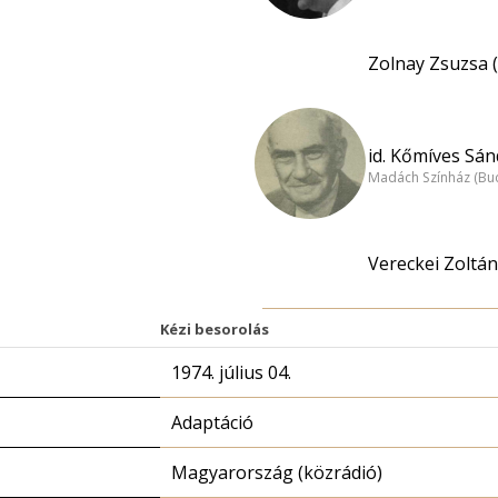
Zolnay Zsuzsa (
id. Kőmíves Sán
Madách Színház (Bu
Vereckei Zoltán
Kézi besorolás
1974. július 04.
Adaptáció
Magyarország (közrádió)