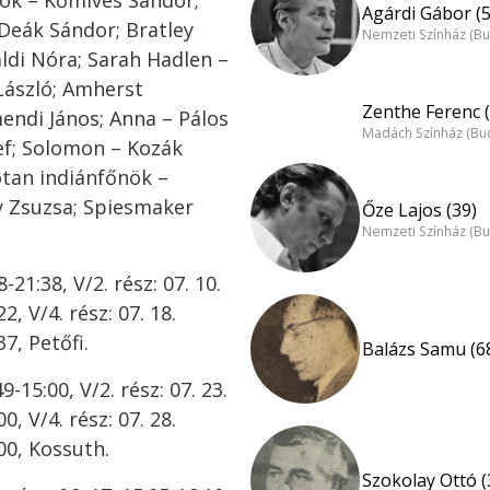
ök – Kőmíves Sándor;
Agárdi Gábor (5
 Deák Sándor; Bratley
Nemzeti Színház (B
ldi Nóra; Sarah Hadlen –
László; Amherst
Zenthe Ferenc (
mendi János; Anna – Pálos
Madách Színház (Bu
ef; Solomon – Kozák
otan indiánfőnök –
ay Zsuzsa; Spiesmaker
Őze Lajos (39)
Nemzeti Színház (B
-21:38, V/2. rész: 07. 10.
2, V/4. rész: 07. 18.
37, Petőfi.
Balázs Samu (6
9-15:00, V/2. rész: 07. 23.
0, V/4. rész: 07. 28.
:00, Kossuth.
Szokolay Ottó (