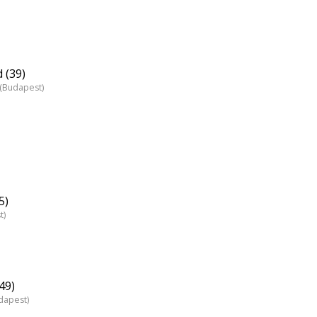
 (39)
z (Budapest)
5)
t)
49)
dapest)