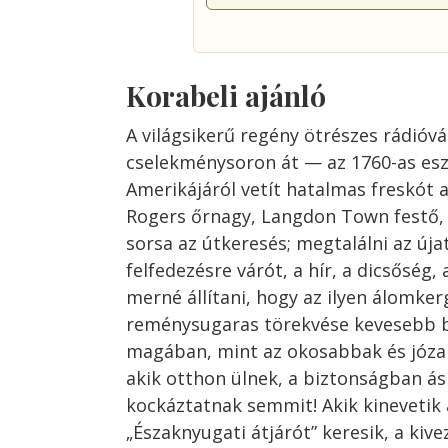
Korabeli ajánló
A világsikerű regény ötrészes rádióv
cselekménysoron át — az 1760-as es
Amerikájáról vetít hatalmas freskót a
Rogers őrnagy, Langdon Town festő, 
sorsa az útkeresés; megtalálni az újat
felfedezésre várót, a hír, a dicsőség, 
merné állítani, hogy az ilyen álomke
reménysugaras törekvése kevesebb b
magában, mint az okosabbak és józa
akik otthon ülnek, a biztonságban á
kockáztatnak semmit! Akik kinevetik 
„Északnyugati átjárót” keresik, a kive