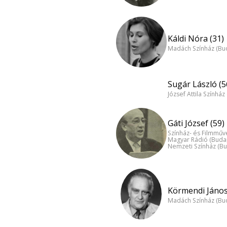
Káldi Nóra (31)
Madách Színház (Bu
Sugár László (5
József Attila Színhá
Gáti József (59)
Színház- és Filmműv
Magyar Rádió (Buda
Nemzeti Színház (B
Körmendi János
Madách Színház (Bu