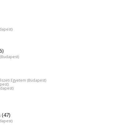
dapest)
6)
z (Budapest)
észeti Egyetem (Budapest)
pest)
udapest)
 (47)
dapest)