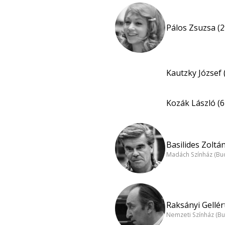
Pálos Zsuzsa (2
Kautzky József 
Kozák László (6
Basilides Zoltán
Madách Színház (Bu
Raksányi Gellért
Nemzeti Színház (B