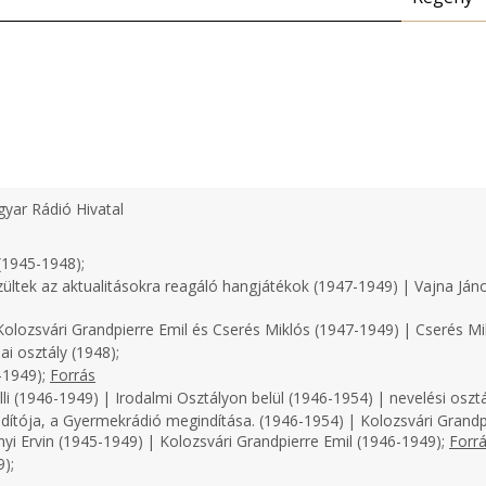
yar Rádió Hivatal
(1945-1948);
zültek az aktualitásokra reagáló hangjátékok (1947-1949) | Vajna Ján
olozsvári Grandpierre Emil és Cserés Miklós (1947-1949) | Cserés Mi
i osztály (1948);
-1949);
Forrás
i (1946-1949) | Irodalmi Osztályon belül (1946-1954) | nevelési osztá
dítója, a Gyermekrádió megindítása. (1946-1954) | Kolozsvári Grandp
nyi Ervin (1945-1949) | Kolozsvári Grandpierre Emil (1946-1949);
Forr
);