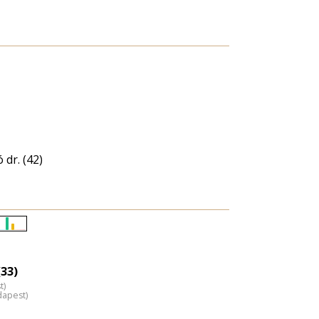
 dr. (42)
Életkori
eloszlás
nagyítása
33)
t)
dapest)