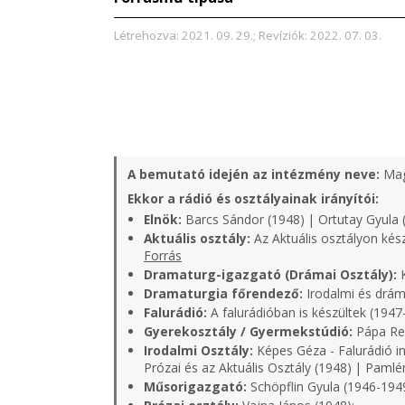
Létrehozva: 2021. 09. 29.; Revíziók: 2022. 07. 03.
A bemutató idején az intézmény neve:
Mag
Ekkor a rádió és osztályainak irányítói:
Elnök:
Barcs Sándor (1948) | Ortutay Gyula 
Aktuális osztály:
Az Aktuális osztályon kés
Forrás
Dramaturg-igazgató (Drámai Osztály):
K
Dramaturgia főrendező:
Irodalmi és dráma
Falurádió:
A falurádióban is készültek (1947
Gyerekosztály / Gyermekstúdió:
Pápa Rell
Irodalmi Osztály:
Képes Géza - Falurádió in
Prózai és az Aktuális Osztály (1948) | Pamlé
Műsorigazgató:
Schöpflin Gyula (1946-1949