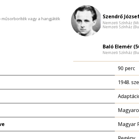
Szendrő József
 műsorboríték vagy a hangjáték
Nemzeti Színház (Mi
Nemzeti Színház (B
Baló Elemér (5
Nemzeti Színház (B
90 perc
1948. sz
Adaptáci
Magyaror
ve
Magyar 
Regény