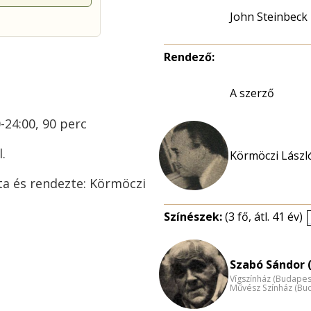
John Steinbeck
Rendező:
A szerző
-24:00, 90 perc
.
Körmöczi László
ta és rendezte: Körmöczi
Színészek:
(3 fő, átl. 41 év)
Szabó Sándor (
Vígszínház (Budapes
Művész Színház (Bu