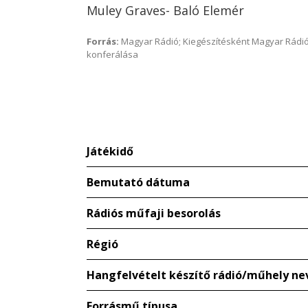
Muley Graves- Baló Elemér
Forrás:
Magyar Rádió; Kiegészítésként Magyar Rádió
konferálása
Játékidő
Bemutató dátuma
Rádiós műfaji besorolás
Régió
Hangfelvételt készítő rádió/műhely ne
Forrásmű típusa