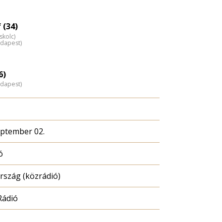
 (34)
skolc)
udapest)
6)
udapest)
eptember 02.
ó
szág (közrádió)
Rádió