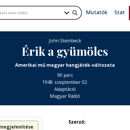
Mutatók
Stat
John Steinbeck
Érik a gyümölcs
Amerikai mű magyar hangjáték-változata
90 perc
1948. szeptember 02.
Adaptáció
Magyar Rádió
Szerző:
 megjelenítése