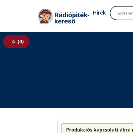
Tovább a navigációhoz
Tovább a tartalomhoz
Hírek
0
Produkciós kapcsolati ábra