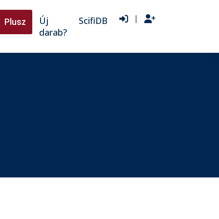
|
Új
ScifiDB
Plusz
darab?