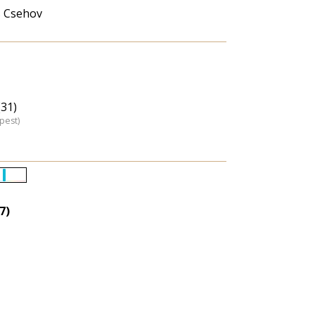
s Csehov
(31)
pest)
Életkori
eloszlás
7)
nagyítása