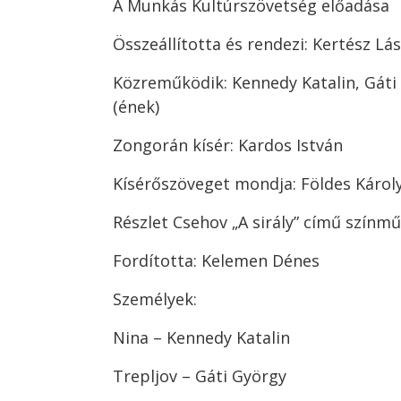
A Munkás Kultúrszövetség előadása
Összeállította és rendezi: Kertész Lás
Közreműködik: Kennedy Katalin, Gáti 
(ének)
Zongorán kísér: Kardos István
Kísérőszöveget mondja: Földes Károl
Részlet Csehov „A sirály” című színm
Fordította: Kelemen Dénes
Személyek:
Nina – Kennedy Katalin
Trepljov – Gáti György