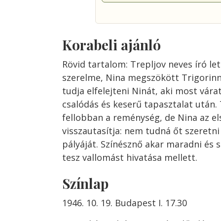
Korabeli ajánló
Rövid tartalom: Trepljov neves író let
szerelme, Nina megszökött Trigorinna
tudja elfelejteni Ninát, aki most vára
csalódás és keserű tapasztalat után.
fellobban a reménység, de Nina az e
visszautasítja: nem tudná őt szeretn
pályáját. Színésznő akar maradni és 
tesz vallomást hivatása mellett.
Színlap
1946. 10. 19. Budapest I. 17.30