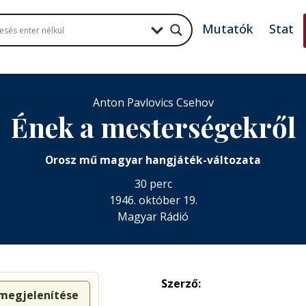
Mutatók
Stat
Anton Pavlovics Csehov
Ének a mesterségekről
Orosz mű magyar hangjáték-változata
30 perc
1946. október 19.
Magyar Rádió
Szerző:
 megjelenítése