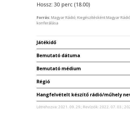
Hossz: 30 perc (18.00)
Forrás:
Magyar Rádió; Kiegészítésként Magyar Rádió
konferálása
Játékidő
Bemutató dátuma
Bemutató médium
Régió
Hangfelvételt készítő rádió/műhely ne
Létrehozva: 2021. 09. 29.; Revíziók: 2022. 07. 03.; 202