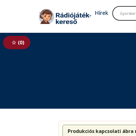
Tovább a navigációhoz
Tovább a tartalomhoz
Hírek
0
Produkciós kapcsolati ábra