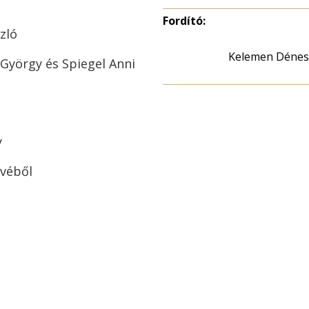
Fordító:
zló
Kelemen Dénes
György és Spiegel Anni
y
űvéből