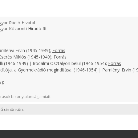
yar Rádió Hivatal
yar Központi Hiradó Rt
amlényi Ervin (1945-1949);
Forrás
serés Miklós (1945-1949);
Forrás
li (1946-1949) | Irodalmi Osztályon belül (1946-1954);
Forrás
dítója, a Gyermekrádió megindítása. (1946-1954) | Pamlényi Ervin (19
);
rások bizonytalansága miatt.
evő címünkön.