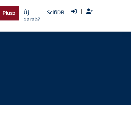
|
Új
ScifiDB
Plusz
darab?