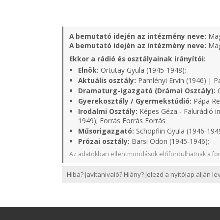
A bemutató idején az intézmény neve:
Mag
A bemutató idején az intézmény neve:
Mag
Ekkor a rádió és osztályainak irányítói:
Elnök:
Ortutay Gyula (1945-1948);
Aktuális osztály:
Pamlényi Ervin (1946) | P
Dramaturg-igazgató (Drámai Osztály):
C
Gyerekosztály / Gyermekstúdió:
Pápa Rel
Irodalmi Osztály:
Képes Géza - Falurádió in
1949);
Forrás
Forrás
Forrás
Műsorigazgató:
Schöpflin Gyula (1946-1949
Prózai osztály:
Barsi Ödön (1945-1946);
Az adatokban ellentmondások előfordulhatnak a for
Hiba? Javítanivaló? Hiány? Jelezd a nyitólap alján l