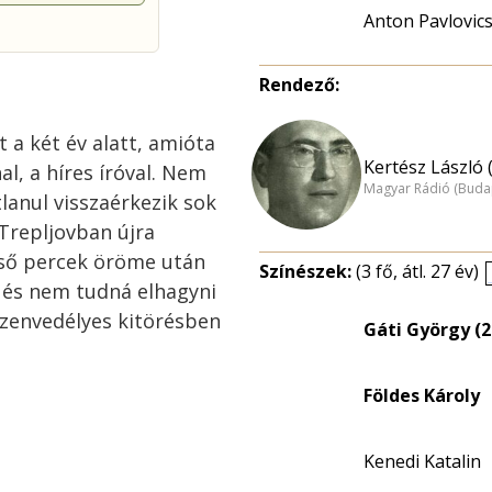
Anton Pavlovic
Rendező:
t a két év alatt, amióta
Kertész László 
l, a híres íróval. Nem
Magyar Rádió (Buda
tlanul visszaérkezik sok
 Trepljovban újra
lső percek öröme után
Színészek:
(3 fő, átl. 27 év)
i és nem tudná elhagyni
szenvedélyes kitörésben
Gáti György (2
Földes Károly
Kenedi Katalin