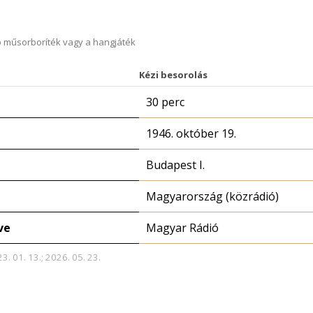
 műsorboríték vagy a hangjáték
Kézi besorolás
30 perc
1946. október 19.
Budapest I.
Magyarország (közrádió)
ve
Magyar Rádió
3. 01. 13.; 2026. 05. 23.